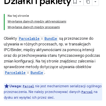
Działki i pakiety
Na tej stronie
Wysyłanie danych między aktywnościami
Wysyłanie danych między procesami
Obiekty
Parcelable
i
Bundle
są przeznaczone do
używania w różnych procesach, np. w transakcjach
IPC/Binder, między aktywnościami za pomocą intencji
oraz do przechowywania stanu tymczasowego podczas
zmian konfiguracji. Na tej stronie znajdziesz zalecenia i
sprawdzone metody dotyczące używania obiektów
Parcelable
i
Bundle
.
Uwaga:
nie jest mechanizmem serializacji ogólnego
Parcel
przeznaczenia. Nie należy przechowywać danych
na
Parcel
dysku ani wysyłać ich przez sieć.