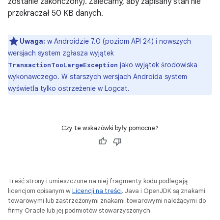
zostanie zakończony). Zalecamy, aby zapisany stan nie
przekraczał 50 KB danych.
Uwaga:
w Androidzie 7.0 (poziom API 24) i nowszych
wersjach system zgłasza wyjątek
jako wyjątek środowiska
TransactionTooLargeException
wykonawczego. W starszych wersjach Androida system
wyświetla tylko ostrzeżenie w Logcat.
Czy te wskazówki były pomocne?
Treść strony i umieszczone na niej fragmenty kodu podlegają
licencjom opisanym w
Licencji na treści
. Java i OpenJDK są znakami
towarowymi lub zastrzeżonymi znakami towarowymi należącymi do
firmy Oracle lub jej podmiotów stowarzyszonych.