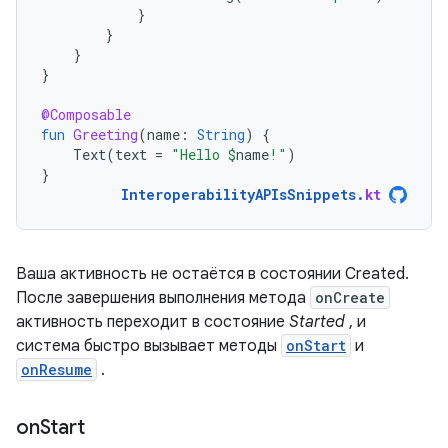
}
}
}
}
@Composable
fun
Greeting
(
name
:
String
)
{
Text
(
text
=
"Hello 
$
name
!"
)
}
InteroperabilityAPIsSnippets
.
kt
Ваша активность не остаётся в состоянии Created.
После завершения выполнения метода
onCreate
активность переходит в состояние
Started
, и
система быстро вызывает методы
onStart
и
onResume
.
on
Start