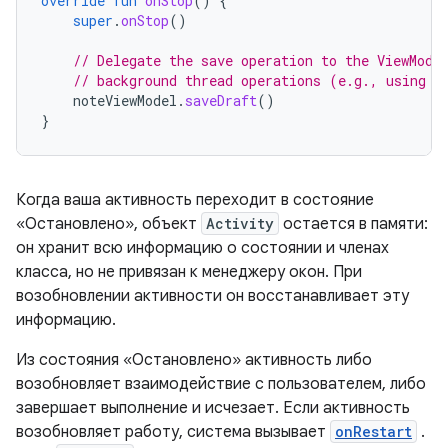
override
fun
onStop
()
{
super
.
onStop
()
// Delegate the save operation to the ViewMode
// background thread operations (e.g., using K
noteViewModel
.
saveDraft
()
}
Когда ваша активность переходит в состояние
«Остановлено», объект
Activity
остается в памяти:
он хранит всю информацию о состоянии и членах
класса, но не привязан к менеджеру окон. При
возобновлении активности он восстанавливает эту
информацию.
Из состояния «Остановлено» активность либо
возобновляет взаимодействие с пользователем, либо
завершает выполнение и исчезает. Если активность
возобновляет работу, система вызывает
onRestart
.