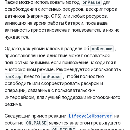
Также можно использовать метод
onPause
для
освобождения системных ресурсов, дескрипторов
датчиков (например, GPS) или любых ресурсов,
влияющих на время работы батареи, пока ваша
активность приостановлена ​​и пользователь в них не
нуждается.
Однако, как упоминалось в разделе об
onResume
,
приостановленное действие может оставаться
полностью видимым, если приложение находится в
многооконном режиме. Рекомендуется использовать
onStop
вместо
onPause
, чтобы полностью
освободить или скорректировать ресурсы и
операции, связанные с пользовательским
интерфейсом, для лучшей поддержки многооконного
режима.
Следующий пример реакции
LifecycleObserver
на
событие
ON_PAUSE
является аналогом предыдущего
примера с событием
ON_RESUME
, освобождая камеру,