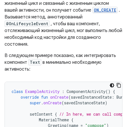
жизненный цикл и связанный с жизненным циклом
вашей активности, он получает событие
ON_CREATE
.
Вызывается метод, аннотированный
@OnLifecycleEvent
, чтобы ваш компонент,
отслеживающий жизненный цикл, мог выполнить любой
необходимый код настройки для созданного
состояния.
В следующем примере показано, как интегрировать
компонент
Text
в минимально необходимую
активность:
class
ExampleActivity
:
ComponentActivity
()
{
override
fun
onCreate
(
savedInstanceState
:
Bund
super
.
onCreate
(
savedInstanceState
)
setContent
{
// In here, we can call compo
MaterialTheme
{
Greeting
(
name
=
"compose"
)