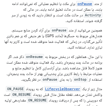
از متد
onPause
برای مکث یا تنظیم عملیاتی که نمی‌توانند ادامه
یابند، یا ممکن است در حالت تعلیق ادامه یابند، در حالی که
Activity
در حالت مکث است، و انتظار دارید که به زودی از سر
گرفته شوند، استفاده کنید.
همچنین می‌توانید از متد
onPause
برای آزاد کردن منابع سیستم،
هندل‌های مربوط به حسگرها (مانند GPS) یا هر منبعی که بر عمر باتری
تأثیر می‌گذارد، در زمانی که فعالیت شما متوقف شده است و کاربر به آنها
نیازی ندارد، استفاده کنید.
با این حال، همانطور که در بخش مربوط به
onResume
ذکر شد، اگر
برنامه در حالت چند پنجره‌ای باشد، یک فعالیت متوقف شده ممکن است
هنوز کاملاً قابل مشاهده باشد. برای آزادسازی کامل یا تنظیم منابع و
عملیات مرتبط با رابط کاربری برای پشتیبانی بهتر از حالت چند پنجره‌ای،
استفاده از
onStop
را به جای
onPause
در نظر بگیرید.
مثال زیر از یک
LifecycleObserver
که به رویداد
ON_PAUSE
واکنش نشان می‌دهد، نقطه مقابل مثال قبلی رویداد
ON_RESUME
است
که دوربینی را که پس از دریافت رویداد
ON_RESUME
مقداردهی اولیه
می‌شود، آزاد می‌کند: