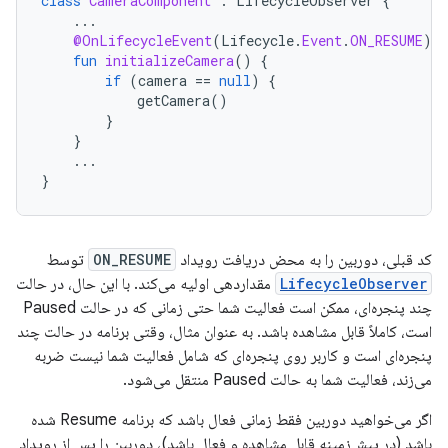
class
CameraComponent
:
LifecycleObserver
{
...
@OnLifecycleEvent
(
Lifecycle
.
Event
.
ON_RESUME
)
fun
initializeCamera
()
{
if
(
camera
==
null
)
{
getCamera
()
}
}
...
}
کد قبلی، دوربین را به محض دریافت رویداد
ON_RESUME
توسط
LifecycleObserver
مقداردهی اولیه می‌کند. با این حال، در حالت
چند پنجره‌ای، ممکن است فعالیت شما حتی زمانی که در حالت Paused
است، کاملاً قابل مشاهده باشد. به عنوان مثال، وقتی برنامه در حالت چند
پنجره‌ای است و کاربر روی پنجره‌ای که شامل فعالیت شما نیست ضربه
می‌زند، فعالیت شما به حالت Paused منتقل می‌شود.
اگر می‌خواهید دوربین فقط زمانی فعال باشد که برنامه Resume شده
باشد (در پیش‌زمینه قابل مشاهده و فعال باشد)، دوربین را پس از رویداد