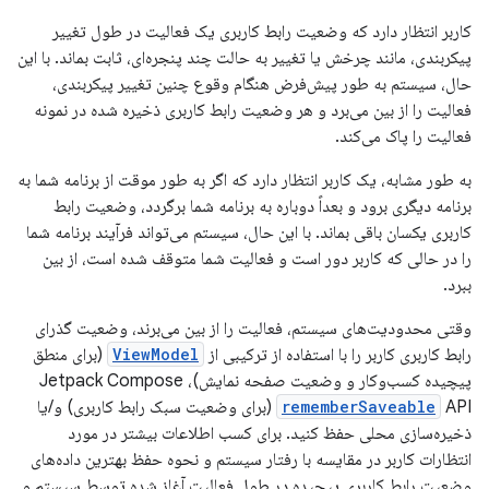
کاربر انتظار دارد که وضعیت رابط کاربری یک فعالیت در طول تغییر
پیکربندی، مانند چرخش یا تغییر به حالت چند پنجره‌ای، ثابت بماند. با این
حال، سیستم به طور پیش‌فرض هنگام وقوع چنین تغییر پیکربندی،
فعالیت را از بین می‌برد و هر وضعیت رابط کاربری ذخیره شده در نمونه
فعالیت را پاک می‌کند.
به طور مشابه، یک کاربر انتظار دارد که اگر به طور موقت از برنامه شما به
برنامه دیگری برود و بعداً دوباره به برنامه شما برگردد، وضعیت رابط
کاربری یکسان باقی بماند. با این حال، سیستم می‌تواند فرآیند برنامه شما
را در حالی که کاربر دور است و فعالیت شما متوقف شده است، از بین
ببرد.
وقتی محدودیت‌های سیستم، فعالیت را از بین می‌برند، وضعیت گذرای
رابط کاربری کاربر را با استفاده از ترکیبی از
ViewModel
(برای منطق
پیچیده کسب‌وکار و وضعیت صفحه نمایش)، Jetpack Compose
rememberSaveable
API (برای وضعیت سبک رابط کاربری) و/یا
ذخیره‌سازی محلی حفظ کنید. برای کسب اطلاعات بیشتر در مورد
انتظارات کاربر در مقایسه با رفتار سیستم و نحوه حفظ بهترین داده‌های
وضعیت رابط کاربری پیچیده در طول فعالیت آغاز شده توسط سیستم و