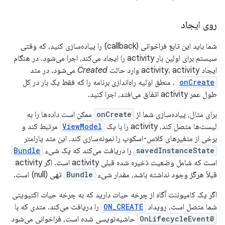
روی ایجاد
شما باید این تابع فراخوانی (callback) را پیاده‌سازی کنید، که وقتی
سیستم برای اولین بار activity را ایجاد می‌کند، اجرا می‌شود. در هنگام
ایجاد activity، activity وارد حالت
Created
می‌شود. در متد
onCreate
، منطق اولیه راه‌اندازی برنامه را که فقط یک بار در کل
طول عمر activity اتفاق می‌افتد، اجرا کنید.
برای مثال، پیاده‌سازی شما از
onCreate
ممکن است داده‌ها را به
لیست‌ها متصل کند، activity را با یک
ViewModel
مرتبط کند و
برخی از متغیرهای کلاس-اسکوپ را نمونه‌سازی کند. این متد پارامتر
savedInstanceState
را دریافت می‌کند که یک شیء
Bundle
است که شامل وضعیت ذخیره شده قبلی activity است. اگر activity
قبلاً هرگز وجود نداشته باشد، مقدار شیء
Bundle
تهی (null) است.
اگر یک کامپوننت آگاه از چرخه حیات دارید که به چرخه حیات اکتیویتی
شما متصل است، رویداد
ON_CREATE
را دریافت می‌کند. متدی که با
@OnLifecycleEvent
حاشیه‌نویسی شده است، فراخوانی می‌شود