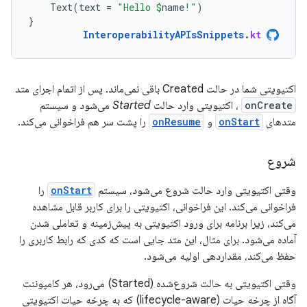
Text
(
text
=
"Hello 
$
name
!"
)
}
InteroperabilityAPIsSnippets
.
kt
اکتیویتی شما در حالت Created باقی نمی‌ماند. پس از اتمام اجرای متد
onCreate
، اکتیویتی وارد حالت
Started
می‌شود و سیستم
متدهای
onStart
و
onResume
را پشت سر هم فراخوانی می‌کند.
شروع
وقتی اکتیویتی وارد حالت شروع می‌شود، سیستم
onStart
را
فراخوانی می‌کند. این فراخوانی، اکتیویتی را برای کاربر قابل مشاهده
می‌کند، زیرا برنامه برای ورود اکتیویتی به پیش‌زمینه و تعاملی شدن
آماده می‌شود. برای مثال، این متد جایی است که کدی که رابط کاربری را
حفظ می‌کند، مقداردهی اولیه می‌شود.
وقتی اکتیویتی به حالت شروع‌شده (Started) می‌رود، هر کامپوننت
آگاه از چرخه حیات (lifecycle-aware) که به چرخه حیات اکتیویتی