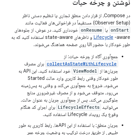
نوشتن و چرخه حیات
در Compose، از قرار دادن منطق تجاری یا تنظیم دستی ناظر
(Observer Setup) مستقیماً در فراخوانی‌های فعالیت مانند
onStart
یا
onResume
خودداری کنید. در عوض، از جلوه‌های
Lifecycle
-aware و ناظرهای state-aware استفاده کنید که به
طور خودکار با حضور UI روی صفحه هماهنگ می‌شوند.
جمع‌آوری آگاه از چرخه حیات: از
collectAsStateWithLifecycle
برای مصرف
جریان‌ها از
ViewModel
خود استفاده کنید. این API به
طور خودکار وقتی رابط کاربری وارد حالت Started
می‌شود، شروع به جمع‌آوری می‌کند و وقتی به پس‌زمینه
می‌رود، متوقف می‌شود و از مصرف غیرضروری منابع
جلوگیری می‌کند. پس از جمع‌آوری جریان به عنوان حالت،
می‌توانید
LifecycleEffects
برای اجرای کد هنگام
وقوع یک رویداد Lifecycle استفاده کنید.
جریان منطق: با استفاده از این APIها، رابط کاربری به طور
طبیعی از طریق درخت ترکیب به وضعیت چرخه عمر