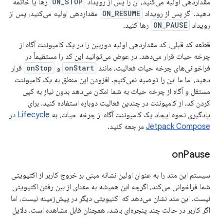
مقداردهی اولیه می‌کنید، آن را پس از رویداد
ON_STOP
رها یا خاتمه
دهید. اگر پس از رویداد
ON_RESUME
مقداردهی اولیه می‌کنید، پس از
رویداد
ON_PAUSE
رها کنید.
قطعه کد قبلی، کد مقداردهی اولیه دوربین را در یک کامپوننت آگاه از
چرخه حیات قرار می‌دهد. در عوض می‌توانید این کد را مستقیماً در
فراخوانی‌های چرخه حیات فعالیت، مانند
onStart
و
onStop
قرار
دهید، اما ما این را توصیه نمی‌کنیم. افزودن این منطق به یک کامپوننت
مستقل و آگاه از چرخه حیات به شما امکان می‌دهد بدون نیاز به کپی
کردن کد، از کامپوننت در چندین فعالیت دوباره استفاده کنید. برای
یادگیری نحوه ایجاد یک کامپوننت آگاه از چرخه حیات، به
Lifecycle در
Jetpack Compose
مراجعه کنید.
on
Pause
سیستم این متد را به عنوان اولین نشانه مبنی بر خروج کاربر از اکتیویتی
شما فراخوانی می‌کند، اگرچه این همیشه به معنای از بین رفتن اکتیویتی
نیست. این متد نشان می‌دهد که اکتیویتی دیگر در پیش‌زمینه نیست، اما
اگر کاربر در حالت چند پنجره‌ای باشد، همچنان قابل مشاهده است. دلایل