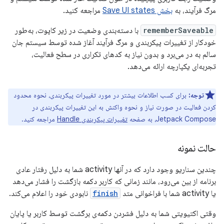
مرگ فرآیند، به
بخش Save UI states
مراجعه کنید.
rememberSaveable
با دسته‌بندی وضعیت در زیر کاپوت، به‌طور
خودکار از تغییرات پیکربندی و مرگ فرآیند آغاز شده توسط سیستم جان
سالم به در می‌برد و بدون نیاز به کدهای تکراری در سطح فعالیت،
تجربه‌ای یکپارچه ارائه می‌دهد.
توجه:
برای کسب اطلاعات بیشتر در مورد تغییرات پیکربندی، نحوه محدود
کردن فعالیت در صورت نیاز و نحوه واکنش به این تغییرات پیکربندی در
Jetpack Compose، به صفحه
تغییرات پیکربندی Handle
مراجعه کنید.
حالت نمونه
چندین سناریو وجود دارد که در آنها activity شما به دلیل رفتار عادی
برنامه از بین می‌رود، مانند زمانی که کاربر دکمه بازگشت را فشار می‌دهد
یا activity شما با فراخوانی متد
finish
نابودی خود را اعلام می‌کند.
وقتی اکتیویتی شما به دلیل فشردن دکمه‌ی برگشت توسط کاربر یا پایان