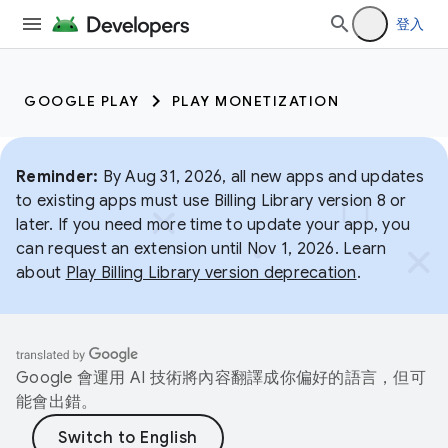
登入
GOOGLE PLAY
PLAY MONETIZATION
Reminder:
By Aug 31, 2026, all new apps and updates
to existing apps must use Billing Library version 8 or
later. If you need more time to update your app, you
can request an extension until Nov 1, 2026. Learn
about
Play Billing Library version deprecation
.
Google 會運用 AI 技術將內容翻譯成你偏好的語言，但可
能會出錯。