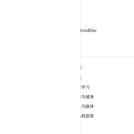
X
在 X 上关注 @AndroidDev
关于 ANDROID
发现
Android
游戏
适用于企业的 Android
机器学习
安全
健康与健身
源代码
相机与媒体
新闻
隐私权政策
博客
5G