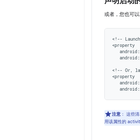
声明启动
或者，您也可以将
<!--
Launc
android
<!--
Or,
l
android
注意
：
这些清
用该属性的 acti