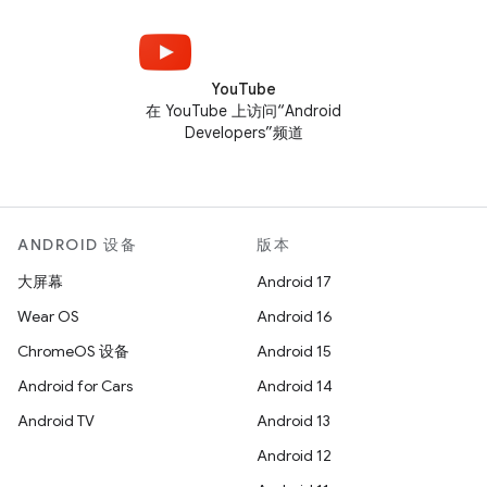
YouTube
在 YouTube 上访问“Android
Developers”频道
ANDROID 设备
版本
大屏幕
Android 17
Wear OS
Android 16
ChromeOS 设备
Android 15
Android for Cars
Android 14
Android TV
Android 13
Android 12