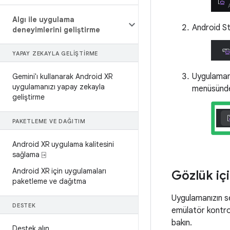
Algı ile uygulama
Android S
deneyimlerini geliştirme
YAPAY ZEKAYLA GELIŞTIRME
Uygulamanı
Gemini'ı kullanarak Android XR
uygulamanızı yapay zekayla
menüsünd
geliştirme
PAKETLEME VE DAĞITIM
Android XR uygulama kalitesini
sağlama ⍈
Android XR için uygulamaları
Gözlük iç
paketleme ve dağıtma
Uygulamanızın se
DESTEK
emülatör kontroll
bakın.
Destek alın