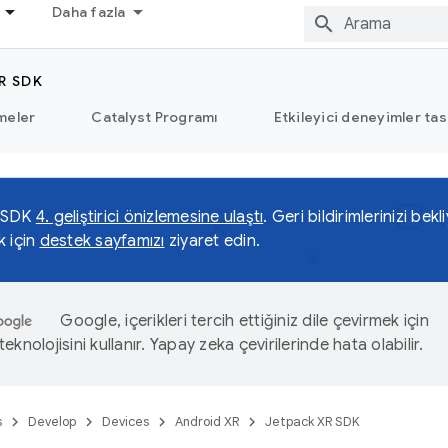
Daha fazla
R SDK
meler
Catalyst Programı
Etkileyici deneyimler tas
 SDK
4. geliştirici önizlemesine ulaştı
. Geri bildirimlerinizi be
k için
destek sayfamızı
ziyaret edin.
Google, içerikleri tercih ettiğiniz dile çevirmek için
eknolojisini kullanır. Yapay zeka çevirilerinde hata olabilir.
s
Develop
Devices
Android XR
Jetpack XR SDK