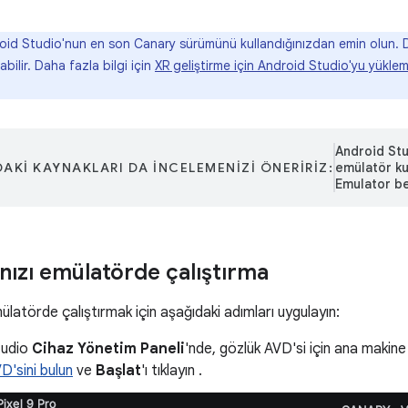
id Studio'nun en son Canary sürümünü kullandığınızdan emin olun. 
bilir. Daha fazla bilgi için
XR geliştirme için Android Studio'yu yükle
Android Stud
AKI KAYNAKLARI DA INCELEMENIZI ÖNERIRIZ:
emülatör ku
Emulator be
ızı emülatörde çalıştırma
latörde çalıştırmak için aşağıdaki adımları uygulayın:
tudio
Cihaz Yönetim Paneli
'nde, gözlük AVD'si için ana makine 
D'sini bulun
ve
Başlat
'ı tıklayın .