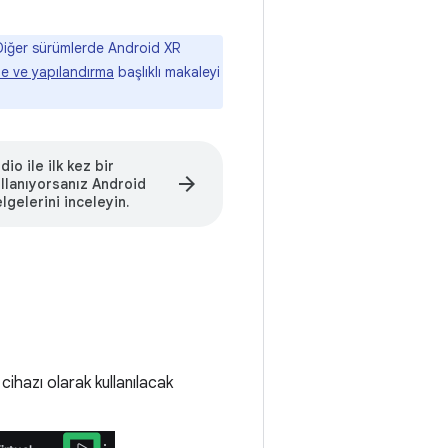
Diğer sürümlerde Android XR
me ve yapılandırma
başlıklı makaleyi
io ile ilk kez bir
arrow_forward
llanıyorsanız Android
lgelerini inceleyin.
cihazı olarak kullanılacak