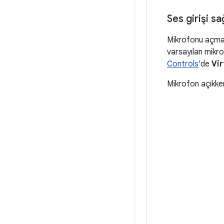
Ses girişi s
Mikrofonu açmak
varsayılan mikro
Controls
'de
Vir
Mikrofon açıkken