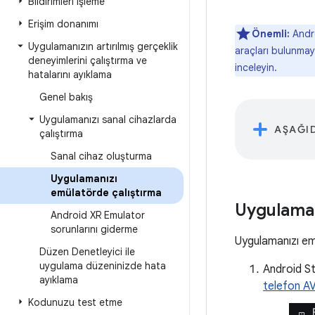
Bildirimleri işleme
Erişim donanımı
Önemli:
Andro
Uygulamanızın artırılmış gerçeklik
araçları bulunmaya
deneyimlerini çalıştırma ve
inceleyin.
hatalarını ayıklama
Genel bakış
Uygulamanızı sanal cihazlarda
AŞAĞID
çalıştırma
Sanal cihaz oluşturma
Uygulamanızı
emülatörde çalıştırma
Uygulaman
Android XR Emulator
sorunlarını giderme
Uygulamanızı emü
Düzen Denetleyici ile
uygulama düzeninizde hata
Android S
ayıklama
telefon AV
Kodunuzu test etme