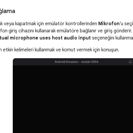
ağlama
 veya kapatmak için emülatör kontrollerinden
Mikrofon
'u seçi
fon giriş cihazını kullanarak emülatöre bağlanır ve giriş gönderir
tual microphone uses host audio input
seçeneğini kullanmak
 etkin kelimeleri kullanmak ve komut vermek için konuşun.