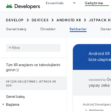
Essentials
Geliştirme
DEVELOP
DEVICES
ANDROID XR
JETPACK X
Genel bakış
Örnekler
Rehberler
Dene
Android XR
bize ulaşma
Tüm XR araçlarını ve teknolojilerini
görün ⍐
XR IÇIN GELIŞTIRME
|
JETPACK XR
yapay zeka t
SDK
Genel bakış
Başlama
Android Developer
Rehberler