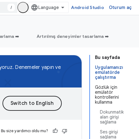
/
Android Studio
Oturum aç
arlama ➡️
Artırılmış deneyimler tasarlama ➡️
Bu sayfada
kliyoruz. Denemeler yapın ve
Uygulamanızı
emülatörde
çalıştırma
Gözlük için
emülatör
kontrollerini
kullanma
Dokunmatik
alan girişi
sağlama
Bu size yardımcı oldu mu?
Ses girişi
sağlama