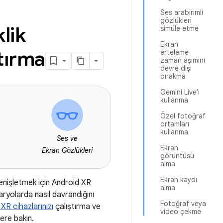
Ses arabirimli
gözlükleri
lik
simüle etme
Ekran
tırma
erteleme
zaman aşımını
devre dışı
bırakma
Gemini Live'ı
kullanma
Özel fotoğraf
ortamları
kullanma
Ses ve
Ekran
Ekran Gözlükleri
görüntüsü
alma
Ekran kaydı
genişletmek için Android XR
alma
ryolarda nasıl davrandığını
Fotoğraf veya
XR cihazlarınızı
çalıştırma ve
video çekme
lere bakın.