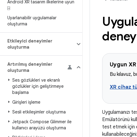
Android XR tasarım ilkelerine uyun
⍈
Uygula
Uyarlanabilir uygulamalar
oluşturma
deneyi
Etkileyici deneyimler
oluşturma
Uygun XR 
Artırılmış deneyimler
oluşturma
Bu kılavuz, b
Ses gözlükleri ve ekranlı
gözlükler için geliştirmeye
XR cihaz tü
başlama
Girişleri işleme
Sesli etkileşimler oluşturma
Uygulamanızı tes
Emülatörünü kull
Jetpack Compose Glimmer ile
test etmek için 
kullanıcı arayüzü oluşturma
kullanabileceğini