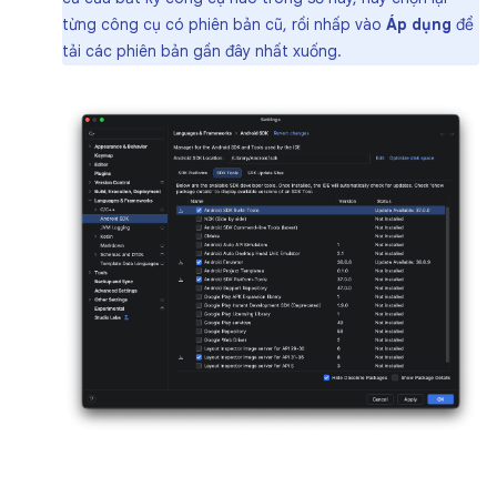
từng công cụ có phiên bản cũ, rồi nhấp vào
Áp dụng
để
tải các phiên bản gần đây nhất xuống.