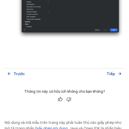
Trước
Tiếp
arrow_back
arrow_forward
Thông tin này có hữu ích không cho bạn không?
Nội dung và mã mẫu trên trang này phải tuân thủ các giấy phép như
mô tả trong phần
Giấy phép nội dung
. Java và OpenJDK là nhãn hiệu