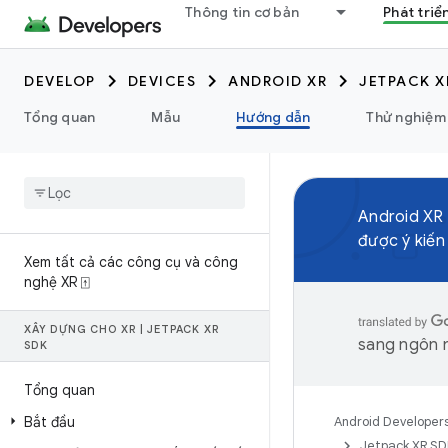
Thông tin cơ bản
Phát triể
DEVELOP
DEVICES
ANDROID XR
JETPACK X
Tổng quan
Mẫu
Hướng dẫn
Thử nghiệm
Android XR
được ý kiến
Xem tất cả các công cụ và công
nghệ XR ⍐
XÂY DỰNG CHO XR
|
JETPACK XR
sang ngôn n
SDK
Tổng quan
Bắt đầu
Android Developer
Jetpack XR S