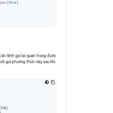
zer
(
this
)
ác lệnh gọi lại quan trọng được
 sẽ gọi phương thức này sau khi
TION
)
)