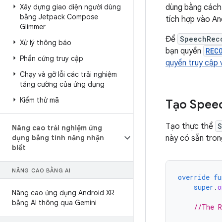
Xây dựng giao diện người dùng
dùng bằng cách
bằng Jetpack Compose
tích hợp vào An
Glimmer
Để
SpeechRec
Xử lý thông báo
bạn quyền
REC
Phần cứng truy cập
quyền truy cập
Chạy và gỡ lỗi các trải nghiệm
tăng cường của ứng dụng
Kiểm thử mã
Tạo Spee
Tạo thực thể
S
Nâng cao trải nghiệm ứng
dụng bằng tính năng nhận
này có sẵn tron
biết
NÂNG CAO BẰNG AI
override
fu
super
.
o
Nâng cao ứng dụng Android XR
bằng AI thông qua Gemini
//The R