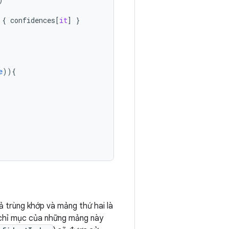
{
confidences
[
it
]
}
e
)){
 trùng khớp và mảng thứ hai là
c chỉ mục của những mảng này