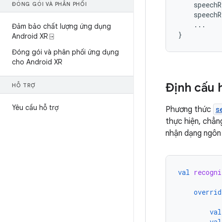
speechR
ĐÓNG GÓI VÀ PHÂN PHỐI
speechR
...
Đảm bảo chất lượng ứng dụng
}
Android XR ⍈
Đóng gói và phân phối ứng dụng
cho Android XR
Định cấu 
HỖ TRỢ
Yêu cầu hỗ trợ
Phương thức
s
thực hiện, chẳn
nhận dạng ngôn 
val
recogni
overrid
val
val