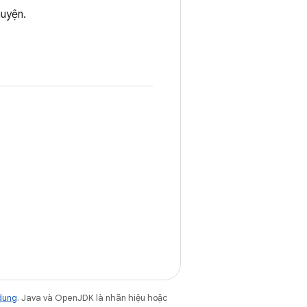
huyện.
dung
. Java và OpenJDK là nhãn hiệu hoặc