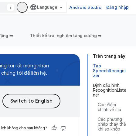
/
Android Studio
Đăng nhập
động ➡️
Thiết kế trải nghiệm tăng cường ➡️
Trên trang này
ng tôi rất mong nhận
Tạo
SpeechRecogni
chúng tôi để liên hệ.
zer
Định cấu hình
RecognitionListe
ner
Các điểm
chính về mã
Các phương
pháp thay thế
 ích không cho bạn không?
khi so khớp