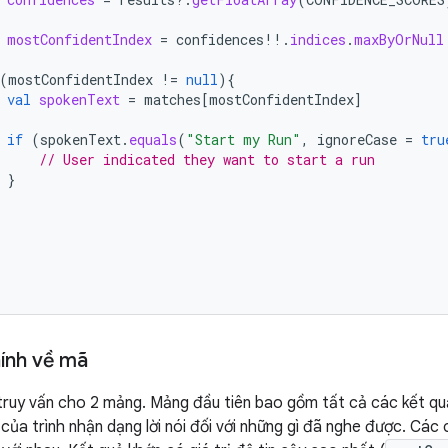
mostConfidentIndex
=
confidences
!!
.
indices
.
maxByOrNull
(
mostConfidentIndex
!=
null
){
val
spokenText
=
matches
[
mostConfidentIndex
]
if
(
spokenText
.
equals
(
"Start my Run"
,
ignoreCase
=
tru
// User indicated they want to start a run
}
ính về mã
truy vấn cho 2 mảng. Mảng đầu tiên bao gồm tất cả các kết quả
 của trình nhận dạng lời nói đối với những gì đã nghe được. Cá