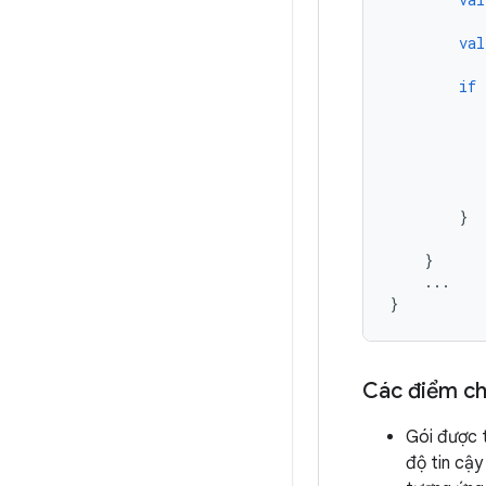
val
if
}
}
...
}
Các điểm ch
Gói được 
độ tin cậy