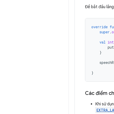
Để bắt đầu lắng
override
fu
super
.
o
val
int
put
}
speechR
}
Các điểm ch
Khi sử dụ
EXTRA_L