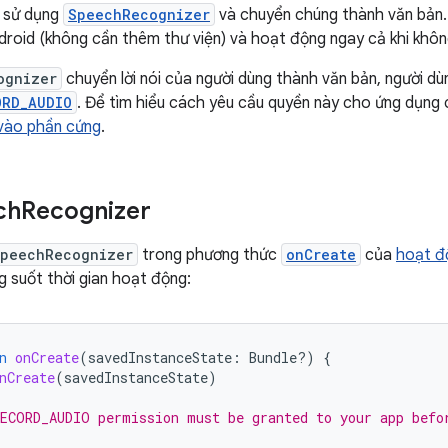
 sử dụng
SpeechRecognizer
và chuyển chúng thành văn bản
droid (không cần thêm thư viện) và hoạt động ngay cả khi khô
ognizer
chuyển lời nói của người dùng thành văn bản, người d
ORD_AUDIO
. Để tìm hiểu cách yêu cầu quyền này cho ứng dụng
 vào phần cứng
.
ch
Recognizer
peechRecognizer
trong phương thức
onCreate
của
hoạt đ
g suốt thời gian hoạt động:
n
onCreate
(
savedInstanceState
:
Bundle?)
{
nCreate
(
savedInstanceState
)
ECORD_AUDIO permission must be granted to your app befo