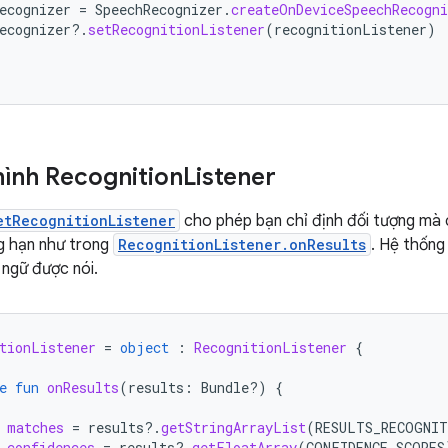
ecognizer
=
SpeechRecognizer
.
createOnDeviceSpeechRecogni
ecognizer
?.
setRecognitionListener
(
recognitionListener
)
hình Recognition
Listener
etRecognitionListener
cho phép bạn chỉ định đối tượng mà c
g hạn như trong
RecognitionListener.onResults
. Hệ thống
ngữ được nói.
tionListener
=
object
:
RecognitionListener
{
e
fun
onResults
(
results
:
Bundle?)
{
matches
=
results
?.
getStringArrayList
(
RESULTS_RECOGNI
confidences
=
results
?.
getFloatArray
(
CONFIDENCE_SCORES