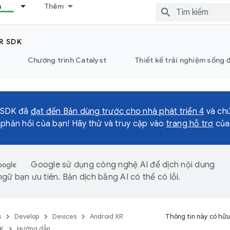
n
Thêm
R SDK
Chương trình Catalyst
Thiết kế trải nghiệm sống 
 SDK đã
đạt đến Bản dùng trước cho nhà phát triển 4
và chú
 phản hồi của bạn! Hãy thử và truy cập vào
trang hỗ trợ
của 
Google sử dụng công nghệ AI để dịch nội dung
gữ bạn ưu tiên. Bản dịch bằng AI có thể có lỗi.
s
Develop
Devices
Android XR
Thông tin này có hữu
DK
Hướng dẫn