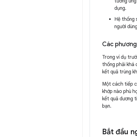
tương ứng 
dụng.
Hệ thống 
người dùn
Các phương 
Trong ví dụ trư
thống phải khá 
kết quả trùng k
Một cách tiếp c
khớp nào phù hợ
kết quả dương t
bạn.
Bắt đầu n