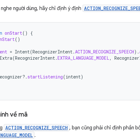
 nghe người dùng, hãy chỉ định ý định
ACTION_RECOGNIZE_SPE
n
onStart
()
{
nStart
()
ent
=
Intent
(
RecognizerIntent
.
ACTION_RECOGNIZE_SPEECH
).
Extra
(
RecognizerIntent
.
EXTRA_LANGUAGE_MODEL
,
Recognizer
ecognizer
?.
startListening
(
intent
)
ính về mã
ng
ACTION_RECOGNIZE_SPEECH
, bạn cũng phải chỉ định phần b
ANGUAGE_MODEL
.