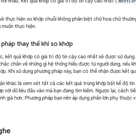
với nhau. Kết quả khớp có giá trị độ tin cậy cao nhất (
mostCo
sẽ thực hiện so khớp chuỗi không phân biệt chữ hoa chữ thườ
g muốn thực hiện.
pháp thay thế khi so khớp
ớc, kết quả khớp có giá trị độ tin cậy cao nhất sẽ được sử dụng
chắc chắn về những gì hệ thống hiểu được từ người dùng, nếu 
hớp. Khi sử dụng phương pháp này, bạn có thể nhận được kết quả
ận khác là xem xét tất cả các kết quả trùng khớp bất kể độ tin 
p với dữ liệu đầu vào mà bạn đang tìm kiếm. Ngược lại, cách ti
ính giả hơn. Phương pháp bạn nên áp dụng phần lớn phụ thuộc 
ghe