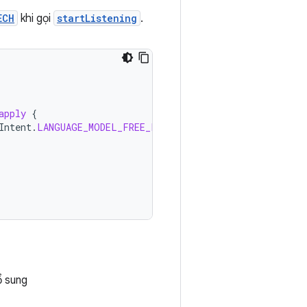
ECH
khi gọi
startListening
.
apply
{
Intent
.
LANGUAGE_MODEL_FREE_FORM
)
ổ sung