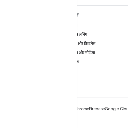
ANDROID के बारे में ज़्यादा
खोजें
जानें
गेमिंग
Android
मशीन लर्निंग
Android for Enterprise
सेहत और फ़िटनेस
सुरक्षा
कैमरा और मीडिया
सोर्स
निजता
समाचार
5G
ब्लॉग
पॉडकास्ट
Android
Chrome
Firebase
Google Cloud