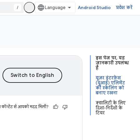
/
Android Studio
प्रवेश करें
इस पेज पर, यह
जानकारी उपलब्ध
है
यूज़र इंटरफ़ेस
(यूआई) एलिमेंट
की स्केलिंग को
बनाए रखना
क्वालिटी के लिए
स कॉन्टेंट से आपको मदद मिली?
दिशा-निर्देशों के
टियर