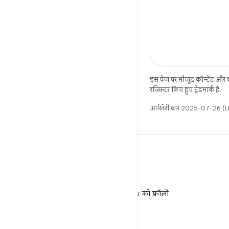
इस पेज पर मौजूद कॉन्टेंट और
रजिस्टर किए हुए ट्रेडमार्क हैं.
आखिरी बार 2025-07-26 (UT
X
X पर @AndroidDev को फ़ॉलो
करें