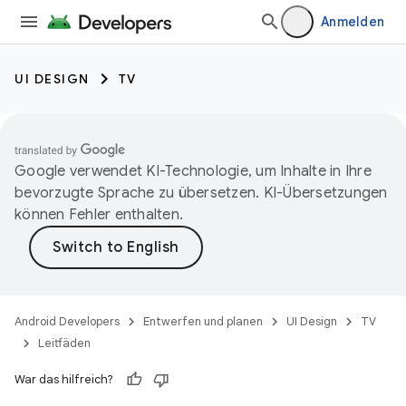
Anmelden
UI DESIGN
TV
Google verwendet KI-Technologie, um Inhalte in Ihre
bevorzugte Sprache zu übersetzen. KI-Übersetzungen
können Fehler enthalten.
Android Developers
Entwerfen und planen
UI Design
TV
Leitfäden
War das hilfreich?