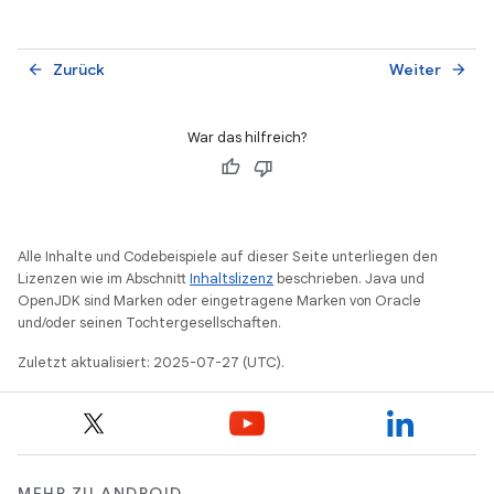
Zurück
Weiter
arrow_back
arrow_forward
War das hilfreich?
Alle Inhalte und Codebeispiele auf dieser Seite unterliegen den
Lizenzen wie im Abschnitt
Inhaltslizenz
beschrieben. Java und
OpenJDK sind Marken oder eingetragene Marken von Oracle
und/oder seinen Tochtergesellschaften.
Zuletzt aktualisiert: 2025-07-27 (UTC).
MEHR ZU ANDROID