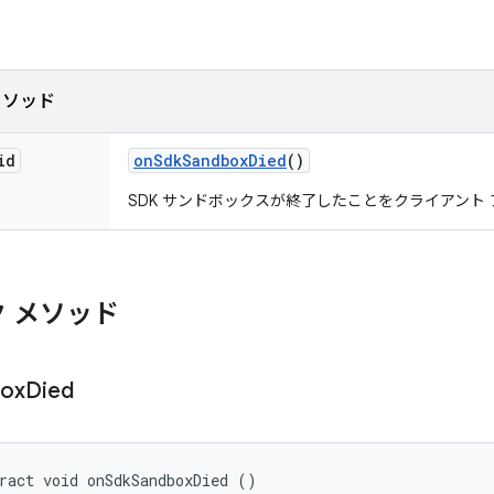
メソッド
id
on
Sdk
Sandbox
Died
()
SDK サンドボックスが終了したことをクライアント
 メソッド
box
Died
ract void onSdkSandboxDied ()