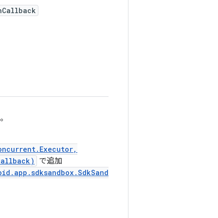
hCallback
ク。
oncurrent.Executor,
Callback)
で追加
oid.app.sdksandbox.SdkSand