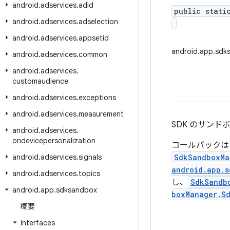
android
.
adservices
.
adid
public stati
android
.
adservices
.
adselection
android
.
adservices
.
appsetid
android.app.sd
android
.
adservices
.
common
android
.
adservices
.
customaudience
android
.
adservices
.
exceptions
android
.
adservices
.
measurement
SDK のサン
android
.
adservices
.
ondevicepersonalization
コールバックは
android
.
adservices
.
signals
SdkSandboxMa
android.app.
android
.
adservices
.
topics
し、
SdkSandb
android
.
app
.
sdksandbox
boxManager.S
概要
Interfaces