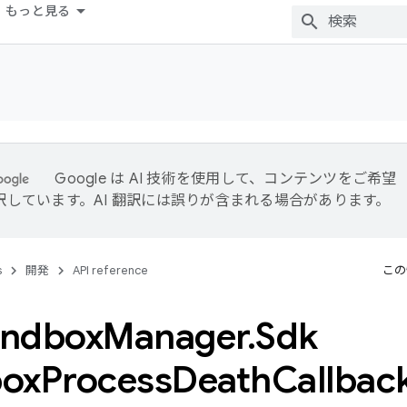
もっと見る
Google は AI 技術を使用して、コンテンツをご希望
訳しています。AI 翻訳には誤りが含まれる場合があります。
s
開発
API reference
この
ndbox
Manager
.
Sdk
ox
Process
Death
Callbac