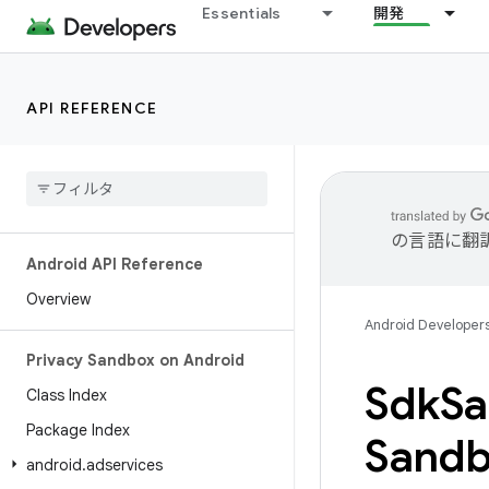
Essentials
開発
API REFERENCE
の言語に翻
Android API Reference
Overview
Android Developer
Privacy Sandbox on Android
Sdk
Sa
Class Index
Package Index
Sandb
android
.
adservices