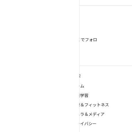
X
@AndroidDev を X でフォロ
ー
ANDROID の詳細
探索
Android
ゲーム
エンタープライズ向け Android
機械学習
セキュリティ
健康＆フィットネス
ソース
カメラ＆メディア
ニュース
プライバシー