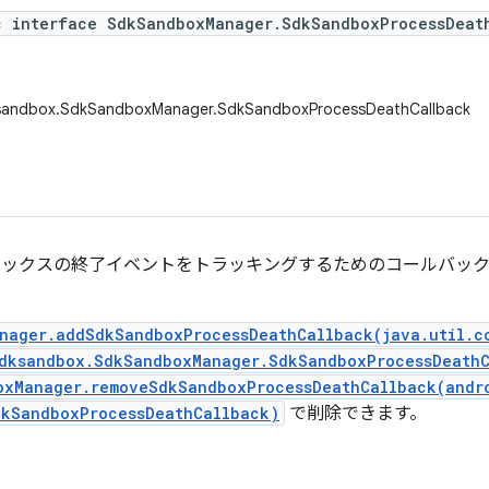
c interface SdkSandboxManager.SdkSandboxProcessDeat
ksandbox.SdkSandboxManager.SdkSandboxProcessDeathCallback
ドボックスの終了イベントをトラッキングするためのコールバッ
nager.addSdkSandboxProcessDeathCallback(java.util.c
sdksandbox.SdkSandboxManager.SdkSandboxProcessDeath
oxManager.removeSdkSandboxProcessDeathCallback(andr
dkSandboxProcessDeathCallback)
で削除できます。