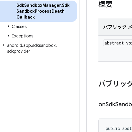
概要
Sdk
Sandbox
Manager
.
Sdk
Sandbox
Process
Death
Callback
Classes
パブリック 
Exceptions
abstract vo
android
.
app
.
sdksandbox
.
sdkprovider
パブリック
on
Sdk
Sand
public abst