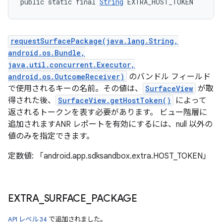
public static final 
String
 EXTRA_HOST_TOKEN
requestSurfacePackage(java.lang.String,
android.os.Bundle,
java.util.concurrent.Executor,
android.os.OutcomeReceiver)
のバンドル フィールド
で使用されるキーの名前。その値は、
SurfaceView
が取
得された後、
SurfaceView.getHostToken()
によって
返されるトークンを表す必要があります。 ビュー階層に
追加されますANR レポートを有効にするには、null 以外の
値のみを指定できます。
定数値: 「android.app.sdksandbox.extra.HOST_TOKEN」
EXTRA
_
SURFACE
_
PACKAGE
API レベル 34
で追加されました。