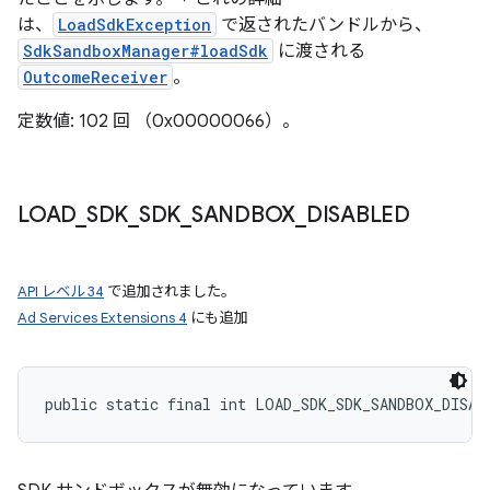
は、
LoadSdkException
で返されたバンドルから、
SdkSandboxManager#loadSdk
に渡される
OutcomeReceiver
。
定数値: 102 回 （0x00000066）。
LOAD
_
SDK
_
SDK
_
SANDBOX
_
DISABLED
API レベル 34
で追加されました。
Ad Services Extensions 4
にも追加
public static final int LOAD_SDK_SDK_SANDBOX_DISAB