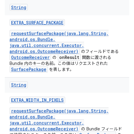
String
EXTRA
_
SURFACE
_
PACKAGE
requestSurfacePackage(java.lang.String,
android.os.Bundle,
java.util.concurrent.Executor,
android.os.OutcomeReceiver)
のフィールドである
OutcomeReceiver
onResult
の
関数に渡される
Bundle 内のキーの名前。この値はリクエストされた
SurfacePackage
を表します。
String
EXTRA
_
WIDTH
_
IN
_
PIXELS
requestSurfacePackage(java.lang.String,
android.os.Bundle,
java.util.concurrent.Executor,
android.os.OutcomeReceiver)
の Bundle フィールド