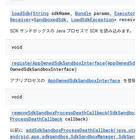
load
Sdk
(
String
sdk
Name
,
Bundle
params
,
Executor
e
Receiver
<
Sandboxed
Sdk
,
Load
Sdk
Exception
> receive
SDK サンドボックスの Java プロセスで SDK を読み込みます。
void
register
App
Owned
Sdk
Sandbox
Interface
(
App
Owned
Sdk
Owned
Sdk
Sandbox
Interface)
AppOwnedSdkSandboxInterface
アプリプロセスの
を登録し
void
remove
Sdk
Sandbox
Process
Death
Callback
(
Sdk
Sandbox
M
Process
Death
Callback
callback)
addSdkSandboxProcessDeathCallback(java.util
以前に
android.app.sdksandbox.SdkSandboxManager.SdkSandb