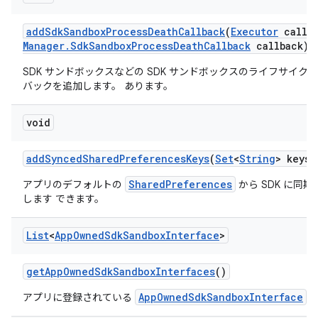
add
Sdk
Sandbox
Process
Death
Callback
(
Executor
callba
Manager
.
Sdk
Sandbox
Process
Death
Callback
callback)
SDK サンドボックスなどの SDK サンドボックスのライフサイク
バックを追加します。 あります。
void
add
Synced
Shared
Preferences
Keys
(
Set
<
String
> keys)
SharedPreferences
アプリのデフォルトの
から SDK に同
します できます。
List
<
App
Owned
Sdk
Sandbox
Interface
>
get
App
Owned
Sdk
Sandbox
Interfaces
()
AppOwnedSdkSandboxInterface
アプリに登録されている
の