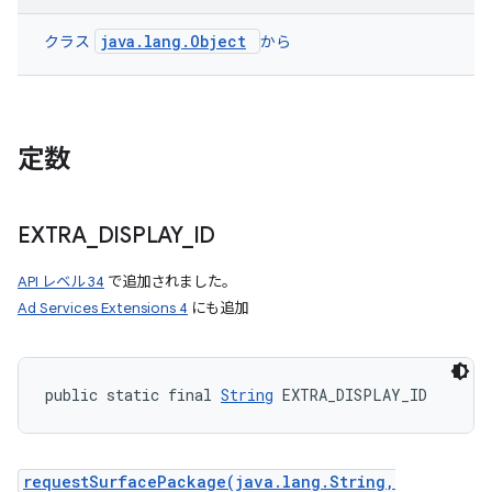
java.lang.Object
クラス
から
定数
EXTRA
_
DISPLAY
_
ID
API レベル 34
で追加されました。
Ad Services Extensions 4
にも追加
public static final 
String
 EXTRA_DISPLAY_ID
requestSurfacePackage(java.lang.String,