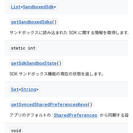
List
<
Sandboxed
Sdk
>
get
Sandboxed
Sdks
()
サンドボックスに読み込まれた SDK に関する情報を取得します。
static int
get
Sdk
Sandbox
State
()
SDK サンドボックス機能の現在の状態を返します。
Set
<
String
>
get
Synced
Shared
Preferences
Keys
()
SharedPreferences
アプリのデフォルトの
から同期する設定
void