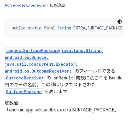
Ad Services Extensions 4
にも追加
public static final 
String
 EXTRA_SURFACE_PACKAGE
requestSurfacePackage(java.lang.String,
android.os.Bundle,
java.util.concurrent.Executor,
android.os.OutcomeReceiver)
のフィールドである
OutcomeReceiver
の
onResult
関数に渡される Bundle
内のキーの名前。この値はリクエストされた
SurfacePackage
を表します。
定数値:
「android.app.sdksandbox.extra.SURFACE_PACKAGE」