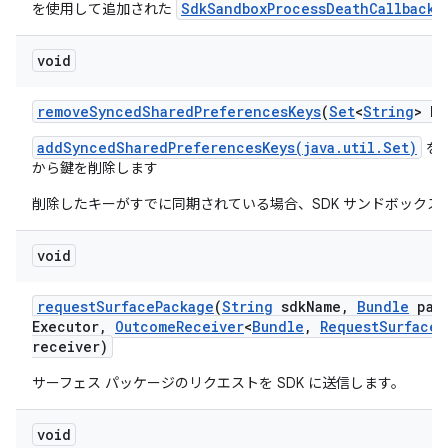
SdkSandboxProcessDeathCallback
を使用して追加された
void
remove
Synced
Shared
Preferences
Keys
(
Set
<
String
> ke
addSyncedSharedPreferencesKeys(java.util.Set)
を
から鍵を削除します
削除したキーがすでに同期されている場合、SDK サンドボックス
void
request
Surface
Package
(
String
sdk
Name
,
Bundle
para
Executor
,
Outcome
Receiver
<
Bundle
,
Request
Surface
P
receiver)
サーフェス パッケージのリクエストを SDK に送信します。
void