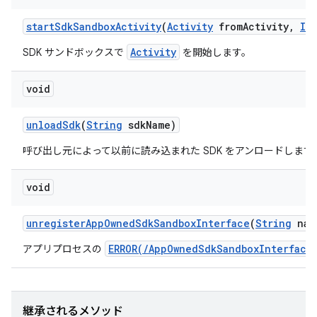
start
Sdk
Sandbox
Activity
(
Activity
from
Activity
,
IB
Activity
SDK サンドボックスで
を開始します。
void
unload
Sdk
(
String
sdk
Name)
呼び出し元によって以前に読み込まれた SDK をアンロードします
void
unregister
App
Owned
Sdk
Sandbox
Interface
(
String
nam
ERROR(/AppOwnedSdkSandboxInterface
アプリプロセスの
継承されるメソッド