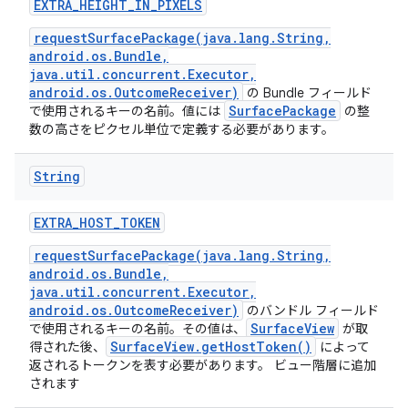
EXTRA
_
HEIGHT
_
IN
_
PIXELS
requestSurfacePackage(java.lang.String,
android.os.Bundle,
java.util.concurrent.Executor,
android.os.OutcomeReceiver)
の Bundle フィールド
SurfacePackage
で使用されるキーの名前。値には
の整
数の高さをピクセル単位で定義する必要があります。
String
EXTRA
_
HOST
_
TOKEN
requestSurfacePackage(java.lang.String,
android.os.Bundle,
java.util.concurrent.Executor,
android.os.OutcomeReceiver)
のバンドル フィールド
SurfaceView
で使用されるキーの名前。その値は、
が取
SurfaceView.getHostToken()
得された後、
によって
返されるトークンを表す必要があります。 ビュー階層に追加
されます