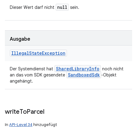
null
Dieser Wert darf nicht
sein.
Ausgabe
Illegal
State
Exception
Shared
Library
Info
Der Systemdienst hat
noch nicht
Sandboxed
Sdk
an das vom SDK gesendete
-Objekt
angehängt.
write
To
Parcel
In
API-Level 34
hinzugefügt