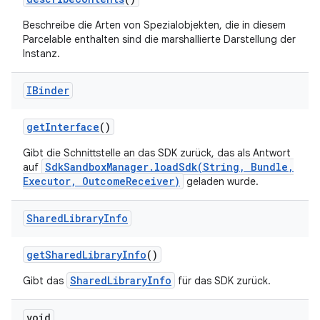
Beschreibe die Arten von Spezialobjekten, die in diesem
Parcelable enthalten sind die marshallierte Darstellung der
Instanz.
IBinder
get
Interface
()
Gibt die Schnittstelle an das SDK zurück, das als Antwort
SdkSandboxManager.loadSdk(String, Bundle,
auf
Executor, OutcomeReceiver)
geladen wurde.
Shared
Library
Info
get
Shared
Library
Info
()
SharedLibraryInfo
Gibt das
für das SDK zurück.
void