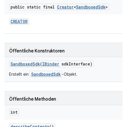
public static final
Creator
<
Sandboxed
Sdk
>
CREATOR
Öffentliche Konstruktoren
Sandboxed
Sdk
(
IBinder
sdk
Interface)
SandboxedSdk
Erstellt ein
-Objekt.
Öffentliche Methoden
int
describe
Contents
()