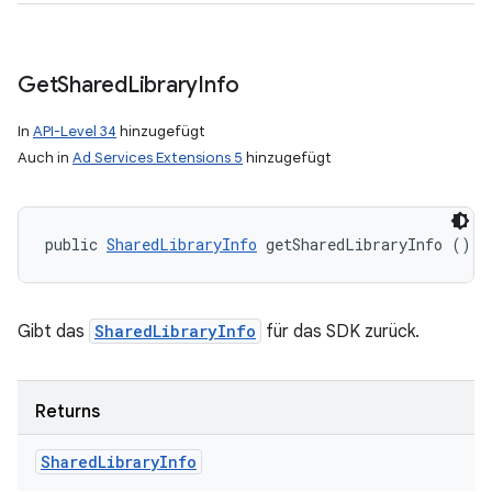
Get
Shared
Library
Info
In
API-Level 34
hinzugefügt
Auch in
Ad Services Extensions 5
hinzugefügt
public 
SharedLibraryInfo
 getSharedLibraryInfo ()
Gibt das
SharedLibraryInfo
für das SDK zurück.
Returns
Shared
Library
Info