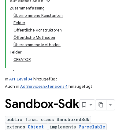
Auf dieser Seite
Zusammenfassung
Übernommene Konstanten
ation
Felder
Öffentliche Konstruktoren
Öffentliche Methoden
Übernommene Methoden
Felder
CREATOR
In
API-Level 34
hinzugefügt
Auch in
Ad Services Extensions 4
hinzugefügt
Sandbox-Sdk
public final class SandboxedSdk
extends
Object
implements
Parcelable