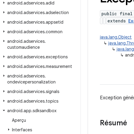
android
.
adservices
.
adid
android
.
adservices
.
adselection
public final
extends
Ex
android
.
adservices
.
appsetid
android
.
adservices
.
common
java.lang.Object
android
.
adservices
.
↳
java.lang.Th
customaudience
↳
java.lan
↳
andr
android
.
adservices
.
exceptions
android
.
adservices
.
measurement
android
.
adservices
.
ondevicepersonalization
android
.
adservices
.
signals
Exception géné
android
.
adservices
.
topics
android
.
app
.
sdksandbox
Aperçu
Résumé
Interfaces