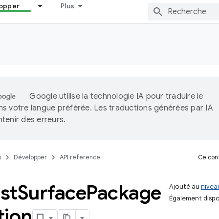
opper
Plus
Google utilise la technologie IA pour traduire le
s votre langue préférée. Les traductions générées par IA
tenir des erreurs.
s
Développer
API reference
Ce cont
st
Surface
Package
Ajouté au
niveau
Également dispo
tion