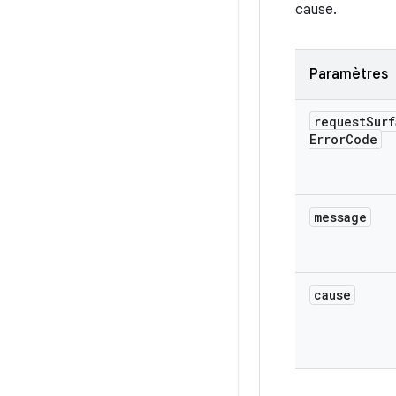
cause.
Paramètres
request
Surf
Error
Code
message
cause