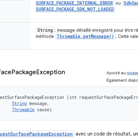
SURFACE
_
PACKAGE
_
INTERNAL
_
ERROR
Sdk
Sa
ou
SURFACE
_
PACKAGE
_
SDK
_
NOT
_
LOADED
String
: message détaillé enregistré pour être r
Throwable
.
get
Message(
)
méthode
. Cette val
face
Package
Exception
Ajouté au
niveau
Également dispo
estSurfacePackageException (int requestSurfacePackageErr
String
 message, 

Throwable
 cause)
uestSurfacePackageException
avec un code de résultat, u