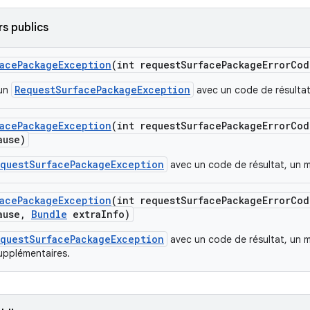
s publics
ace
Package
Exception
(int request
Surface
Package
Error
Cod
RequestSurfacePackageException
'un
avec un code de résulta
ace
Package
Exception
(int request
Surface
Package
Error
Cod
use)
questSurfacePackageException
avec un code de résultat, un m
ace
Package
Exception
(int request
Surface
Package
Error
Cod
use
,
Bundle
extra
Info)
questSurfacePackageException
avec un code de résultat, un 
upplémentaires.