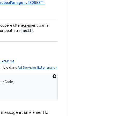
ndbox
Manager
.
REQUEST
_
écupéré ultérieurement par la
null
eur peut être
.
 d'API 34
nible dans
Ad Services Extensions 4
orCode, 

n message et un élément la