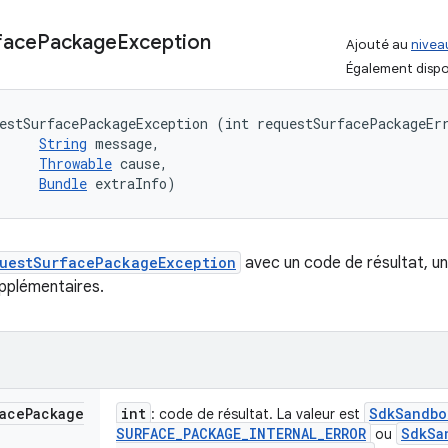
face
Package
Exception
Ajouté au
niveau
Également dispo
estSurfacePackageException (int requestSurfacePackageErr
String
 message, 

Throwable
 cause, 

Bundle
 extraInfo)
uestSurfacePackageException
avec un code de résultat, u
pplémentaires.
ace
Package
int
Sdk
Sandbo
: code de résultat. La valeur est
SURFACE
_
PACKAGE
_
INTERNAL
_
ERROR
Sdk
Sa
ou