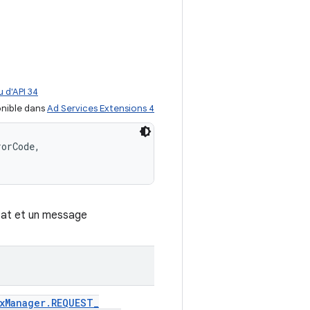
 d'API 34
nible dans
Ad Services Extensions 4
orCode, 

tat et un message
x
Manager
.
REQUEST
_