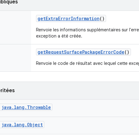
bliques
get
Extra
Error
Information
()
Renvoie les informations supplémentaires sur l'erre
exception a été créée.
get
Request
Surface
Package
Error
Code
()
Renvoie le code de résultat avec lequel cette exce
ritées
java.lang.Throwable
java.lang.Object