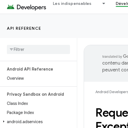
Les indispensables
Dével
API REFERENCE
contenu dan
Android API Reference
peuvent con
Overview
Android Developer
Privacy Sandbox on Android
Class Index
Reque
Package Index
android
.
adservices
Excep