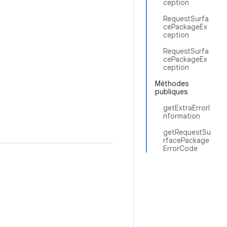
ception
RequestSurfa
cePackageEx
ception
RequestSurfa
cePackageEx
ception
Méthodes
publiques
getExtraErrorI
nformation
getRequestSu
rfacePackage
ErrorCode