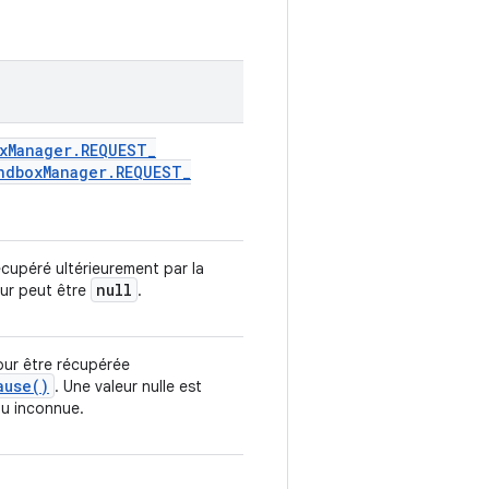
x
Manager
.
REQUEST
_
ndbox
Manager
.
REQUEST
_
écupéré ultérieurement par la
null
eur peut être
.
our être récupérée
ause(
)
. Une valeur nulle est
ou inconnue.