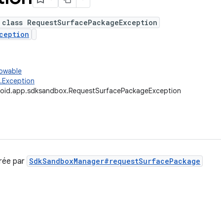
 class RequestSurfacePackageException
ception
rowable
g.Exception
oid.app.sdksandbox.RequestSurfacePackageException
rée par
SdkSandboxManager#requestSurfacePackage