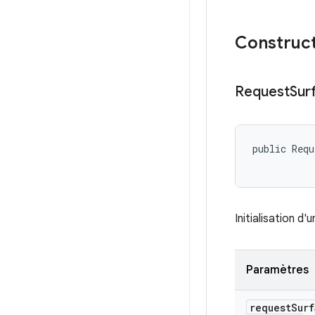
Construct
Request
Sur
public Requ
Initialisation d'
Paramètres
request
Surf