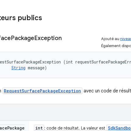
eurs publics
face
Package
Exception
Ajouté au
niveau
Également dispo
estSurfacePackageException (int requestSurfacePackageErr
String
 message)
un
RequestSurfacePackageException
avec un code de résul
ace
Package
int
Sdk
Sandbo
: code de résultat. La valeur est