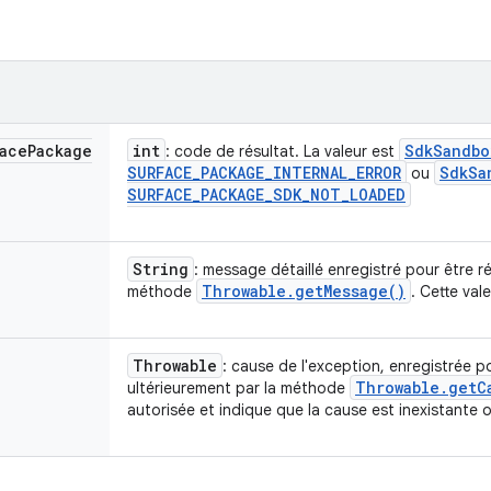
ace
Package
int
Sdk
Sandbo
: code de résultat. La valeur est
SURFACE
_
PACKAGE
_
INTERNAL
_
ERROR
Sdk
Sa
ou
SURFACE
_
PACKAGE
_
SDK
_
NOT
_
LOADED
String
: message détaillé enregistré pour être r
Throwable
.
get
Message(
)
méthode
. Cette val
Throwable
: cause de l'exception, enregistrée p
Throwable
.
get
C
ultérieurement par la méthode
autorisée et indique que la cause est inexistante 