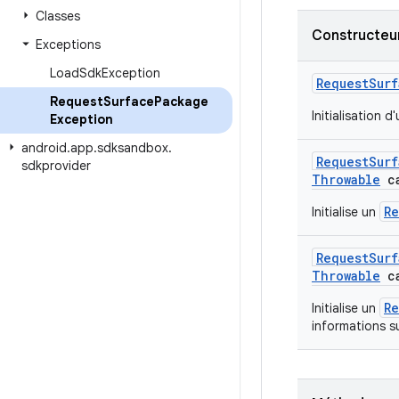
Classes
Constructeur
Exceptions
Load
Sdk
Exception
Request
Surf
Request
Surface
Package
Initialisation d
Exception
android
.
app
.
sdksandbox
.
Request
Surf
sdkprovider
Throwable
ca
Re
Initialise un
Request
Surf
Throwable
ca
Re
Initialise un
informations s