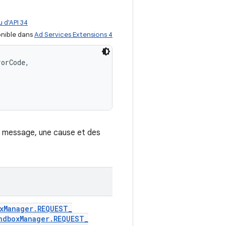
 d'API 34
nible dans
Ad Services Extensions 4
orCode, 

n message, une cause et des
x
Manager
.
REQUEST
_
ndbox
Manager
.
REQUEST
_