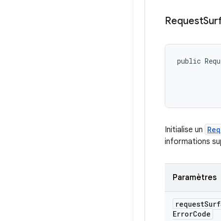
Request
Sur
public Requ
Initialise un
Req
informations su
Paramètres
request
Surf
Error
Code