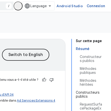
/
Android Studio
Connexion
Sur cette page
Résumé
Constructeur
s publics
Méthodes
publiques
enu vous a-t-il été utile ?
Méthodes
héritées
Constructeurs
 d'API 34
publics
nible dans
Ad Services Extensions 4
RequestSurfa
cePackageEx