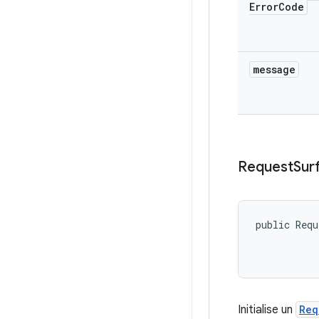
Error
Code
message
Request
Sur
public Requ
Initialise un
Req