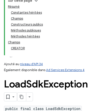
Sur cette page
Résumé
Constantes héritées
ation
Champs
Constructeurs publics
Méthodes publiques
Méthodes héritées
Champs
CREATOR
Ajouté au
niveau d'API 34
Également disponible dans
Ad Services Extensions 4
Load
Sdk
Exception
public final class LoadSdkException