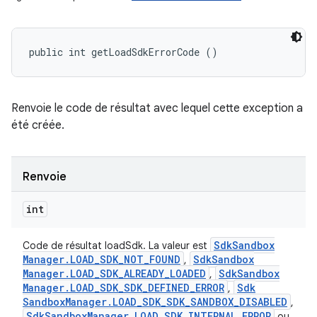
public int getLoadSdkErrorCode ()
Renvoie le code de résultat avec lequel cette exception a
été créée.
Renvoie
int
Sdk
Sandbox
Code de résultat loadSdk. La valeur est
Manager
.
LOAD
_
SDK
_
NOT
_
FOUND
Sdk
Sandbox
,
Manager
.
LOAD
_
SDK
_
ALREADY
_
LOADED
Sdk
Sandbox
,
Manager
.
LOAD
_
SDK
_
SDK
_
DEFINED
_
ERROR
Sdk
,
Sandbox
Manager
.
LOAD
_
SDK
_
SDK
_
SANDBOX
_
DISABLED
,
Sdk
Sandbox
Manager
.
LOAD
_
SDK
_
INTERNAL
_
ERROR
ou