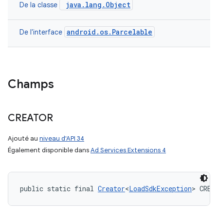
java.lang.Object
De la classe
android.os.Parcelable
De l'interface
Champs
CREATOR
Ajouté au
niveau d'API 34
Également disponible dans
Ad Services Extensions 4
public static final 
Creator
<
LoadSdkException
> CREA