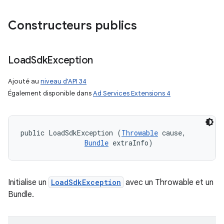
Constructeurs publics
Load
Sdk
Exception
Ajouté au
niveau d'API 34
Également disponible dans
Ad Services Extensions 4
public LoadSdkException (
Throwable
 cause, 

Bundle
 extraInfo)
Initialise un
LoadSdkException
avec un Throwable et un
Bundle.