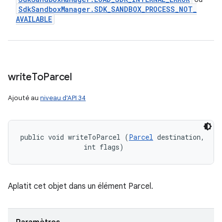
Sdk
Sandbox
Manager
.
SDK
_
SANDBOX
_
PROCESS
_
NOT
_
AVAILABLE
write
To
Parcel
Ajouté au
niveau d'API 34
public void writeToParcel (
Parcel
 destination, 

                int flags)
Aplatit cet objet dans un élément Parcel.