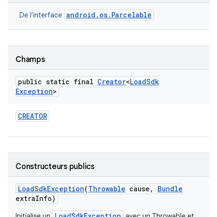
android.os.Parcelable
De l'interface
Champs
public static final
Creator
<
Load
Sdk
Exception
>
CREATOR
Constructeurs publics
Load
Sdk
Exception
(
Throwable
cause
,
Bundle
extra
Info)
LoadSdkException
Initialise un
avec un Throwable et