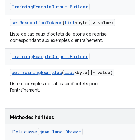
Training
Example
Output
.
Builder
set
Resumption
Tokens
(
List
<byte[]> value)
Liste de tableaux d'octets de jetons de reprise
correspondant aux exemples d'entraînement.
Training
Example
Output
.
Builder
set
Training
Examples
(
List
<byte[]> value)
Liste d'exemples de tableaux d'octets pour
l'entraînement.
Méthodes héritées
java.lang.Object
De la classe