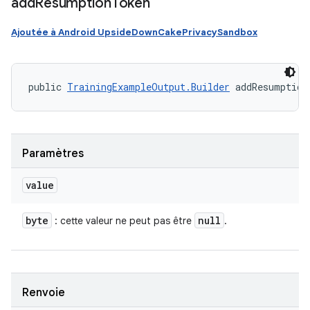
add
Resumption
Token
Ajoutée à Android UpsideDownCakePrivacySandbox
public 
TrainingExampleOutput.Builder
 addResumption
Paramètres
value
byte
null
: cette valeur ne peut pas être
.
Renvoie