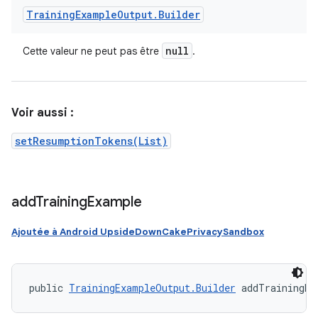
Training
Example
Output
.
Builder
null
Cette valeur ne peut pas être
.
Voir aussi :
setResumptionTokens(List)
add
Training
Example
Ajoutée à Android UpsideDownCakePrivacySandbox
public 
TrainingExampleOutput.Builder
 addTrainingEx