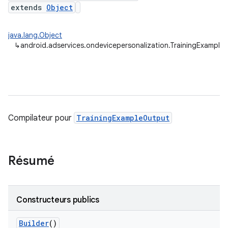
extends
Object
java.lang.Object
↳
android.adservices.ondevicepersonalization.TrainingExampleO
Compilateur pour
TrainingExampleOutput
Résumé
Constructeurs publics
Builder
()