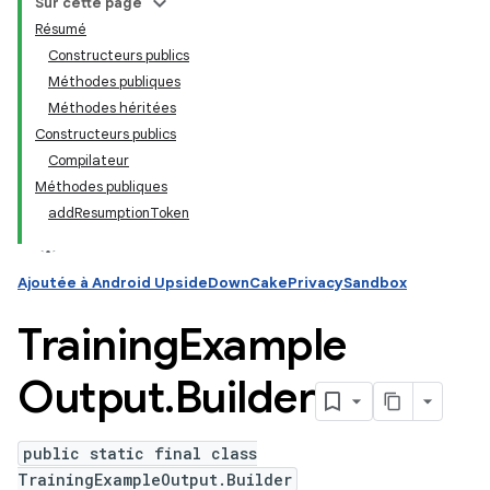
Sur cette page
Résumé
Constructeurs publics
ation
Méthodes publiques
Méthodes héritées
Constructeurs publics
Compilateur
Méthodes publiques
addResumptionToken
Ajoutée à Android UpsideDownCakePrivacySandbox
Training
Example
Output
.
Builder
public static final class
TrainingExampleOutput.Builder