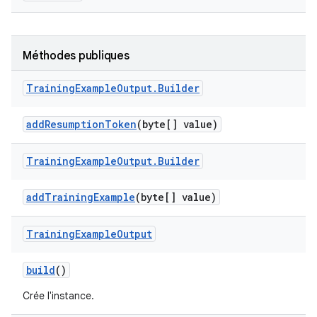
Méthodes publiques
Training
Example
Output
.
Builder
add
Resumption
Token
(byte[] value)
Training
Example
Output
.
Builder
add
Training
Example
(byte[] value)
Training
Example
Output
build
()
Crée l'instance.