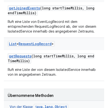
get
Joined
Events
(long start
Time
Millis
,
long
end
Time
Millis)
Ruft eine Liste von EventLogRecord mit dem
entsprechenden RequestLogRecord ab, der von diesem
IsolatedService innerhalb des angegebenen Zeitraums.
List
<
Request
Log
Record
>
get
Requests
(long start
Time
Millis
,
long end
Time
Millis)
Ruft eine Liste der von diesem IsolatedService innerhalb
von im angegebenen Zeitraum.
Übernommene Methoden
java.lang.Object
Von der Klasse