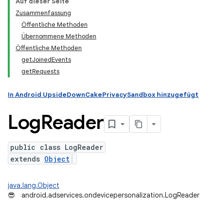
Auf dieser Seite
Zusammenfassung
Öffentliche Methoden
ation
Übernommene Methoden
Öffentliche Methoden
getJoinedEvents
getRequests
In Android UpsideDownCakePrivacySandbox hinzugefügt
Log
Reader
public class LogReader
extends
Object
java.lang.Object
😎
android.adservices.ondevicepersonalization.LogReader