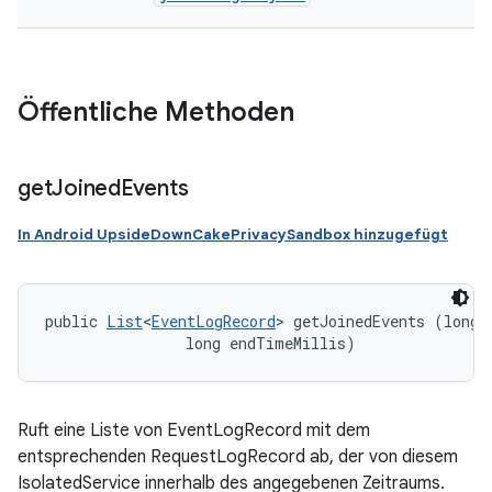
Öffentliche Methoden
get
Joined
Events
In Android UpsideDownCakePrivacySandbox hinzugefügt
public 
List
<
EventLogRecord
> getJoinedEvents (long 
                long endTimeMillis)
Ruft eine Liste von EventLogRecord mit dem
entsprechenden RequestLogRecord ab, der von diesem
IsolatedService innerhalb des angegebenen Zeitraums.