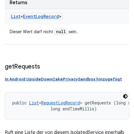
Returns
List
<
Event
Log
Record
>
null
Dieser Wert darf nicht
sein.
get
Requests
In Android UpsideDownCakePrivacySandbox hinzugefügt
public 
List
<
RequestLogRecord
> getRequests (long sta
                long endTimeMillis)
Ruft eine Liste der von diesem IsolatedService innerhalb