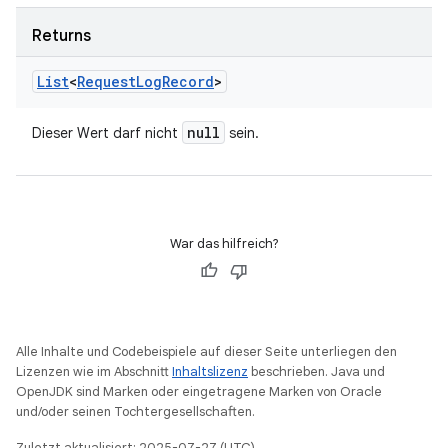
Returns
List
<
Request
Log
Record
>
null
Dieser Wert darf nicht
sein.
War das hilfreich?
Alle Inhalte und Codebeispiele auf dieser Seite unterliegen den
Lizenzen wie im Abschnitt
Inhaltslizenz
beschrieben. Java und
OpenJDK sind Marken oder eingetragene Marken von Oracle
und/oder seinen Tochtergesellschaften.
Zuletzt aktualisiert: 2025-07-27 (UTC).