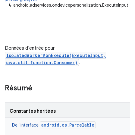
↳
android.adservices.ondevicepersonalization.ExecuteInput
Données d'entrée pour
IsolatedWorker#onExecute(ExecuteInput,
java.util.function.Consumer)
.
Résumé
Constantes héritées
android.os.Parcelable
De l'interface