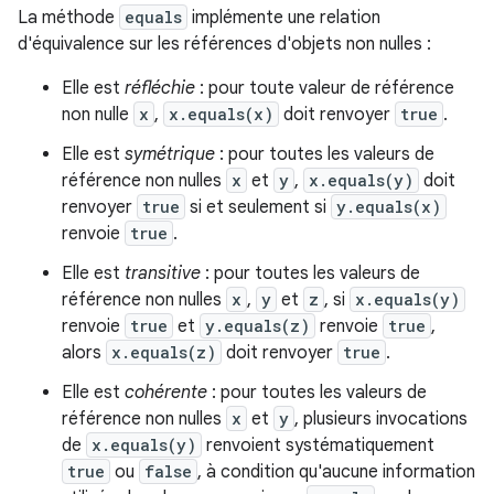
La méthode
equals
implémente une relation
d'équivalence sur les références d'objets non nulles :
Elle est
réfléchie
: pour toute valeur de référence
non nulle
x
,
x.equals(x)
doit renvoyer
true
.
Elle est
symétrique
: pour toutes les valeurs de
référence non nulles
x
et
y
,
x.equals(y)
doit
renvoyer
true
si et seulement si
y.equals(x)
renvoie
true
.
Elle est
transitive
: pour toutes les valeurs de
référence non nulles
x
,
y
et
z
, si
x.equals(y)
renvoie
true
et
y.equals(z)
renvoie
true
,
alors
x.equals(z)
doit renvoyer
true
.
Elle est
cohérente
: pour toutes les valeurs de
référence non nulles
x
et
y
, plusieurs invocations
de
x.equals(y)
renvoient systématiquement
true
ou
false
, à condition qu'aucune information