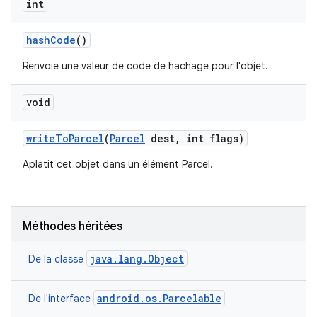
int
hash
Code
()
Renvoie une valeur de code de hachage pour l'objet.
void
write
To
Parcel
(
Parcel
dest
,
int flags)
Aplatit cet objet dans un élément Parcel.
Méthodes héritées
java.lang.Object
De la classe
android.os.Parcelable
De l'interface