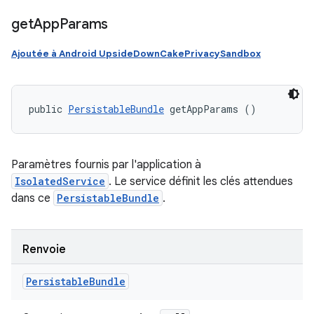
get
App
Params
Ajoutée à Android UpsideDownCakePrivacySandbox
public 
PersistableBundle
 getAppParams ()
Paramètres fournis par l'application à
IsolatedService
. Le service définit les clés attendues
dans ce
PersistableBundle
.
Renvoie
Persistable
Bundle