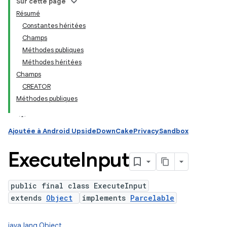
Sur cette page
Résumé
Constantes héritées
ation
Champs
Méthodes publiques
Méthodes héritées
Champs
CREATOR
Méthodes publiques
Ajoutée à Android UpsideDownCakePrivacySandbox
Execute
Input
public final class ExecuteInput
extends
Object
implements
Parcelable
java.lang.Object