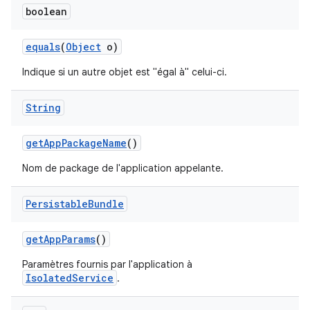
boolean
equals
(
Object
o)
Indique si un autre objet est "égal à" celui-ci.
String
get
App
Package
Name
()
Nom de package de l'application appelante.
Persistable
Bundle
get
App
Params
()
Paramètres fournis par l'application à
IsolatedService
.