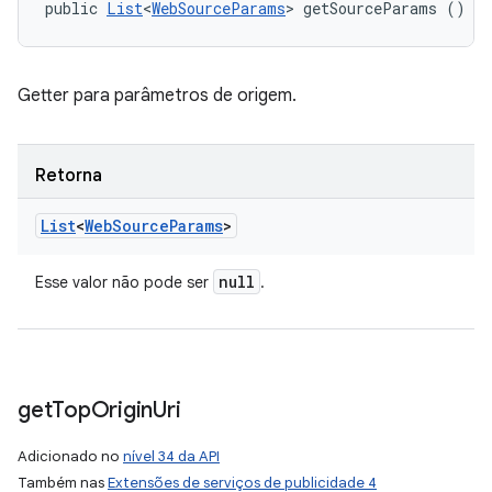
public 
List
<
WebSourceParams
> getSourceParams ()
Getter para parâmetros de origem.
Retorna
List
<
Web
Source
Params
>
null
Esse valor não pode ser
.
get
Top
Origin
Uri
Adicionado no
nível 34 da API
Também nas
Extensões de serviços de publicidade 4