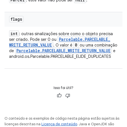
: este valor não pode ser
.
flags
int
: outras sinalizações sobre como o objeto precisa
Parcelable
.
PARCELABLE
_
ser criado. Pode ser 0 ou
WRITE
_
RETURN
_
VALUE
0
. O valor é
ou uma combinação
Parcelable
.
PARCELABLE
_
WRITE
_
RETURN
_
VALUE
de
e
android.os.Parcelable.PARCELABLE_ELIDE_DUPLICATES
Isso foi útil?
O conteúdo e os exemplos de código nesta página estão sujeitos às
licenças descritas na
Licença de conteúdo
. Java e OpenJDK são