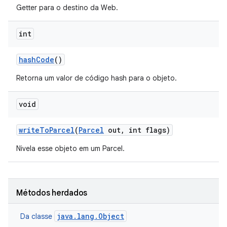
Getter para o destino da Web.
int
hash
Code
()
Retorna um valor de código hash para o objeto.
void
write
To
Parcel
(
Parcel
out
,
int flags)
Nivela esse objeto em um Parcel.
Métodos herdados
java.lang.Object
Da classe