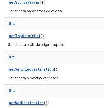
get
Source
Params
()
Getter para parâmetros de origem.
Uri
get
Top
Origin
Uri
()
Getter para o URI de origem superior.
Uri
get
Verified
Destination
()
Getter para o destino verificado.
Uri
get
Web
Destination
()