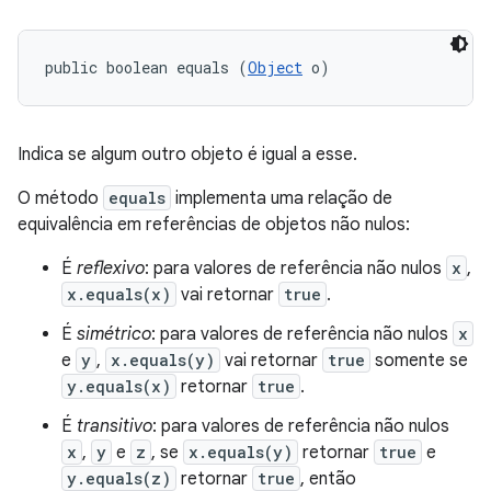
public boolean equals (
Object
 o)
Indica se algum outro objeto é igual a esse.
O método
equals
implementa uma relação de
equivalência em referências de objetos não nulos:
É
reflexivo
: para valores de referência não nulos
x
,
x.equals(x)
vai retornar
true
.
É
simétrico
: para valores de referência não nulos
x
e
y
,
x.equals(y)
vai retornar
true
somente se
y.equals(x)
retornar
true
.
É
transitivo
: para valores de referência não nulos
x
,
y
e
z
, se
x.equals(y)
retornar
true
e
y.equals(z)
retornar
true
, então