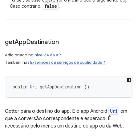
, se esse objeto for o mesmo que o argumento obj.
false
Caso contrário,
.
get
App
Destination
Adicionado no
nível 34 da API
Também nas
Extensões de serviços de publicidade 4
public 
Uri
 getAppDestination ()
Getter para o destino do app. É o app Android
Uri
em
que a conversão correspondente é esperada. É
necessário pelo menos um destino de app ou da Web.