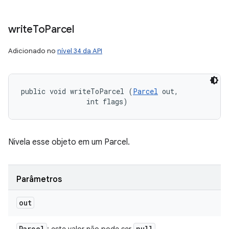
write
To
Parcel
Adicionado no
nível 34 da API
public void writeToParcel (
Parcel
 out, 

                int flags)
Nivela esse objeto em um Parcel.
Parâmetros
out
Parcel
null