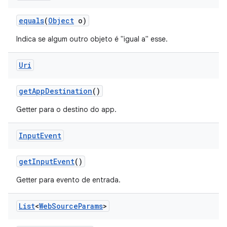
equals
(
Object
o)
Indica se algum outro objeto é "igual a" esse.
Uri
get
App
Destination
()
Getter para o destino do app.
Input
Event
get
Input
Event
()
Getter para evento de entrada.
List
<
Web
Source
Params
>