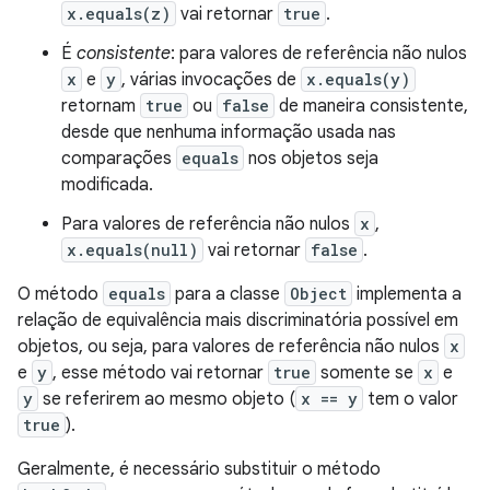
x.equals(z)
vai retornar
true
.
É
consistente
: para valores de referência não nulos
x
e
y
, várias invocações de
x.equals(y)
retornam
true
ou
false
de maneira consistente,
desde que nenhuma informação usada nas
comparações
equals
nos objetos seja
modificada.
Para valores de referência não nulos
x
,
x.equals(null)
vai retornar
false
.
O método
equals
para a classe
Object
implementa a
relação de equivalência mais discriminatória possível em
objetos, ou seja, para valores de referência não nulos
x
e
y
, esse método vai retornar
true
somente se
x
e
y
se referirem ao mesmo objeto (
x == y
tem o valor
true
).
Geralmente, é necessário substituir o método