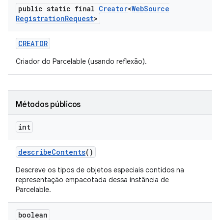
public static final
Creator
<
Web
Source
Registration
Request
>
CREATOR
Criador do Parcelable (usando reflexão).
Métodos públicos
int
describe
Contents
()
Descreve os tipos de objetos especiais contidos na
representação empacotada dessa instância de
Parcelable.
boolean