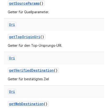
get
Source
Params
()
Getter für Quellparameter.
Uri
get
Top
Origin
Uri
()
Getter für den Top-Ursprungs-URI.
Uri
get
Verified
Destination
()
Getter für bestätigtes Ziel
Uri
get
Web
Destination
()