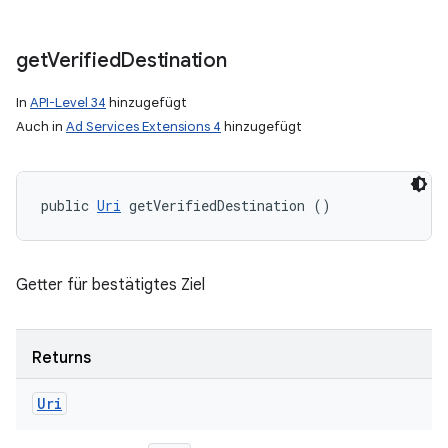
get
Verified
Destination
In
API-Level 34
hinzugefügt
Auch in
Ad Services Extensions 4
hinzugefügt
public 
Uri
 getVerifiedDestination ()
Getter für bestätigtes Ziel
Returns
Uri