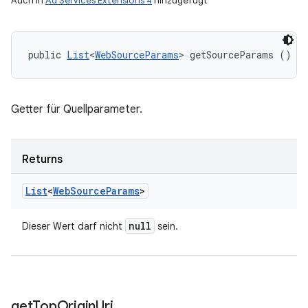
Auch in
Ad Services Extensions 4
hinzugefügt
public 
List
<
WebSourceParams
> getSourceParams ()
Getter für Quellparameter.
Returns
List
<
Web
Source
Params
>
null
Dieser Wert darf nicht
sein.
get
Top
Origin
Uri