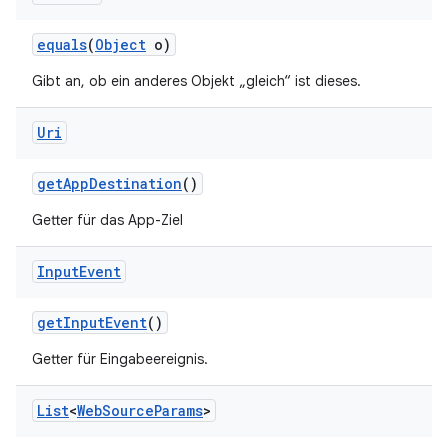
equals
(
Object
o)
Gibt an, ob ein anderes Objekt „gleich“ ist dieses.
Uri
get
App
Destination
()
Getter für das App-Ziel
Input
Event
get
Input
Event
()
Getter für Eingabeereignis.
List
<
Web
Source
Params
>