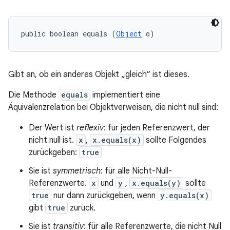
public boolean equals (
Object
 o)
Gibt an, ob ein anderes Objekt „gleich“ ist dieses.
Die Methode
equals
implementiert eine
Äquivalenzrelation bei Objektverweisen, die nicht null sind:
Der Wert ist
reflexiv
: für jeden Referenzwert, der
nicht null ist.
x
,
x.equals(x)
sollte Folgendes
zurückgeben:
true
Sie ist
symmetrisch
: für alle Nicht-Null-
Referenzwerte.
x
und
y
,
x.equals(y)
sollte
true
nur dann zurückgeben, wenn
y.equals(x)
gibt
true
zurück.
Sie ist
transitiv
: für alle Referenzwerte, die nicht Null