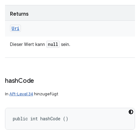
Returns
Uri
null
Dieser Wert kann
sein.
hash
Code
In
API-Level 34
hinzugefügt
public int hashCode ()