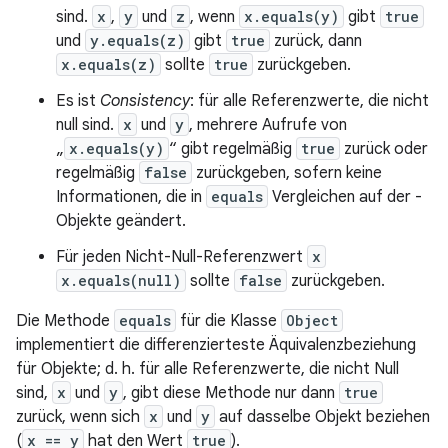
sind.
x
,
y
und
z
, wenn
x.equals(y)
gibt
true
und
y.equals(z)
gibt
true
zurück, dann
x.equals(z)
sollte
true
zurückgeben.
Es ist
Consistency
: für alle Referenzwerte, die nicht
null sind.
x
und
y
, mehrere Aufrufe von
„
x.equals(y)
“ gibt regelmäßig
true
zurück oder
regelmäßig
false
zurückgeben, sofern keine
Informationen, die in
equals
Vergleichen auf der -
Objekte geändert.
Für jeden Nicht-Null-Referenzwert
x
x.equals(null)
sollte
false
zurückgeben.
Die Methode
equals
für die Klasse
Object
implementiert die differenzierteste Äquivalenzbeziehung
für Objekte; d. h. für alle Referenzwerte, die nicht Null
sind,
x
und
y
, gibt diese Methode nur dann
true
zurück, wenn sich
x
und
y
auf dasselbe Objekt beziehen
(
x == y
hat den Wert
true
).