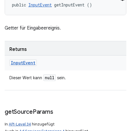
public 
InputEvent
 getInputEvent ()
Getter für Eingabeereignis.
Returns
Input
Event
null
Dieser Wert kann
sein.
get
Source
Params
In
API-Level 34
hinzugefügt