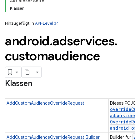
Auf dieser Seite
Klassen
Hinzugefügt in
API-Level 34
android
.
adservices
.
ation
customaudience
Klassen
AddCustomAudienceOverrideRequest
Dieses POJO st
overrideCus
adservices
.
Override
Req
android
.
os
.
Ad
AddCustomAudienceOverrideRequest.Builder
Builder für