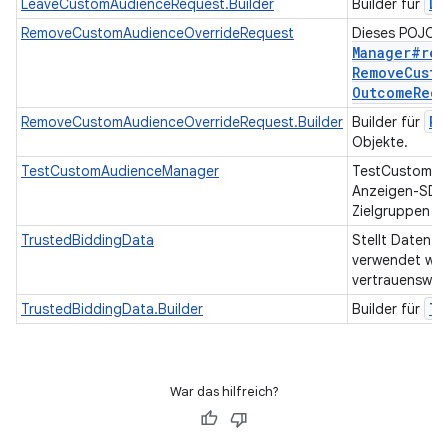
Le
LeaveCustomAudienceRequest.Builder
Builder für
RemoveCustomAudienceOverrideRequest
Dieses POJO st
Manager#
rem
Remove
Custo
Outcome
Rece
Re
RemoveCustomAudienceOverrideRequest.Builder
Builder für
Objekte.
TestCustomAudienceManager
TestCustomAud
Anzeigen-SDKs
Zielgruppen be
TrustedBiddingData
Stellt Daten d
verwendet wer
vertrauenswür
Tr
TrustedBiddingData.Builder
Builder für
War das hilfreich?