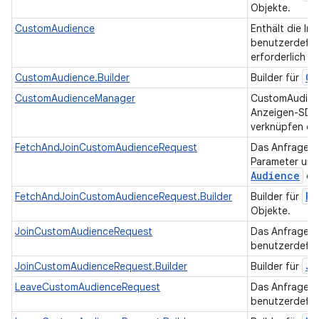
Objekte.
CustomAudience
Enthält die In
benutzerdefin
erforderlich s
Cu
CustomAudience.Builder
Builder für
CustomAudienceManager
CustomAudienc
Anzeigen-SDKs
verknüpfen od
FetchAndJoinCustomAudienceRequest
Das Anfrageobj
Parameter ums
Audience
erf
Fe
FetchAndJoinCustomAudienceRequest.Builder
Builder für
Objekte.
JoinCustomAudienceRequest
Das Anfrageob
benutzerdefin
Jo
JoinCustomAudienceRequest.Builder
Builder für
LeaveCustomAudienceRequest
Das Anfrageob
benutzerdefini