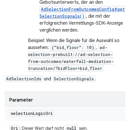
Gebotsunterwerts, der an den
AdSelectionFromOutcomesConfig#get
SelectionSignals()
, die mit der
erfolgreichen Vermittlungs-SDK-Anzeige
verglichen werden.
Beispiel: Wenn die Signale für die Auswahl so
aussehen:
{"bid_floor": 10}
,
ad-
selection-prebuilt://ad-selection-
from-outcomes/waterfall-mediation-
truncation/?bidFloor=bid_floor
AdSelectionIds
und
SelectionSignals
.
Parameter
selection
Logic
Uri
Uri
null
: Dieser Wert darf nicht
sein.