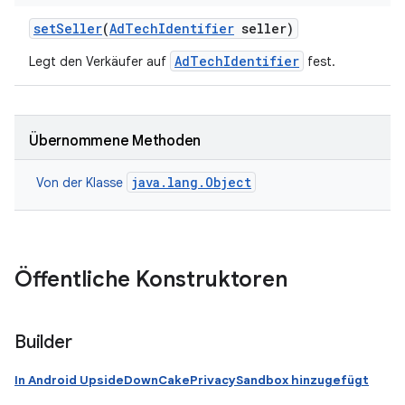
set
Seller
(
Ad
Tech
Identifier
seller)
AdTechIdentifier
Legt den Verkäufer auf
fest.
Übernommene Methoden
java.lang.Object
Von der Klasse
Öffentliche Konstruktoren
Builder
In Android UpsideDownCakePrivacySandbox hinzugefügt