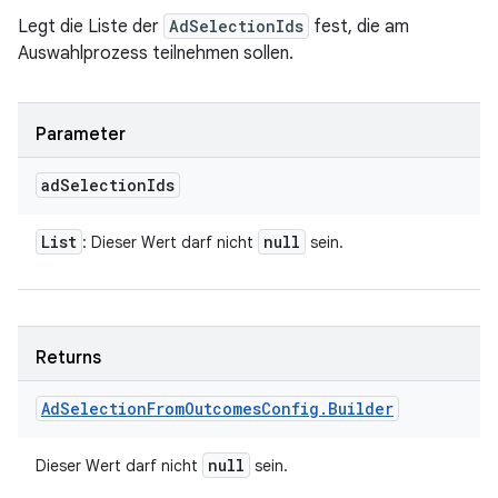
Legt die Liste der
AdSelectionIds
fest, die am
Auswahlprozess teilnehmen sollen.
Parameter
ad
Selection
Ids
List
null
: Dieser Wert darf nicht
sein.
Returns
Ad
Selection
From
Outcomes
Config
.
Builder
null
Dieser Wert darf nicht
sein.