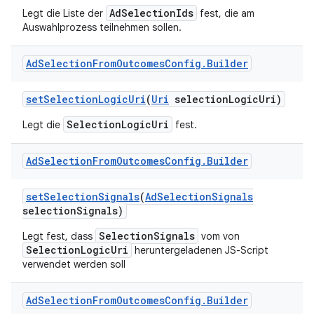
AdSelectionIds
Legt die Liste der
fest, die am
Auswahlprozess teilnehmen sollen.
Ad
Selection
From
Outcomes
Config
.
Builder
set
Selection
Logic
Uri
(
Uri
selection
Logic
Uri)
SelectionLogicUri
Legt die
fest.
Ad
Selection
From
Outcomes
Config
.
Builder
set
Selection
Signals
(
Ad
Selection
Signals
selection
Signals)
SelectionSignals
Legt fest, dass
vom von
SelectionLogicUri
heruntergeladenen JS-Script
verwendet werden soll
Ad
Selection
From
Outcomes
Config
.
Builder