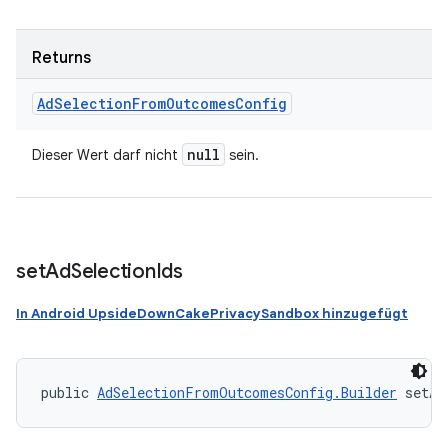
Returns
Ad
Selection
From
Outcomes
Config
null
Dieser Wert darf nicht
sein.
set
Ad
Selection
Ids
In Android UpsideDownCakePrivacySandbox hinzugefügt
public 
AdSelectionFromOutcomesConfig.Builder
 setAd