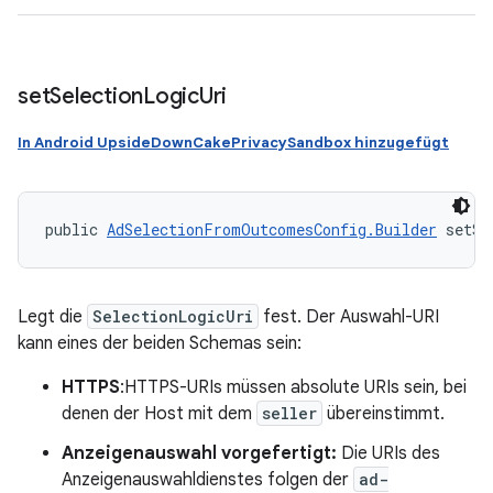
set
Selection
Logic
Uri
In Android UpsideDownCakePrivacySandbox hinzugefügt
public 
AdSelectionFromOutcomesConfig.Builder
 setSe
Legt die
SelectionLogicUri
fest. Der Auswahl-URI
kann eines der beiden Schemas sein:
HTTPS
:HTTPS-URIs müssen absolute URIs sein, bei
denen der Host mit dem
seller
übereinstimmt.
Anzeigenauswahl vorgefertigt:
Die URIs des
Anzeigenauswahldienstes folgen der
ad-