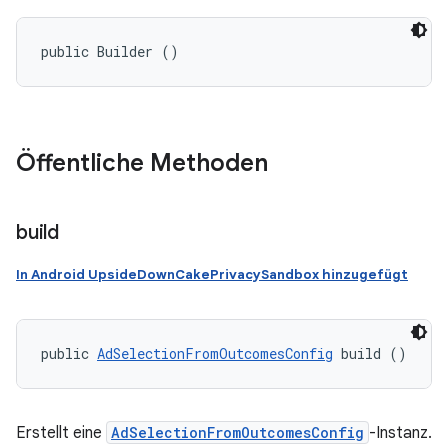
public Builder ()
Öffentliche Methoden
build
In Android UpsideDownCakePrivacySandbox hinzugefügt
public 
AdSelectionFromOutcomesConfig
 build ()
Erstellt eine
AdSelectionFromOutcomesConfig
-Instanz.