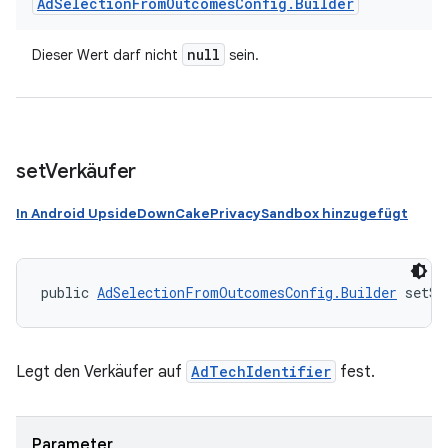
Ad
Selection
From
Outcomes
Config
.
Builder
null
Dieser Wert darf nicht
sein.
set
Verkäufer
In Android UpsideDownCakePrivacySandbox hinzugefügt
public 
AdSelectionFromOutcomesConfig.Builder
 setSe
Legt den Verkäufer auf
AdTechIdentifier
fest.
Parameter