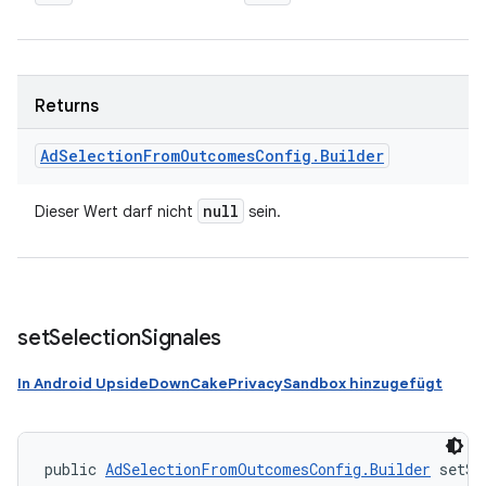
Returns
Ad
Selection
From
Outcomes
Config
.
Builder
null
Dieser Wert darf nicht
sein.
set
Selection
Signales
In Android UpsideDownCakePrivacySandbox hinzugefügt
public 
AdSelectionFromOutcomesConfig.Builder
 setSe