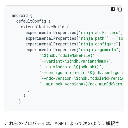
android
{
defaultConfig
{
externalNativeBuild
{
experimentalProperties
[
"ninja.abiFilters"
]
=
experimentalProperties
[
"ninja.path"
]
=
"sour
experimentalProperties
[
"ninja.configure"
]
=
experimentalProperties
[
"ninja.arguments"
]
=
"\${ndk.moduleMakeFile}"
,
"--variant=\${ndk.variantName}"
,
"--abi=Android-\${ndk.abi}"
,
"--configuration-dir=\${ndk.configurat
"--ndk-version=\${ndk.moduleNdkVersion
"--min-sdk-version=\${ndk.minSdkVersio
]
}
}
これらのプロパティは、AGP によって次のように解釈さ