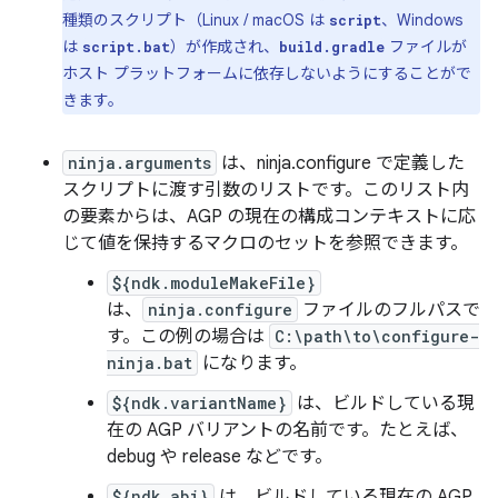
種類のスクリプト（Linux / macOS は
、Windows
script
は
）が作成され、
ファイルが
script.bat
build.gradle
ホスト プラットフォームに依存しないようにすることがで
きます。
ninja.arguments
は、ninja.configure で定義した
スクリプトに渡す引数のリストです。このリスト内
の要素からは、AGP の現在の構成コンテキストに応
じて値を保持するマクロのセットを参照できます。
${ndk.moduleMakeFile}
は、
ninja.configure
ファイルのフルパスで
す。この例の場合は
C:\path\to\configure-
ninja.bat
になります。
${ndk.variantName}
は、ビルドしている現
在の AGP バリアントの名前です。たとえば、
debug や release などです。
${ndk.abi}
は、ビルドしている現在の AGP