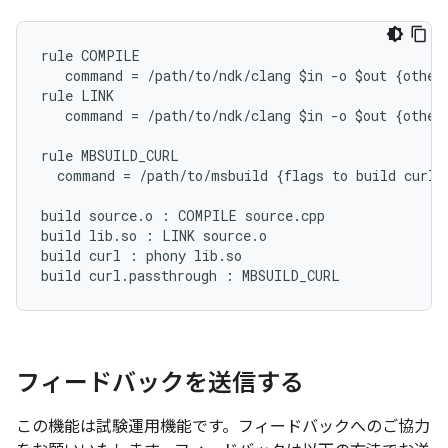
rule COMPILE

   command = /path/to/ndk/clang $in -o $out {other 
rule LINK

   command = /path/to/ndk/clang $in -o $out {other 
rule MBSUILD_CURL

  command = /path/to/msbuild {flags to build curl w
build source.o : COMPILE source.cpp

build lib.so : LINK source.o

build curl : phony lib.so

フィードバックを送信する
この機能は試験運用機能です。フィードバックへのご協力