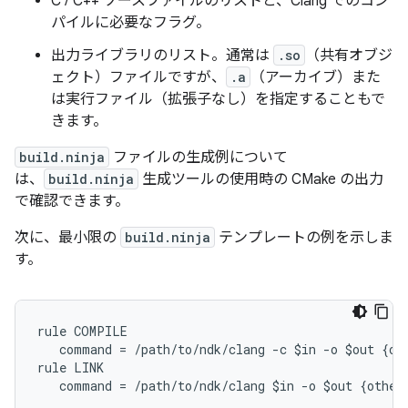
C / C++ ソースファイルのリストと、Clang でのコン
パイルに必要なフラグ。
出力ライブラリのリスト。通常は
.so
（共有オブジ
ェクト）ファイルですが、
.a
（アーカイブ）また
は実行ファイル（拡張子なし）を指定することもで
きます。
build.ninja
ファイルの生成例について
は、
build.ninja
生成ツールの使用時の CMake の出力
で確認できます。
次に、最小限の
build.ninja
テンプレートの例を示しま
す。
rule COMPILE

   command = /path/to/ndk/clang -c $in -o $out {oth
rule LINK

   command = /path/to/ndk/clang $in -o $out {other 