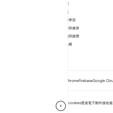
深入瞭解 ANDROID
探索
Android
遊戲
企業專用 Android
機器學習
安全性
健康與健身
原始碼
相機與媒體
新聞
隱私權
網誌
5G
Podcast
Android
Chrome
Firebase
Google Clou
隱私權
授權
品牌宣傳指南
Manage cookies
透過電子郵件接收最