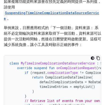
如果複雜功能資料來源會在預先定義的時間提供一系列值，
請使用
SuspendingTimelineComplicationDataSourceServic
e
。
舉例來說，日曆應用程式的「下一個活動」資料來源： 系
統不必定期輪詢資料來源來取得下一個活動，資料來源可以
提供一次活動時間軸，然後在日曆變更時啟動更新。這樣可
減少系統負擔，讓小工具及時顯示正確的事件：
class
MyTimelineComplicationDataSourceService
:
Su
override
suspend
fun
onComplicationRequest
(
req
if
(
request
.
complicationType
!=
Complicati
return
ComplicationDataTimeline
(
defaultComplicationData
=
NoDataCo
timelineEntries
=
emptyList
()
)
}
// Retrieve list of events from your own d