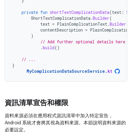
}
private
fun
shortTextComplicationData
(
text
:
St
ShortTextComplicationData
.
Builder
(
text
=
PlainComplicationText
.
Builder
(
t
contentDescription
=
PlainComplication
)
// Add further optional details here s
.
build
()
// ...
}
MyComplicationDataSourceService
.
kt
資訊清單宣告和權限
資料來源必須在應用程式資訊清單中加入特定宣告，
Android 系統才會將其視為資料來源。本節說明資料來源的
必要設定。