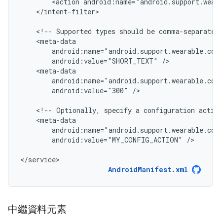
<action
android:name="android.support.wear
</intent-filter>

<!--
Supported
types
should
be
comma-separated
android:value="SHORT_TEXT"
android:value="300"
/>

<!--
Optionally,
specify
a
configuration
activ
android:value="MY_CONFIG_ACTION"
/>

</service>
AndroidManifest.xml
中繼資料元素