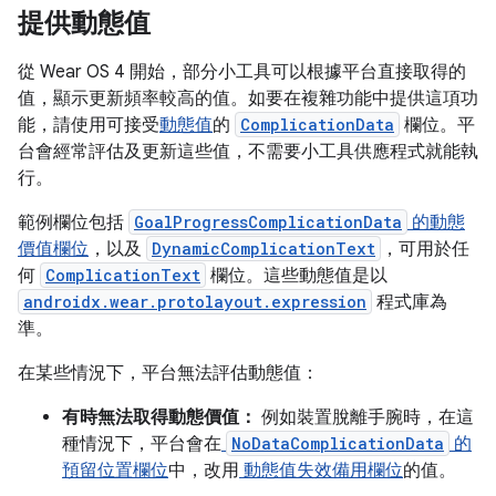
提供動態值
從 Wear OS 4 開始，部分小工具可以根據平台直接取得的
值，顯示更新頻率較高的值。如要在複雜功能中提供這項功
能，請使用可接受
動態值
的
ComplicationData
欄位。平
台會經常評估及更新這些值，不需要小工具供應程式就能執
行。
範例欄位包括
GoalProgressComplicationData
的動態
價值欄位
，以及
DynamicComplicationText
，可用於任
何
ComplicationText
欄位。這些動態值是以
androidx.wear.protolayout.expression
程式庫為
準。
在某些情況下，平台無法評估動態值：
有時無法取得動態價值：
例如裝置脫離手腕時，在這
種情況下，平台會在
NoDataComplicationData
的
預留位置欄位
中，改用
動態值失效備用欄位
的值。