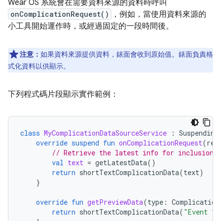
Wear OS 系統會在需要資料來源的資料時呼叫
onComplicationRequest()
，例如，當使用資料來源的
小工具開始運作時，或經過固定的一段時間後。
注意：
如果資料來源提供資料，錶面會收到原始值。錶面負責格
式化資料以供顯示。
下列程式碼片段顯示實作範例：
class
MyComplicationDataSourceService
:
Suspending
override
suspend
fun
onComplicationRequest
(
req
// Retrieve the latest info for inclusion 
val
text
=
getLatestData
()
return
shortTextComplicationData
(
text
)
}
override
fun
getPreviewData
(
type
:
Complication
return
shortTextComplicationData
(
"Event 1"