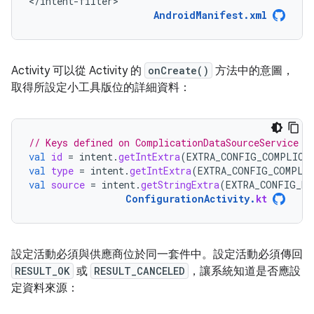
</intent-filter>
AndroidManifest.xml
Activity 可以從 Activity 的
onCreate()
方法中的意圖，
取得所設定小工具版位的詳細資料：
// Keys defined on ComplicationDataSourceService
val
id
=
intent
.
getIntExtra
(
EXTRA_CONFIG_COMPLICA
val
type
=
intent
.
getIntExtra
(
EXTRA_CONFIG_COMPLI
val
source
=
intent
.
getStringExtra
(
EXTRA_CONFIG_DA
ConfigurationActivity
.
kt
設定活動必須與供應商位於同一套件中。設定活動必須傳回
RESULT_OK
或
RESULT_CANCELED
，讓系統知道是否應設
定資料來源：