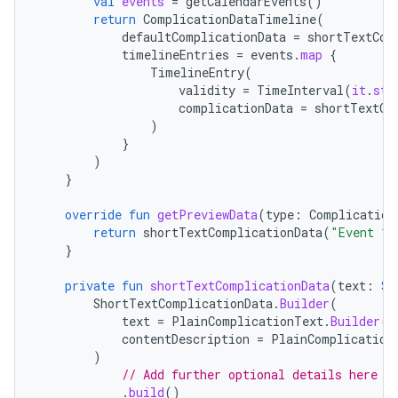
val
events
=
getCalendarEvents
()
return
ComplicationDataTimeline
(
defaultComplicationData
=
shortTextCom
timelineEntries
=
events
.
map
{
TimelineEntry
(
validity
=
TimeInterval
(
it
.
sta
complicationData
=
shortTextCo
)
}
)
}
override
fun
getPreviewData
(
type
:
Complication
return
shortTextComplicationData
(
"Event 1"
}
private
fun
shortTextComplicationData
(
text
:
St
ShortTextComplicationData
.
Builder
(
text
=
PlainComplicationText
.
Builder
(
t
contentDescription
=
PlainComplication
)
// Add further optional details here s
.
build
()