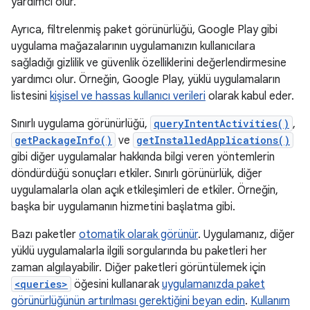
yardımcı olur.
Ayrıca, filtrelenmiş paket görünürlüğü, Google Play gibi
uygulama mağazalarının uygulamanızın kullanıcılara
sağladığı gizlilik ve güvenlik özelliklerini değerlendirmesine
yardımcı olur. Örneğin, Google Play, yüklü uygulamaların
listesini
kişisel ve hassas kullanıcı verileri
olarak kabul eder.
Sınırlı uygulama görünürlüğü,
queryIntentActivities()
,
getPackageInfo()
ve
getInstalledApplications()
gibi diğer uygulamalar hakkında bilgi veren yöntemlerin
döndürdüğü sonuçları etkiler. Sınırlı görünürlük, diğer
uygulamalarla olan açık etkileşimleri de etkiler. Örneğin,
başka bir uygulamanın hizmetini başlatma gibi.
Bazı paketler
otomatik olarak görünür
. Uygulamanız, diğer
yüklü uygulamalarla ilgili sorgularında bu paketleri her
zaman algılayabilir. Diğer paketleri görüntülemek için
<queries>
öğesini kullanarak
uygulamanızda paket
görünürlüğünün artırılması gerektiğini beyan edin
.
Kullanım