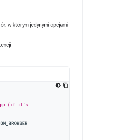
ór, w którym jedynymi opcjami
encji
app (if it's
NON_BROWSER