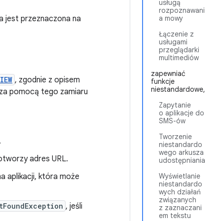
usługą
rozpoznawani
ra jest przeznaczona na
a mowy
Łączenie z
usługami
przeglądarki
multimediów
zapewniać
IEW
, zgodnie z opisem
funkcje
niestandardowe,
za pomocą tego zamiaru
Zapytanie
o aplikacje do
SMS-ów
Tworzenie
.
niestandardo
wego arkusza
 otworzy adres URL.
udostępniania
a aplikacji, która może
Wyświetlanie
niestandardo
wych działań
związanych
tFoundException
, jeśli
z zaznaczani
em tekstu