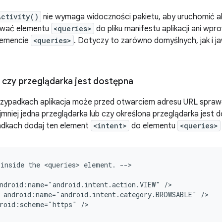
Activity()
nie wymaga widoczności pakietu, aby uruchomić akt
awać elementu
<queries>
do pliku manifestu aplikacji ani w
elemencie
<queries>
. Dotyczy to zarówno domyślnych, jak i ja
czy przeglądarka jest dostępna
zypadkach aplikacja może przed otwarciem adresu URL sprawdz
mniej jedna przeglądarka lub czy określona przeglądarka jest 
adkach dodaj ten element
<intent>
do elementu
<queries>
inside
the
<queries>
element.
-->

ndroid:name="android.intent.action.VIEW"
android:name="android.intent.category.BROWSABLE"
roid:scheme="https"
/>
