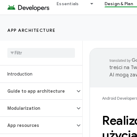
Essentials
Design & Plan
APP ARCHITECTURE
treści na T
Introduction
AI mogą zaw
Guide to app architecture
Android Developer
Modularization
Reali
App resources
użyci