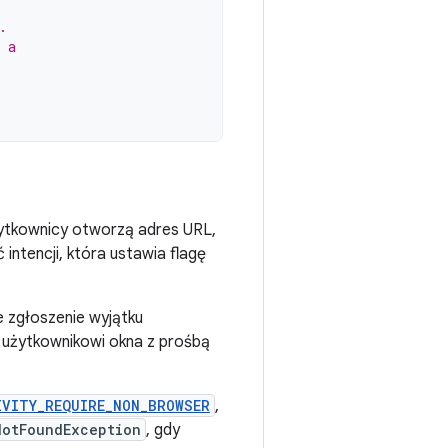
.
 a
żytkownicy otworzą adres URL,
intencji, która ustawia flagę
 zgłoszenie wyjątku
użytkownikowi okna z prośbą
IVITY_REQUIRE_NON_BROWSER
,
NotFoundException
, gdy