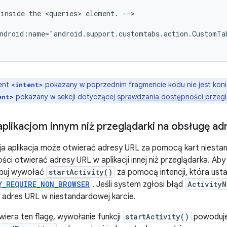
inside
the
<queries>
element.
-->

ndroid:name="android.support.customtabs.action.CustomTa
ent
pokazany w poprzednim fragmencie kodu nie jest koniec
<intent>
pokazany w sekcji dotyczącej
sprawdzania dostępności przegl
ent>
aplikacjom innym niż przeglądarki na obsługę a
oja aplikacja może otwierać adresy URL za pomocą kart niest
ści otwierać adresy URL w aplikacji innej niż przeglądarka. Aby
róbuj wywołać
startActivity()
za pomocą intencji, która ustaw
Y_REQUIRE_NON_BROWSER
. Jeśli system zgłosi błąd
ActivityN
adres URL w niestandardowej karcie.
awiera ten flagę, wywołanie funkcji
startActivity()
powoduje