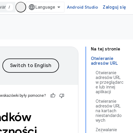
/
Android Studio
Zaloguj się
Na tej stronie
Otwieranie
adresów URL
Otwieranie
adresów URL
w przeglądarc
e lub innej
aplikacji
 wskazówki były pomocne?
Otwieranie
adresów URL
na kartach
padków
niestandardo
wych
czności
Zezwalanie