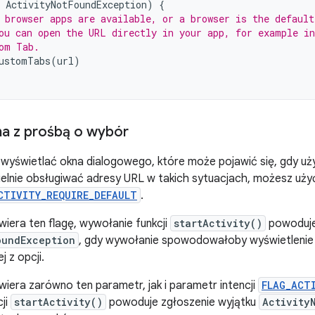
ActivityNotFoundException
)
{
 browser apps are available, or a browser is the default
ou can open the URL directly in your app, for example in
om Tab.
ustomTabs
(
url
)
na z prośbą o wybór
z wyświetlać okna dialogowego, które może pojawić się, gdy u
ielnie obsługiwać adresy URL w takich sytuacjach, możesz użyć 
CTIVITY_REQUIRE_DEFAULT
.
awiera ten flagę, wywołanie funkcji
startActivity()
powoduje
oundException
, gdy wywołanie spowodowałoby wyświetlenie 
j z opcji.
awiera zarówno ten parametr, jak i parametr intencji
FLAG_ACT
ji
startActivity()
powoduje zgłoszenie wyjątku
Activity