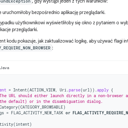
oundException
, gdy wystąpi jeden z tych warunków:
 uruchomiłoby bezpośrednio aplikację przeglądarki.
ypadku użytkownikowi wyświetliłoby się okno z pytaniem o wyb
ikacje przeglądarki.
t kodu pokazuje, jak zaktualizować logikę, aby używać flagi int
Y_REQUIRE_NON_BROWSER
:
Java
ent
=
Intent
(
ACTION_VIEW
,
Uri
.
parse
(
url
)).
apply
{
The URL should either launch directly in a non-browser 
the default) or in the disambiguation dialog.
Category
(
CATEGORY_BROWSABLE
)
gs
=
FLAG_ACTIVITY_NEW_TASK
or
FLAG_ACTIVITY_REQUIRE_
tivity
(
intent
)