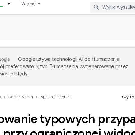
Więcej
Google używa technologii AI do tłumaczenia
wój preferowany język. Tłumaczenia wygenerowane przez
ierać błędy.
s
Design & Plan
App architecture
Czy te
zowanie typowych przy
a przy ograniczonej wido