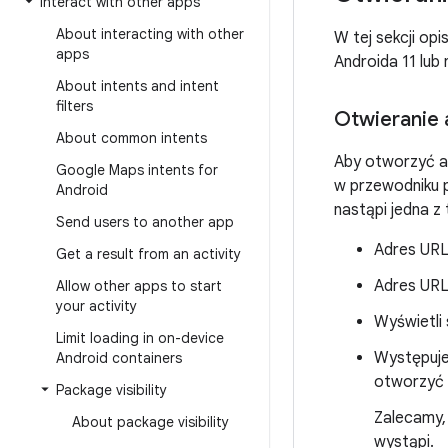
Interact with other apps
About interacting with other
W tej sekcji op
apps
Androida 11 lub
About intents and intent
filters
Otwieranie 
About common intents
Aby otworzyć adr
Google Maps intents for
w przewodniku
Android
nastąpi jedna z 
Send users to another app
Adres URL 
Get a result from an activity
Adres URL 
Allow other apps to start
your activity
Wyświetli 
Limit loading in on-device
Występuj
Android containers
otworzyć 
Package visibility
Zalecamy,
About package visibility
wystąpi.