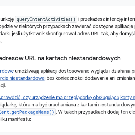
funkcję
queryIntentActivities()
i przekażesz intencję inte
będzie w niektórych przypadkach zawierać dostępne aplikacje p
ądarki, jeśli użytkownik skonfigurował adres URL tak, aby domyślni
.
adresów URL na kartach niestandardowych
ardowe
umożliwiają aplikacji dostosowanie wyglądu i działania 
rcie niestandardowej
bez konieczności dodawania ani zmienia
cji.
sprawdzić, czy urządzenie ma przeglądarkę obsługującą karty
glądarkę, która ma być uruchamiana z kartami niestandardowy
ient.getPackageName()
. W takich przypadkach dodaj ten e
liku manifestu: