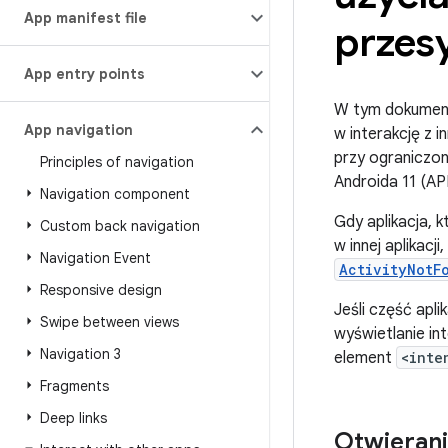
App manifest file
przes
App entry points
W tym dokumenc
App navigation
w interakcję z i
przy ograniczon
Principles of navigation
Androida 11 (AP
Navigation component
Gdy aplikacja, 
Custom back navigation
w innej aplikacj
Navigation Event
ActivityNotF
Responsive design
Jeśli część apli
Swipe between views
wyświetlanie in
Navigation 3
element
<inte
Fragments
Deep links
Otwieran