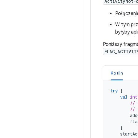
ActivityNotF
Połączenie
W tym prz
byłyby apl
Poniższy fragmen
FLAG_ACTIVIT
Kotlin
try
{
val
int
// 
// 
add
fla
}
startAc