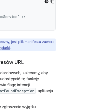
bsService"
/>

zny, jeśli plik manifestu zawiera
ądarki
.
dresów URL
andardowych, zalecamy, aby
 udostępnić tę funkcję
ia flagę intencji
otFoundException
, aplikacja
 zgłoszenie wyjątku