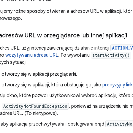
isujemy różne sposoby otwierania adresów URL w aplikacji, któ
 nowszego.
adresów URL w przeglądarce lub innej aplikacji
es URL, użyj intencji zawierającej działanie intencji
ACTION_V
 po
wczytywaniu adresu URL
. Po wywołaniu
startActivity()
tych sytuacji:
otworzy się w aplikacji przeglądarki.
otworzy się w aplikacji, która obsługuje go jako
precyzyjny link
się okno, które pozwoli użytkownikowi wybrać aplikację, która
e
ActivityNotFoundException
, ponieważ na urządzeniu nie m
adres URL. (To nietypowe).
 aby aplikacja przechwytywała i obsługiwała błąd
ActivityNo