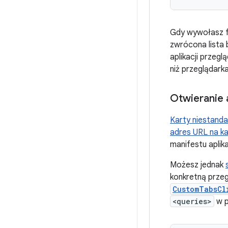
Gdy wywołasz 
zwrócona lista 
aplikacji przegl
niż przeglądarka
Otwieranie 
Karty niestand
adres URL na ka
manifestu aplika
Możesz jednak
konkretną prze
CustomTabsCl
<queries>
w p