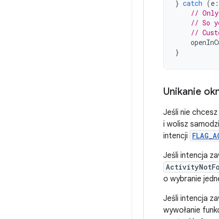
}
catch
(
e
:
// Only
// So y
// Cust
openInC
}
Unikanie ok
Jeśli nie chces
i wolisz samodz
intencji
FLAG_A
Jeśli intencja z
ActivityNotF
o wybranie jedne
Jeśli intencja z
wywołanie funkc