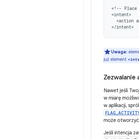
<!--
Place
<action
a
</intent>
Uwaga:
elem
już element
<int
Zezwalanie 
Nawet jeśli Tw
w miarę możliwo
w aplikacji, sp
FLAG_ACTIVIT
może otworzyć 
Jeśli intencja z