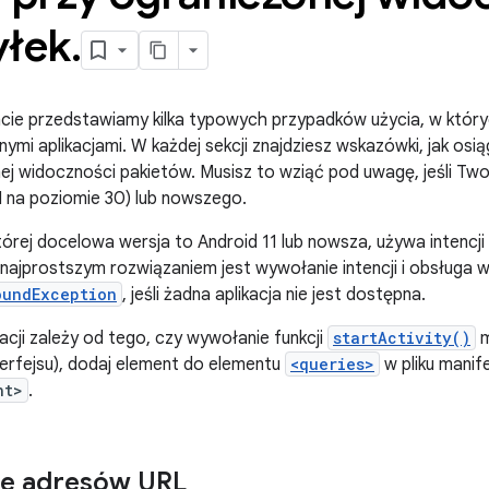
yłek
.
ie przedstawiamy kilka typowych przypadków użycia, w któryc
nnymi aplikacjami. W każdej sekcji znajdziesz wskazówki, jak osi
ej widoczności pakietów. Musisz to wziąć pod uwagę, jeśli Twoj
I na poziomie 30) lub nowszego.
której docelowa wersja to Android 11 lub nowsza, używa intencj
i, najprostszym rozwiązaniem jest wywołanie intencji i obsługa 
oundException
, jeśli żadna aplikacja nie jest dostępna.
kacji zależy od tego, czy wywołanie funkcji
startActivity()
m
terfejsu), dodaj element do elementu
<queries>
w pliku manife
nt>
.
ie adresów URL