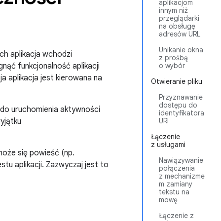
aplikacjom
innym niż
przeglądarki
na obsługę
adresów URL
Unikanie okna
h aplikacja wchodzi
z prośbą
ągnąć funkcjonalność aplikacji
o wybór
a aplikacja jest kierowana na
Otwieranie pliku
Przyznawanie
dostępu do
i do uruchomienia aktywności
identyfikatora
wyjątku
URI
Łączenie
z usługami
oże się powieść (np.
Nawiązywanie
stu aplikacji. Zazwyczaj jest to
połączenia
z mechanizme
m zamiany
tekstu na
mowę
Łączenie z