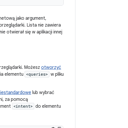
rnetową jako argument,
rzeglądarki. Lista nie zawiera
e otwierał się w aplikacji innej
przeglądarki. Możesz
otworzyć
nia elementu
<queries>
w pliku
 niestandardowe
lub wybrać
mi, za pomocą
lement
<intent>
do elementu