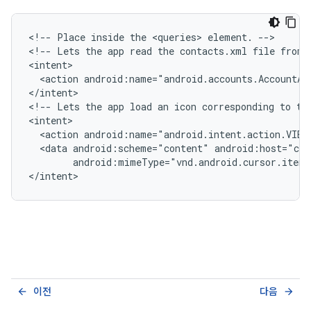
<!--
Place
inside
the
<queries>
element.
-->

<!--
Lets
the
app
read
the
contacts.xml
file
from
<action
android:name="android.accounts.AccountAu
</intent>

<!--
Lets
the
app
load
an
icon
corresponding
to
th
<action
android:name="android.intent.action.VIEW
<data
android:scheme="content"
android:mimeType="vnd.android.cursor.item
</intent>
이전
다음
arrow_back
arrow_forward