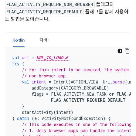
FLAG_ACTIVITY_REQUIRE_NON_BROWSER
플래그와
FLAG_ACTIVITY_REQUIRE_DEFAULT
플래그를 함께 사용하
는 방법을 보여줍니다.
Kotlin
자바
val
url
=
URL_TO_LOAD
try
{
// For this intent to be invoked, the system m
// non-browser app.
val
intent
=
Intent
(
ACTION_VIEW
,
Uri
.
parse
(
url
addCategory
(
CATEGORY_BROWSABLE
)
flags
=
FLAG_ACTIVITY_NEW_TASK
or
FLAG_AC
FLAG_ACTIVITY_REQUIRE_DEFAULT
}
startActivity
(
intent
)
}
catch
(
e
:
ActivityNotFoundException
)
{
// This code executes in one of the following 
// 1. Only browser apps can handle the intent.