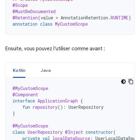
@Scope
@MustBeDocumented
@Retention
(
value
=
AnnotationRetention
.
RUNTIME
)
annotation
class
MyCustomScope
Ensuite, vous pouvez l'utiliser comme avant :
Kotlin
Java
@MyCustomScope
@Component
interface
ApplicationGraph
{
fun
repository
():
UserRepository
}
@MyCustomScope
class
UserRepository
@Inject
constructor
(
private
val
localDataSource
:
UserLocalDataSour