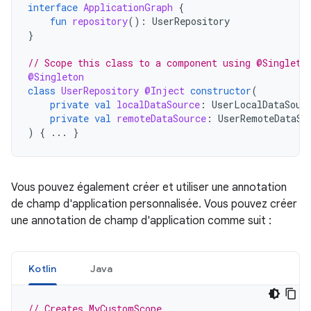
interface
ApplicationGraph
{
fun
repository
():
UserRepository
}
// Scope this class to a component using @Singleto
@Singleton
class
UserRepository
@Inject
constructor
(
private
val
localDataSource
:
UserLocalDataSour
private
val
remoteDataSource
:
UserRemoteDataSo
)
{
...
}
Vous pouvez également créer et utiliser une annotation
de champ d'application personnalisée. Vous pouvez créer
une annotation de champ d'application comme suit :
Kotlin
Java
// Creates MyCustomScope