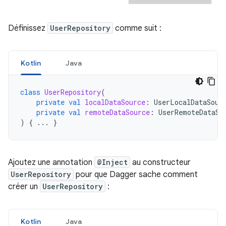
Définissez
UserRepository
comme suit :
Kotlin
Java
class
UserRepository
(
private
val
localDataSource
:
UserLocalDataSour
private
val
remoteDataSource
:
UserRemoteDataSo
)
{
...
}
Ajoutez une annotation
@Inject
au constructeur
UserRepository
pour que Dagger sache comment
créer un
UserRepository
:
Kotlin
Java