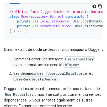
// @Inject lets Dagger know how to create instance
class
UserRepository
@Inject
constructor
(
private
val
localDataSource
:
UserLocalDataSour
private
val
remoteDataSource
:
UserRemoteDataSo
)
{
...
}
Dans l'extrait de code ci-dessus, vous indiquez à Dagger :
Comment créer une instance
UserRepository
avec le constructeur annoté
@Inject
.
Ses dépendances :
UserLocalDataSource
et
UserRemoteDataSource
.
Dagger sait maintenant comment créer une instance de
UserRepository
, mais il ne sait pas comment créer ses
dépendances. Si vous annotez également les autres
classes, Dagger sait comment les créer :