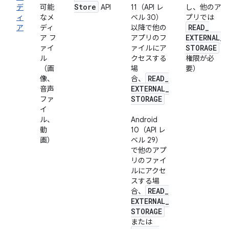
Store
デ
可能
API
11（API レ
し、他のア
ィ
なメ
ベル 30）
プリでは
READ
_
ア
ディ
以降で他の
EXTERNAL
_
ア フ
アプリのフ
STORAGE
ァイ
ァイルにア
ル
クセスする
権限が必
（画
場
要）
READ
_
像、
合、
EXTERNAL
_
音声
STORAGE
ファ
イ
ル、
Android
動
10（API レ
画）
ベル 29）
で他のアプ
リのファイ
ルにアクセ
スする場
READ
_
合、
EXTERNAL
_
STORAGE
または