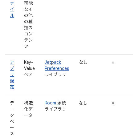
ァ
可能
イ
なそ
ル
の他
の種
類の
コン
テン
ツ
ア
Key-
Jetpack
なし
×
プ
Value
Preferences
リ
ペア
ライブラリ
設
定
デ
構造
Room
永続
なし
×
ー
化デ
ライブラリ
タ
ータ
ベ
ー
ス