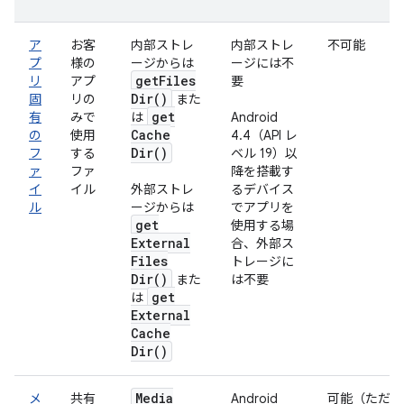
ア
お客
内部ストレ
内部ストレ
不可能
プ
様の
ージからは
ージには不
get
Files
リ
アプ
要
Dir(
)
固
リの
また
get
有
みで
は
Android
Cache
の
使用
4.4（API レ
Dir(
)
フ
する
ベル 19）以
ァ
ファ
降を搭載す
イ
イル
外部ストレ
るデバイス
ル
ージからは
でアプリを
get
使用する場
External
合、外部ス
Files
トレージに
Dir(
)
また
は不要
get
は
External
Cache
Dir(
)
Media
メ
共有
Android
可能（ただ