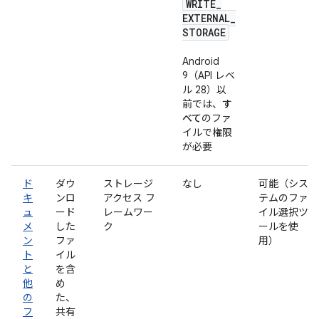
WRITE
_
EXTERNAL
_
STORAGE
Android
9（API レベ
ル 28）以
前では、
す
べて
のファ
イルで権限
が必要
ド
ダウ
ストレージ
なし
可能（シス
キ
ンロ
アクセス フ
テムのファ
ュ
ード
レームワー
イル選択ツ
メ
した
ク
ールを使
ン
ファ
用）
ト
イル
と
を含
他
め
の
た、
フ
共有