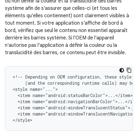
ou non définir la couleur et la translucidité des barres
système afin de s'assurer que celles-ci (et tous les
éléments qu'elles contiennent) sont clairement visibles à
tout moment. Si votre application s'affiche de bord à
bord, vérifiez que seul le contenu non essentiel apparaît
derrière les barres système. Si l'OEM de l'appareil
n'autorise pas l'application à définir la couleur ou la
translucidité des barres, ce contenu peut être invisible.
<!--
Depending
on
OEM
configuration,
these
style
(and
the
corresponding
runtime
calls)
may
be
<style
<item
<item
<item
<item
name="android:windowTranslucentNavigation">