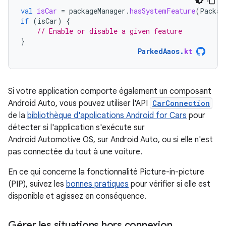
val
isCar
=
packageManager
.
hasSystemFeature
(
Packag
if
(
isCar
)
{
// Enable or disable a given feature
}
ParkedAaos
.
kt
Si votre application comporte également un composant
Android Auto, vous pouvez utiliser l'API
CarConnection
de la
bibliothèque d'applications Android for Cars
pour
détecter si l'application s'exécute sur
Android Automotive OS, sur Android Auto, ou si elle n'est
pas connectée du tout à une voiture.
En ce qui concerne la fonctionnalité Picture-in-picture
(PIP), suivez les
bonnes pratiques
pour vérifier si elle est
disponible et agissez en conséquence.
Gérer les situations hors connexion