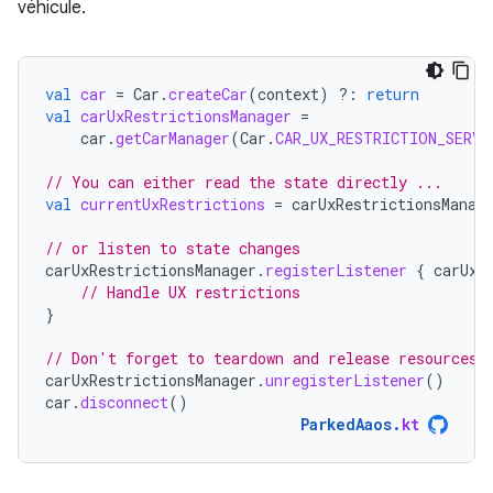
véhicule.
val
car
=
Car
.
createCar
(
context
)
?:
return
val
carUxRestrictionsManager
=
car
.
getCarManager
(
Car
.
CAR_UX_RESTRICTION_SERVI
// You can either read the state directly ...
val
currentUxRestrictions
=
carUxRestrictionsManag
// or listen to state changes
carUxRestrictionsManager
.
registerListener
{
carUxR
// Handle UX restrictions
}
// Don't forget to teardown and release resources 
carUxRestrictionsManager
.
unregisterListener
()
car
.
disconnect
()
ParkedAaos
.
kt