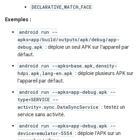
DECLARATIVE_WATCH_FACE
Exemples :
android run --
apks=app/build/outputs/apk/debug/app-
debug.apk
: déploie un seul APK sur l'appareil par
défaut.
android run --apks=base.apk,density-
hdpi.apk,lang-en.apk
: déploie plusieurs APK sur
l'appareil par défaut.
android run --apks=app-debug.apk --
type=SERVICE --
activity=.sync.DataSyncService
: testez un
service sans activité.
android run --apks=app-debug.apk --
device=emulator-5554
: déploie l'APK sur un