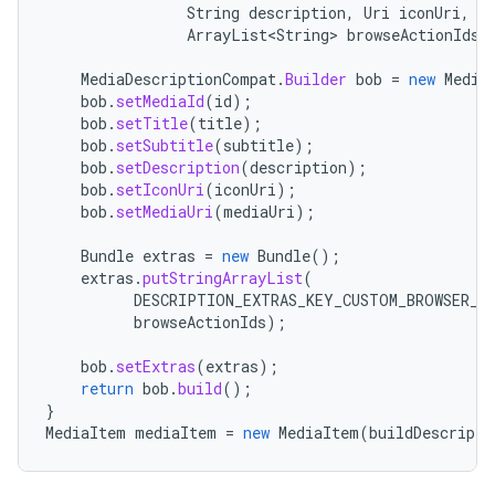
String
description
,
Uri
iconUri
,
U
ArrayList<String>
browseActionIds
)
MediaDescriptionCompat
.
Builder
bob
=
new
Media
bob
.
setMediaId
(
id
);
bob
.
setTitle
(
title
);
bob
.
setSubtitle
(
subtitle
);
bob
.
setDescription
(
description
);
bob
.
setIconUri
(
iconUri
);
bob
.
setMediaUri
(
mediaUri
);
Bundle
extras
=
new
Bundle
();
extras
.
putStringArrayList
(
DESCRIPTION_EXTRAS_KEY_CUSTOM_BROWSER_A
browseActionIds
);
bob
.
setExtras
(
extras
);
return
bob
.
build
();
}
MediaItem
mediaItem
=
new
MediaItem
(
buildDescripti