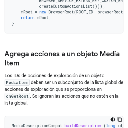
BROWSER_SERVICE_EXTRAS_KEY_CUSTOM_BRO
createCustomActionsList
()));
mRoot
=
new
BrowserRoot
(
ROOT_ID
,
browserRootEx
return
mRoot
;
}
Agrega acciones a un objeto Media
Item
Los IDs de acciones de exploración de un objeto
MediaItem
deben ser un subconjunto de la lista global de
acciones de exploración que se proporciona en
onGetRoot
. Se ignoran las acciones que no estén en la
lista global.
MediaDescriptionCompat
buildDescription
(
long
id
,