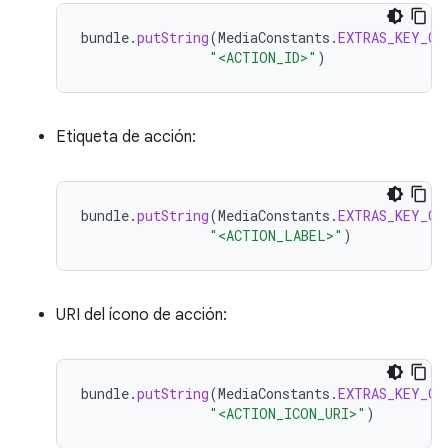
bundle
.
putString
(
MediaConstants
.
EXTRAS_KEY_CU
"<ACTION_ID>"
)
Etiqueta de acción:
bundle
.
putString
(
MediaConstants
.
EXTRAS_KEY_CU
"<ACTION_LABEL>"
)
URI del ícono de acción:
bundle
.
putString
(
MediaConstants
.
EXTRAS_KEY_CU
"<ACTION_ICON_URI>"
)