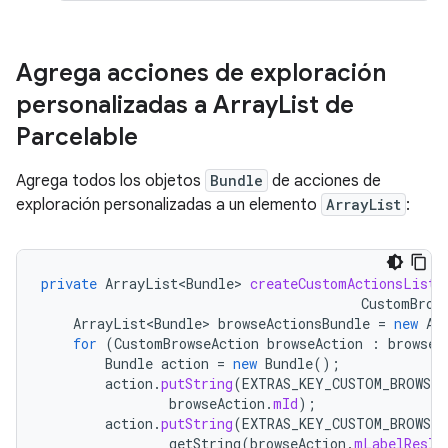
Agrega acciones de exploración
personalizadas a Array
List de
Parcelable
Agrega todos los objetos
Bundle
de acciones de
exploración personalizadas a un elemento
ArrayList
:
private
ArrayList<Bundle>
createCustomActionsList
(
CustomBrow
ArrayList<Bundle>
browseActionsBundle
=
new
Ar
for
(
CustomBrowseAction
browseAction
:
browseA
Bundle
action
=
new
Bundle
();
action
.
putString
(
EXTRAS_KEY_CUSTOM_BROWSER
browseAction
.
mId
);
action
.
putString
(
EXTRAS_KEY_CUSTOM_BROWSER
getString
(
browseAction
.
mLabelResId