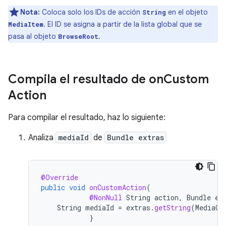
Nota:
Coloca solo los IDs de acción
en el objeto
String
. El ID se asigna a partir de la lista global que se
MediaItem
pasa al objeto
.
BrowseRoot
Compila el resultado de on
Custom
Action
Para compilar el resultado, haz lo siguiente:
Analiza
mediaId
de
Bundle extras
@Override
public
void
onCustomAction
(
@NonNull
String
action
,
Bundle
ex
String
mediaId
=
extras
.
getString
(
MediaCo
}