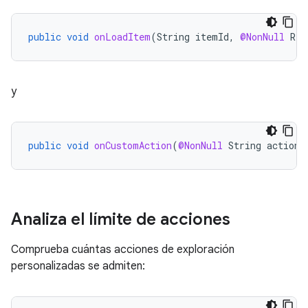
public
void
onLoadItem
(
String
itemId
,
@NonNull
Res
y
public
void
onCustomAction
(
@NonNull
String
action
,
Analiza el límite de acciones
Comprueba cuántas acciones de exploración
personalizadas se admiten: