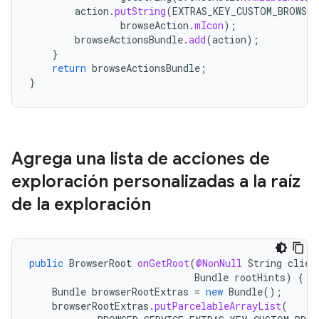
action
.
putString
(
EXTRAS_KEY_CUSTOM_BROWSER
browseAction
.
mIcon
);
browseActionsBundle
.
add
(
action
);
}
return
browseActionsBundle
;
}
Agrega una lista de acciones de
exploración personalizadas a la raíz
de la exploración
public
BrowserRoot
onGetRoot
(
@NonNull
String
clien
Bundle
rootHints
)
{
Bundle
browserRootExtras
=
new
Bundle
();
browserRootExtras
.
putParcelableArrayList
(