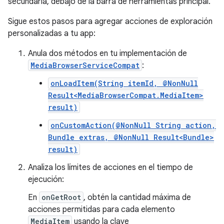
secundaria, debajo de la barra de herramientas principal.
Sigue estos pasos para agregar acciones de exploración
personalizadas a tu app:
Anula dos métodos en tu implementación de
MediaBrowserServiceCompat
:
onLoadItem(String itemId, @NonNull
Result<MediaBrowserCompat.MediaItem>
result)
onCustomAction(@NonNull String action,
Bundle extras, @NonNull Result<Bundle>
result)
Analiza los límites de acciones en el tiempo de
ejecución:
En
onGetRoot
, obtén la cantidad máxima de
acciones permitidas para cada elemento
MediaItem
usando la clave