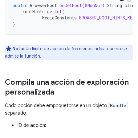
public
BrowserRoot
onGetRoot
(
@NonNull
String
clien
rootHints
.
getInt
(
MediaConstants
.
BROWSER_ROOT_HINTS_KEY_
}
Nota:
Un límite de acción de
o menos indica que no se
0
admite la función.
Compila una acción de exploración
personalizada
Cada acción debe empaquetarse en un objeto
Bundle
separado.
ID de acción: