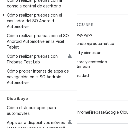
Cómo realizar pruebas con la
consola central de escritorio
Cómo realizar pruebas con el
emulador del SO Android
MÁS ANDROID
DESCUBRE
Automotive
Android
Videojuegos
Cómo realizar pruebas con el SO
Android Automotive en la Pixel
Android para empresas
Aprendizaje automático
Tablet
Seguridad
Salud y bienestar
Cómo realizar pruebas con
Código abierto
Cámara y contenido
Firebase Test Lab
multimedia
Noticias
Cómo probar intents de apps de
Privacidad
navegación en el SO Android
Blog
Automotive
5G
Podcasts
Distribuye
Cómo distribuir apps para
Android
Chrome
Firebase
Google Clou
automóviles
Apps para dispositivos móviles