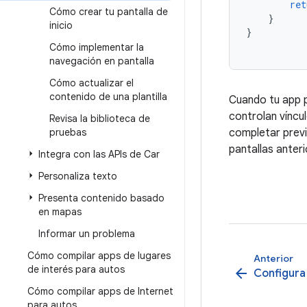
ret
Cómo crear tu pantalla de
}
inicio
}
Cómo implementar la
navegación en pantalla
Cómo actualizar el
contenido de una plantilla
Cuando tu app p
controlan víncu
Revisa la biblioteca de
pruebas
completar previ
pantallas anter
Integra con las APIs de Car
Personaliza texto
Presenta contenido basado
en mapas
Informar un problema
Cómo compilar apps de lugares
Anterior
de interés para autos
arrow_back
Configura
Cómo compilar apps de Internet
para autos