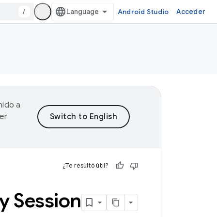
/
Android Studio
Acceder
nido a
er
¿Te resultó útil?
 y Session