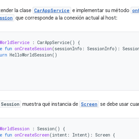
ender la clase
CarAppService
e implementar su método
on
ssion
que corresponde a la conexión actual al host:
WorldService
:
CarAppService
()
{
e
fun
onCreateSession
(
sessionInfo
:
SessionInfo
):
Sessio
urn
HelloWorldSession
()
Session
muestra qué instancia de
Screen
se debe usar cuan
WorldSession
:
Session
()
{
e
fun
onCreateScreen
(
intent
:
Intent
):
Screen
{