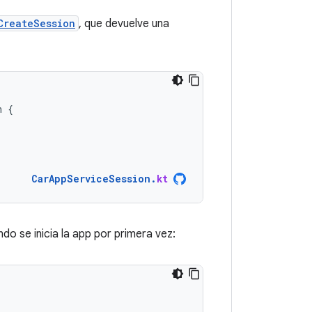
CreateSession
, que devuelve una
n
{
CarAppServiceSession
.
kt
do se inicia la app por primera vez: