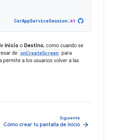
CarAppServiceSession
.
kt
 de
Inicio
o
Destino
, como cuando se
resar de
onCreateScreen
para
 permite a los usuarios volver a las
Siguiente
arrow_forward
Cómo crear tu pantalla de inicio