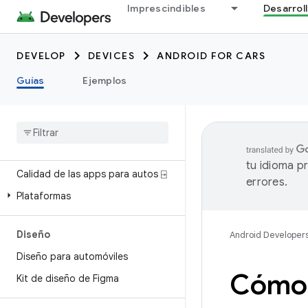
Imprescindibles
Desarrol
Todos los dispositivos ⍈
DEVELOP
Compatibilidad con dispositivos ⍈
DEVICES
ANDROID FOR CARS
Guías
Ejemplos
Aprendizaje
Información sobre Android para
vehículos
Novedades
tu idioma p
Calidad de las apps para autos ⍈
errores.
Plataformas
Diseño
Android Developer
Diseño para automóviles
Cómo 
Kit de diseño de Figma