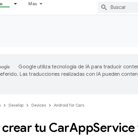
lo
Más
Google utiliza tecnología de IA para traducir conte
referido. Las traducciones realizadas con IA pueden conten
s
Develop
Devices
Android for Cars
crear tu Car
App
Service