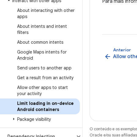
Interact with other apps
Para mais infor
About interacting with other
apps
About intents and intent
filters
About common intents
Anterior
Google Maps intents for
arrow_back
Allow othe
Android
Send users to another app
Get a result from an activity
Allow other apps to start
your activity
Limit loading in on-device
Android containers
Package visibility
O conteúdo e os exemplos 
Oracle e/ou suas afiliadas
Dependency injection