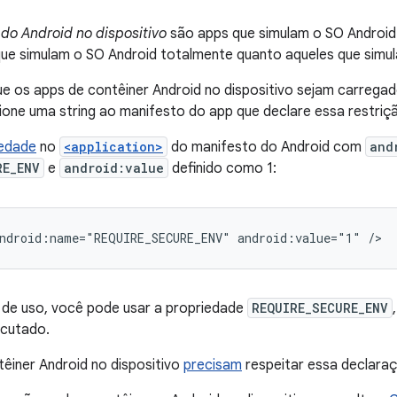
 do Android no dispositivo
são apps que simulam o SO Android e
que simulam o SO Android totalmente quanto aqueles que simu
ue os apps de contêiner Android no dispositivo sejam carreg
cione uma string ao manifesto do app que declare essa restriç
iedade
no
<application>
do manifesto do Android com
and
RE_ENV
e
android:value
definido como 1:
ndroid:name="REQUIRE_SECURE_ENV"
android:value="1"
 de uso, você pode usar a propriedade
REQUIRE_SECURE_ENV
ecutado.
êiner Android no dispositivo
precisam
respeitar essa declara