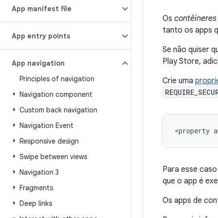
App manifest file
Os
contêineres
tanto os apps 
App entry points
Se não quiser q
Play Store, adi
App navigation
Principles of navigation
Crie uma
propr
REQUIRE_SECU
Navigation component
Custom back navigation
Navigation Event
<property
a
Responsive design
Swipe between views
Para esse caso
Navigation 3
que o app é ex
Fragments
Os apps de cont
Deep links