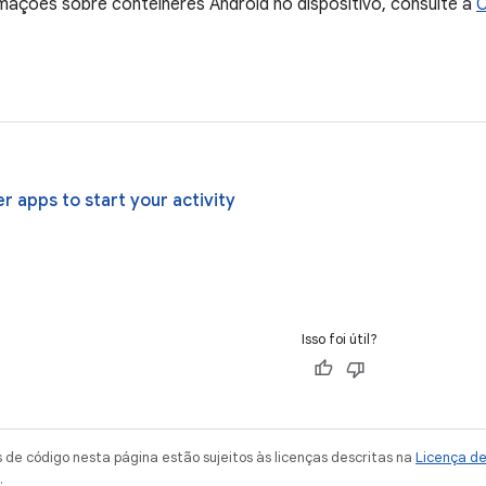
mações sobre contêineres Android no dispositivo, consulte a
C
r apps to start your activity
Isso foi útil?
de código nesta página estão sujeitos às licenças descritas na
Licença d
.