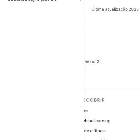
Última atualização 2025
X
Siga @AndroidDev no X
MAIS SOBRE O ANDROID
DESCOBRIR
Android
Jogos
Android para empresas
Machine learning
Segurança
Saúde e fitness