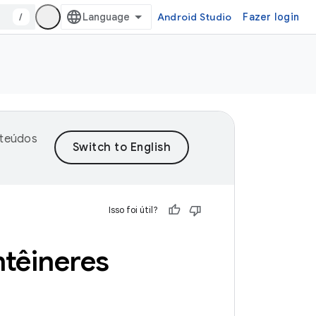
/
Android Studio
Fazer login
nteúdos
Isso foi útil?
têineres