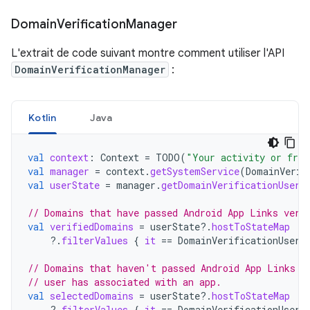
Domain
Verification
Manager
L'extrait de code suivant montre comment utiliser l'API
DomainVerificationManager
:
Kotlin
Java
val
context
:
Context
=
TODO
(
"Your activity or frag
val
manager
=
context
.
getSystemService
(
DomainVerif
val
userState
=
manager
.
getDomainVerificationUserS
// Domains that have passed Android App Links veri
val
verifiedDomains
=
userState
?.
hostToStateMap
?.
filterValues
{
it
==
DomainVerificationUserS
// Domains that haven't passed Android App Links v
// user has associated with an app.
val
selectedDomains
=
userState
?.
hostToStateMap
?.
filterValues
{
it
==
DomainVerificationUserS