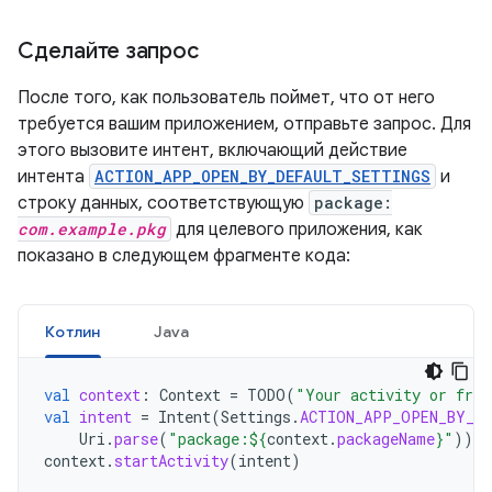
Сделайте запрос
После того, как пользователь поймет, что от него
требуется вашим приложением, отправьте запрос. Для
этого вызовите интент, включающий действие
интента
ACTION_APP_OPEN_BY_DEFAULT_SETTINGS
и
строку данных, соответствующую
package:
com.example.pkg
для целевого приложения, как
показано в следующем фрагменте кода:
Котлин
Java
val
context
:
Context
=
TODO
(
"Your activity or frag
val
intent
=
Intent
(
Settings
.
ACTION_APP_OPEN_BY_D
Uri
.
parse
(
"package:
${
context
.
packageName
}
"
))
context
.
startActivity
(
intent
)