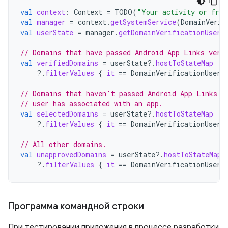
val
context
:
Context
=
TODO
(
"Your activity or frag
val
manager
=
context
.
getSystemService
(
DomainVerif
val
userState
=
manager
.
getDomainVerificationUserS
// Domains that have passed Android App Links veri
val
verifiedDomains
=
userState
?.
hostToStateMap
?.
filterValues
{
it
==
DomainVerificationUserS
// Domains that haven't passed Android App Links v
// user has associated with an app.
val
selectedDomains
=
userState
?.
hostToStateMap
?.
filterValues
{
it
==
DomainVerificationUserS
// All other domains.
val
unapprovedDomains
=
userState
?.
hostToStateMap
?.
filterValues
{
it
==
DomainVerificationUserS
Программа командной строки
При тестировании приложения в процессе разработки