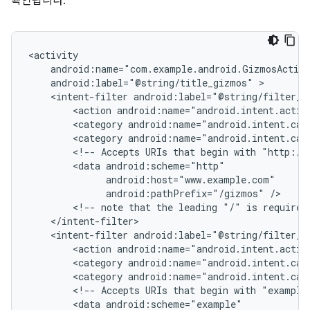
확인됩니다.
android:label="@string/title_gizmos"
<intent-filter
<action
android:name="android.intent.actio
<category
android:name="android.intent.cat
<category
android:name="android.intent.cat
<!--
Accepts
URIs
that
begin
with
"http://
<data
android:pathPrefix="/gizmos"
<!--
note
that
the
leading
"/"
is
required
<intent-filter
<action
android:name="android.intent.actio
<category
android:name="android.intent.cat
<category
android:name="android.intent.cat
<!--
Accepts
URIs
that
begin
with
"example
<data