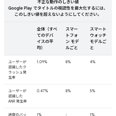
不正な動作のしきい値
Google Play でタイトルの視認性を最大化するには、
このしきい値を超えないようにしてください。
全体（すべ
スマー
スマート
てのデバ
トフォ
ウォッチ
イスの平
ン モデ
モデルご
均）
ルごと
と
ユーザーが
1.09%
8%
4%
認識したク
ラッシュ発
生率
ユーザーが
0.47%
8%
5%
認識した
ANR 発生率
過度のバッ
1%
-
1%