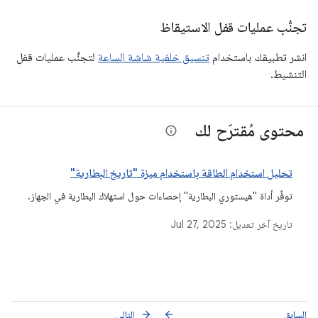
تجنُّب عمليات قفل الاستيقاظ
انشر تطبيقك باستخدام
تنسيق خلفية شاشة الساعة
لتجنُّب عمليات قفل
التنشيط.
محتوى مُقترَح لك
تحليل استخدام الطاقة باستخدام ميزة "تاريخ البطارية"
توفِّر أداة "هيستوري البطارية" إحصاءات حول استهلاك البطارية في الجهاز.
تاريخ آخر تعديل:
Jul 27, 2025
السابق
التالي
arrow_forward
arrow_back