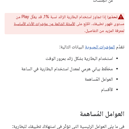
من الجلسات
تحذير:
إذا تجاوز استخدام البطارية الزائد نسبة %1، قد يقلّل Play من
مستوى ظهور تطبيقك. اطّلِع على
الأسئلة الشائعة عن مؤشرات الأداء الأساسية
لمعرفة المزيد من التفاصيل.
تقدّم
المؤشرات الحيوية
البيانات التالية:
استخدام البطارية بشكل زائد بمرور الوقت
مخطّط بياني هرمي لمعدل استخدام البطارية في الساعة
العوامل المُساهمة
الأقسام
العوامل المُساهمة
في ما يلي العوامل الرئيسية التي تؤثّر في استهلاك تطبيقك للبطارية: