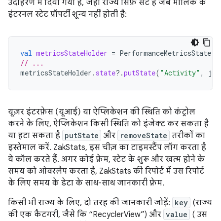
उदाहरण में दिया गया है, जहां राज्य सिर्फ़ सेट है जब मालिक के
इंटरनल स्टेट प्रॉपर्टी शून्य नहीं होती है:
val
metricsStateHolder
=
PerformanceMetricsState
.
g
// ...
metricsStateHolder
.
state
?.
putState
(
"Activity"
,
jav
यूज़र इंटरफ़ेस (यूआई) या ऐप्लिकेशन की स्थिति को कंट्रोल
करने के लिए, ऐप्लिकेशन किसी स्थिति को इंजेक्ट कर सकता है
या हटा सकता है
putState
और
removeState
तरीकों का
इस्तेमाल करें. ZakStats, इस चीज़ का टाइमस्टैंप लॉग करता है
ये कॉल करते हैं. अगर कोई फ़्रेम, स्टेट के शुरू और खत्म होने के
समय को ओवरलैप करता है, ZakStats की रिपोर्ट में उस रिपोर्ट
के लिए समय के डेटा के साथ-साथ जानकारी फ़्रेम.
किसी भी राज्य के लिए, दो तरह की जानकारी जोड़ें:
key
(राज्य
की एक कैटगरी, जैसे कि “RecyclerView”) और
value
( उस