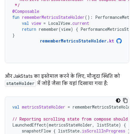
 */
@Composable
fun
rememberMetricsStateHolder
():
PerformanceMetri
val
view
=
LocalView
.
current
return
remember
(
view
)
{
PerformanceMetricsStat
}
rememberMetricsStateHolder
.
kt
और JakStats का इस्तेमाल करने के लिए, मौजूदा स्थिति को
stateHolder
में जोड़ें जैसा कि यहां दिखाया गया है:
val
metricsStateHolder
=
rememberMetricsStateHolde
// Reporting scrolling state from compose should b
LaunchedEffect
(
metricsStateHolder
,
listState
)
{
snapshotFlow
{
listState
.
isScrollInProgress
}.