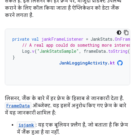
सकते हैं. इस लिसनर को हर फ़्रेम पर, मौजूदा प्रॉडक्ट उपलब्ध
कराने के लिए कॉल किया जाता है ऐप्लिकेशन को डेटा जैंक
करने लगता है.
private
val
jankFrameListener
=
JankStats
.
OnFrameL
// A real app could do something more interest
Log
.
v
(
"JankStatsSample"
,
frameData
.
toString
()
}
JankLoggingActivity
.
kt
लिसनर, जैंक के बारे में हर फ़्रेम के हिसाब से जानकारी देता है.
FrameData
ऑब्जेक्ट. यह इसमें अनुरोध किए गए फ़्रेम के बारे
में यह जानकारी शामिल है:
isjank
: यह एक बूलियन फ़्लैग है, जो बताता है कि फ़्रेम
में जैंक हुआ है या नहीं.