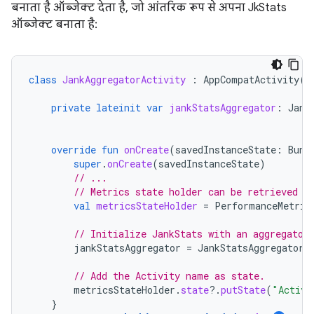
बनाता है ऑब्जेक्ट देता है, जो आंतरिक रूप से अपना JkStats
ऑब्जेक्ट बनाता है:
class
JankAggregatorActivity
:
AppCompatActivity
()
private
lateinit
var
jankStatsAggregator
:
Jank
override
fun
onCreate
(
savedInstanceState
:
Bund
super
.
onCreate
(
savedInstanceState
)
// ...
// Metrics state holder can be retrieved r
val
metricsStateHolder
=
PerformanceMetric
// Initialize JankStats with an aggregator
jankStatsAggregator
=
JankStatsAggregator
(
// Add the Activity name as state.
metricsStateHolder
.
state
?.
putState
(
"Activi
}