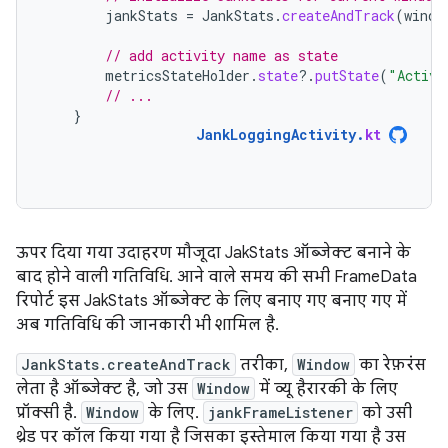
jankStats
=
JankStats
.
createAndTrack
(
windo
// add activity name as state
metricsStateHolder
.
state
?.
putState
(
"Activi
// ...
}
JankLoggingActivity
.
kt
ऊपर दिया गया उदाहरण मौजूदा JakStats ऑब्जेक्ट बनाने के
बाद होने वाली गतिविधि. आने वाले समय की सभी FrameData
रिपोर्ट इस JakStats ऑब्जेक्ट के लिए बनाए गए बनाए गए में
अब गतिविधि की जानकारी भी शामिल है.
JankStats.createAndTrack
तरीका,
Window
का रेफ़रंस
लेता है ऑब्जेक्ट है, जो उस
Window
में व्यू हैरारकी के लिए
प्रॉक्सी है.
Window
के लिए.
jankFrameListener
को उसी
थ्रेड पर कॉल किया गया है जिसका इस्तेमाल किया गया है उस