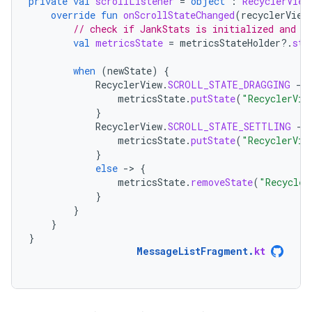
private
val
scrollListener
=
object
:
RecyclerView
override
fun
onScrollStateChanged
(
recyclerView
// check if JankStats is initialized and s
val
metricsState
=
metricsStateHolder
?.
sta
when
(
newState
)
{
RecyclerView
.
SCROLL_STATE_DRAGGING
-
>
metricsState
.
putState
(
"RecyclerVie
}
RecyclerView
.
SCROLL_STATE_SETTLING
-
>
metricsState
.
putState
(
"RecyclerVie
}
else
-
>
{
metricsState
.
removeState
(
"Recycler
}
}
}
}
MessageListFragment
.
kt