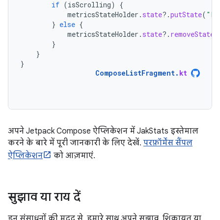
if
(
isScrolling
)
{
metricsStateHolder
.
state
?.
putState
(
"La
}
else
{
metricsStateHolder
.
state
?.
removeState
(
}
}
}
ComposeListFragment
.
kt
अपने Jetpack Compose ऐप्लिकेशन में JakStats इस्तेमाल
करने के बारे में पूरी जानकारी के लिए देखें.
परफ़ॉर्मेंस सैंपल
ऐप्लिकेशन
को आज़माएं.
सुझाव या राय दें
इन संसाधनों की मदद से, हमारे साथ अपने सुझाव, शिकायत या