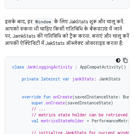
इसके बाद, हर
Window
के लिए JakStats शुरू और चालू करें.
आपको रुकना भी चाहिए किसी गतिविधि के बैकग्राउंड में जाने
पर, JamkStats की गतिविधि को ट्रैक करना. बनाएं और चालू करें
आपकी ऐक्टिविटी में JakStats ऑब्जेक्ट ओवरराइड करता है:
class
JankLoggingActivity
:
AppCompatActivity
()
{
private
lateinit
var
jankStats
:
JankStats
override
fun
onCreate
(
savedInstanceState
:
Bund
super
.
onCreate
(
savedInstanceState
)
// ...
// metrics state holder can be retrieved r
val
metricsStateHolder
=
PerformanceMetric
// initialize JankStats for current window