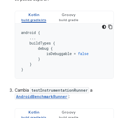
Kotlin
Groovy
android
{
...
buildTypes
{
debug
{
isDebuggable
=
false
}
}
}
Cambia
testInstrumentationRunner
a
AndroidBenchmarkRunner
:
Kotlin
Groovy