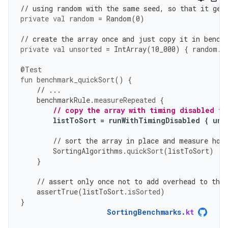
// using random with the same seed, so that it gen
private
val
random
=
Random
(
0
)
// create the array once and just copy it in bench
private
val
unsorted
=
IntArray
(
10
_000
)
{
random
.
n
@Test
fun
benchmark_quickSort
()
{
// ...
benchmarkRule
.
measureRepeated
{
// copy the array with timing disabled to
listToSort
=
runWithTimingDisabled
{
uns
// sort the array in place and measure how
SortingAlgorithms
.
quickSort
(
listToSort
)
}
// assert only once not to add overhead to the
assertTrue
(
listToSort
.
isSorted
)
}
SortingBenchmarks
.
kt