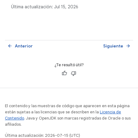
Studio y Jetpack Macrobenchmark.
Última actualización:
Jul 15, 2026
Anterior
Siguiente
arrow_back
arrow_forward
¿Te resultó útil?
El contenido y las muestras de código que aparecen en esta página
están sujetas a las licencias que se describen en la
Licencia de
Contenido
. Java y OpenJDK son marcas registradas de Oracle o sus
afiliados.
Última actualización: 2026-07-15 (UTC)