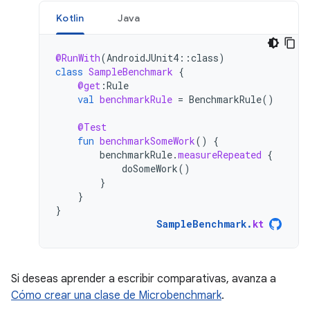
Kotlin
Java
@RunWith
(
AndroidJUnit4
::
class
)
class
SampleBenchmark
{
@get
:
Rule
val
benchmarkRule
=
BenchmarkRule
()
@Test
fun
benchmarkSomeWork
()
{
benchmarkRule
.
measureRepeated
{
doSomeWork
()
}
}
}
SampleBenchmark
.
kt
Si deseas aprender a escribir comparativas, avanza a
Cómo crear una clase de Microbenchmark
.