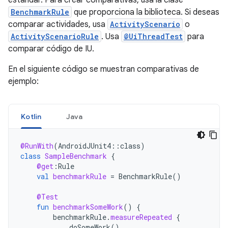
estándar. Para crear comparativas, usa la clase
BenchmarkRule
que proporciona la biblioteca. Si deseas
comparar actividades, usa
ActivityScenario
o
ActivityScenarioRule
. Usa
@UiThreadTest
para
comparar código de IU.
En el siguiente código se muestran comparativas de
ejemplo:
Kotlin
Java
@RunWith
(
AndroidJUnit4
::
class
)
class
SampleBenchmark
{
@get
:
Rule
val
benchmarkRule
=
BenchmarkRule
()
@Test
fun
benchmarkSomeWork
()
{
benchmarkRule
.
measureRepeated
{
doSomeWork
()