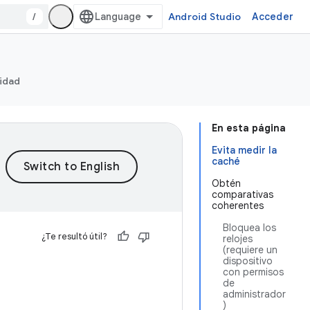
/
Android Studio
Acceder
ridad
En esta página
Evita medir la
caché
Obtén
comparativas
coherentes
Bloquea los
¿Te resultó útil?
relojes
(requiere un
dispositivo
con permisos
de
administrador
)