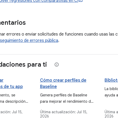
lver regresiones con comparativas en CI
entarios
mar errores o enviar solicitudes de funciones cuando usas las 
seguimiento de errores pública
.
aciones para ti
ar
Cómo crear perfiles de
Biblio
s de tu app
Baseline
La bibl
mento, se
Genera perfiles de Baseline
ayuda a
na descripción
para mejorar el rendimiento de
seguimi
s comparativas en
inicio y de tiempo de ejecución
de rend
zación:
Jul 15,
Última actualización:
Jul 15,
Última 
 que se
de la app con Android Studio
aplicac
2026
2026