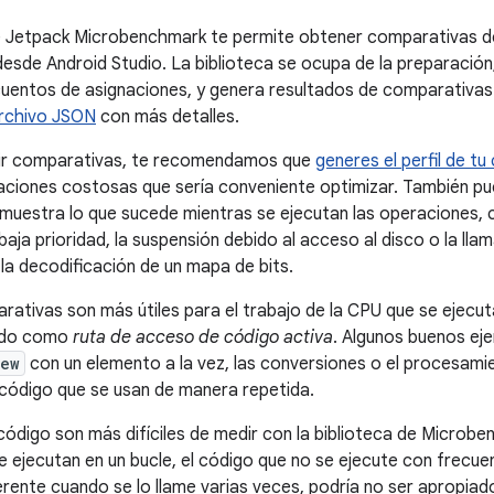
e Jetpack Microbenchmark te permite obtener comparativas de
desde Android Studio. La biblioteca se ocupa de la preparación
cuentos de asignaciones, y genera resultados de comparativas
rchivo JSON
con más detalles.
bir comparativas, te recomendamos que
generes el perfil de tu
ciones costosas que sería conveniente optimizar. También pu
e muestra lo que sucede mientras se ejecutan las operaciones, 
aja prioridad, la suspensión debido al acceso al disco o la lla
a decodificación de un mapa de bits.
ativas son más útiles para el trabajo de la CPU que se ejecu
ido como
ruta de acceso de código activa
. Algunos buenos ej
iew
con un elemento a la vez, las conversiones o el procesami
código que se usan de manera repetida.
código son más difíciles de medir con la biblioteca de Microbe
 ejecutan en un bucle, el código que no se ejecute con frecue
erente cuando se lo llame varias veces, podría no ser apropia