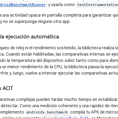
droidBenchmarkRunner
y usarla como
testInstrumentatio
za una actividad opaca en pantalla completa para garantizar q
 y no se superponga ninguna otra app.
la ejecución automática
oqueo de reloj ni el rendimiento sostenido, la biblioteca realiz
ica. Cuando están habilitadas, las comparativas internas se e
do la temperatura del dispositivo subió tanto como para dismin
un menor rendimiento de la CPU, la biblioteca pausa la ejecuci
nfríe y, luego, vuelve a intentar ejecutar las comparativas actu
n AOT
ativas complejas pueden tardar mucho tiempo en estabilizarse
de detectar. Como una medición coherente y una rapidez de itera
l complemento
androidx.benchmark
compila tu APK de micro