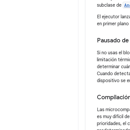
subclase de
An
El ejecutor lan
en primer plano
Pausado de 
Si no usas el bl
limitación térm
determinar cuán
Cuando detecta 
dispositivo se e
Compilació
Las microcompar
es muy difícil 
prioridades, e