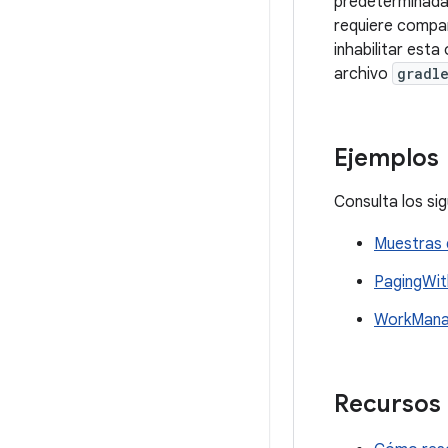
predeterminada, 
requiere compa
inhabilitar est
archivo
gradl
Ejemplos
Consulta los si
Muestras 
PagingWi
WorkMana
Recursos 