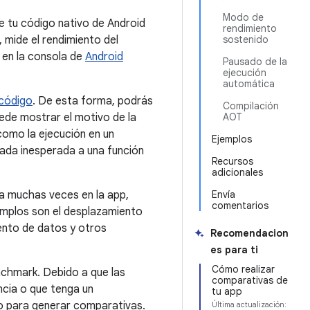
Modo de
 tu código nativo de Android
rendimiento
, mide el rendimiento del
sostenido
 en la consola de
Android
Pausado de la
ejecución
automática
 código
. De esta forma, podrás
Compilación
ede mostrar el motivo de la
AOT
como la ejecución en un
Ejemplos
mada inesperada a una función
Recursos
adicionales
ta muchas veces en la app,
Envía
comentarios
emplos son el desplazamiento
ento de datos y otros
Recomendacion
es para ti
Cómo realizar
nchmark. Debido a que las
comparativas de
ncia o que tenga un
tu app
do para generar comparativas.
Última actualización: