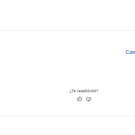
bibliotecas de
y Jetpack Macrobenchmark.
analizar
rk y
informe
rk para
de la a
 supervisar el
demasia
e las apps,
ofrece 
emas y evitar
heuríst
context
Cóm
¿Te resultó útil?