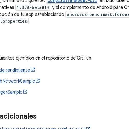
similar a lo siguiente:
CompilationMode.Full
en Macrobenc
rativas
1.3.0-beta01+
y el complemento de Android para G
a opción de tu app estableciendo
androidx.benchmark.force
e.properties
.
guientes ejemplos en el repositorio de GitHub:
de rendimiento
thNetworkSample
gerSample
adicionales