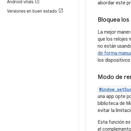
Android vitals
abordar este p
Versiones en buen estado
Bloquea los 
La mejor manera
que los relojes 
no están usando
de forma manua
los dispositivo
Modo de re
Window.setSu
una app opte po
biblioteca de M
evitar la limita
Esta función es
el complemento 