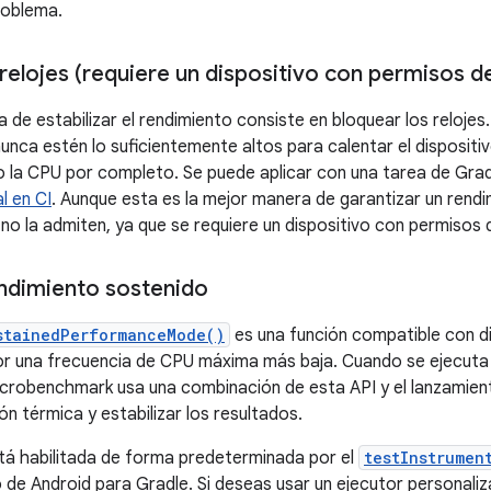
roblema.
relojes (requiere un dispositivo con permisos d
 de estabilizar el rendimiento consiste en bloquear los relojes
nunca estén lo suficientemente altos para calentar el dispositi
 la CPU por completo. Se puede aplicar con una tarea de Grad
l en CI
. Aunque esta es la mejor manera de garantizar un rendi
s no la admiten, ya que se requiere un dispositivo con permisos
ndimiento sostenido
stainedPerformanceMode()
es una función compatible con d
r una frecuencia de CPU máxima más baja. Cuando se ejecuta e
icrobenchmark usa una combinación de esta API y el lanzamient
ción térmica y estabilizar los resultados.
tá habilitada de forma predeterminada por el
testInstrumen
de Android para Gradle. Si deseas usar un ejecutor personali