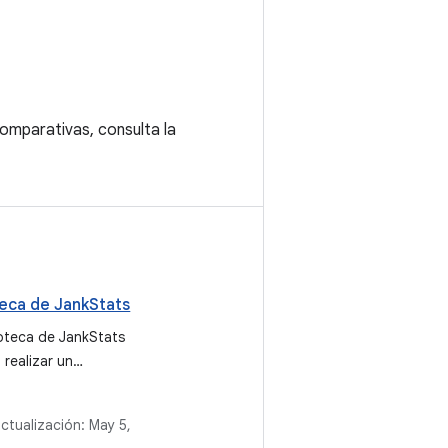
comparativas, consulta la
teca de JankStats
ioteca de JankStats
 realizar un
ento de los problemas
imiento en las
actualización:
May 5,
iones para Android y