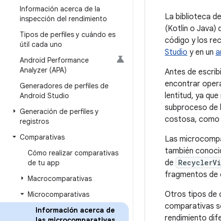
Información acerca de la
La biblioteca d
inspección del rendimiento
(Kotlin o Java) 
Tipos de perfiles y cuándo es
código y los re
útil cada uno
Studio
y en un
a
Android Performance
Analyzer (APA)
Antes de escri
encontrar opera
Generadores de perfiles de
lentitud, ya qu
Android Studio
subproceso de b
Generación de perfiles y
costosa, como l
registros
Comparativas
Las microcompar
también conoc
Cómo realizar comparativas
de
RecyclerV
de tu app
fragmentos de 
Macrocomparativas
Otros tipos de 
Microcomparativas
comparativas se
Información acerca de
rendimiento dif
las microcomparativas