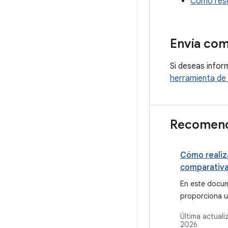
Cómo reso
Envía com
Si deseas infor
herramienta de 
Recomend
Cómo realiz
comparativa
En este docu
proporciona u
general de la
Última actuali
Android, en la
2026