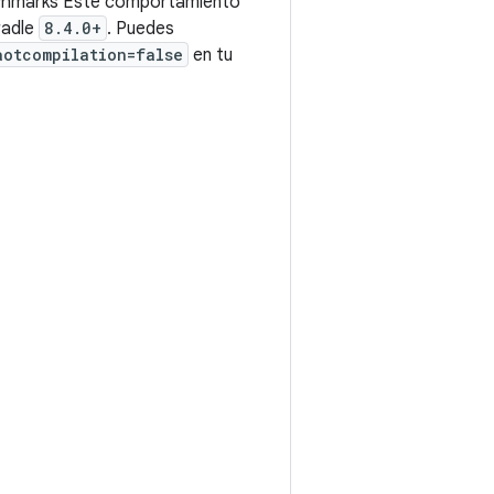
hmarks Este comportamiento
radle
8.4.0+
. Puedes
aotcompilation=false
en tu