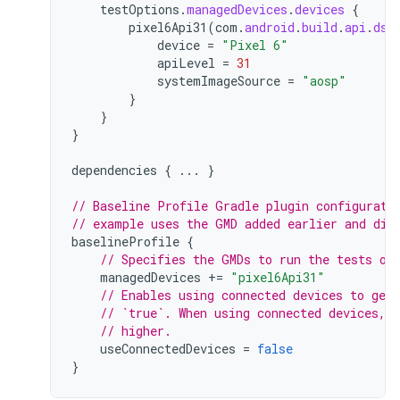
testOptions
.
managedDevices
.
devices
{
pixel6Api31
(
com
.
android
.
build
.
api
.
dsl
device
=
"Pixel 6"
apiLevel
=
31
systemImageSource
=
"aosp"
}
}
}
dependencies
{
...
}
// Baseline Profile Gradle plugin configurati
// example uses the GMD added earlier and dis
baselineProfile
{
// Specifies the GMDs to run the tests on
managedDevices
+=
"pixel6Api31"
// Enables using connected devices to gen
// `true`. When using connected devices, 
// higher.
useConnectedDevices
=
false
}