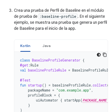
Crea una prueba de Perfil de Baseline en el módulo
de prueba de
:baseline-profile
. En el siguiente
ejemplo, se muestra una prueba que genera un perfil
de Baseline para el inicio de la app.
Kotlin
Java
class
BaselineProfileGenerator
{
@get
:
Rule
val
baselineProfileRule
=
BaselineProfileRule
@Test
fun
startup
()
=
baselineProfileRule
.
collect
(
packageName
=
"com.example.app"
,
profileBlock
=
{
uiAutomator
{
startApp
(
PACKAGE_NAME
}
)