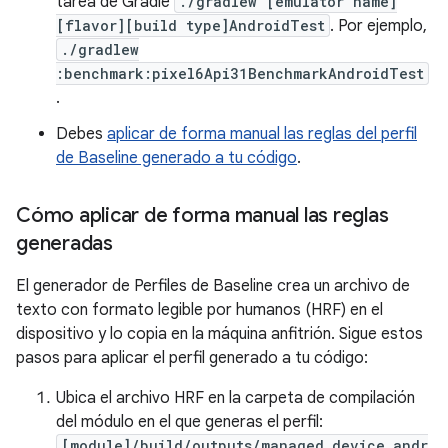
tarea de Gradle
./gradlew [emulator name]
[flavor][build type]AndroidTest
. Por ejemplo,
./gradlew
:benchmark:pixel6Api31BenchmarkAndroidTest
.
Debes
aplicar de forma manual las reglas del perfil
de Baseline generado a tu código
.
Cómo aplicar de forma manual las reglas
generadas
El generador de Perfiles de Baseline crea un archivo de
texto con formato legible por humanos (HRF) en el
dispositivo y lo copia en la máquina anfitrión. Sigue estos
pasos para aplicar el perfil generado a tu código:
Ubica el archivo HRF en la carpeta de compilación
del módulo en el que generas el perfil:
[module]/build/outputs/managed_device_andr