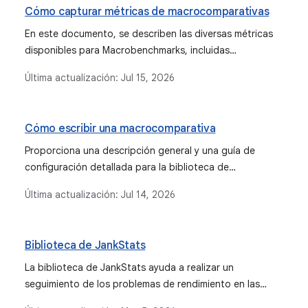
Cómo capturar métricas de macrocomparativas
En este documento, se describen las diversas métricas
disponibles para Macrobenchmarks, incluidas
StartupTimingMetric, FrameTimingMetric,
Última actualización:
Jul 15, 2026
TraceSectionMetric y PowerMetric, y se explica qué mide
cada una y cómo interpretar sus resultados.
Cómo escribir una macrocomparativa
Proporciona una descripción general y una guía de
configuración detallada para la biblioteca de
Macrobenchmark, que se usa para probar casos de uso
Última actualización:
Jul 14, 2026
de aplicaciones más grandes, como el inicio de la app y
las interacciones complejas de la IU.
Biblioteca de JankStats
La biblioteca de JankStats ayuda a realizar un
seguimiento de los problemas de rendimiento en las
aplicaciones para Android y analizarlos. Para ello, genera