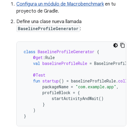
Configura un módulo de Macrobenchmark
en tu
proyecto de Gradle.
Define una clase nueva llamada
BaselineProfileGenerator
:
class
BaselineProfileGenerator
{
@get
:
Rule
val
baselineProfileRule
=
BaselineProfile
@Test
fun
startup
()
=
baselineProfileRule
.
colle
packageName
=
"com.example.app"
,
profileBlock
=
{
startActivityAndWait
()
}
)
}