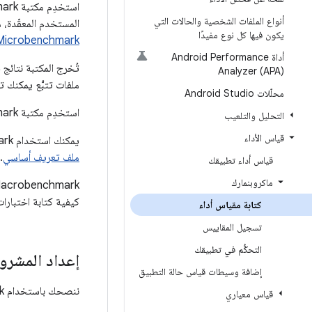
أنواع الملفات الشخصية والحالات التي
المستخدم المعقّدة، 
يكون فيها كل نوع مفيدًا
Microbenchmark
أداة Android Performance
Analyzer (APA)
ملفات تتبُّع يمكنك تحميلها 
محلّلات Android Studio
استخدِم مكتبة Macrobenchmark في بيئة دمج مستمر (CI)، كما هو موضّح في مقالة
التحليل والتلعيب
قياس الأداء
يمكنك استخدام Macrobenchmark لإنشاء "ملفات تعريف خط الأساس". عليك أولاً إعداد مكتبة Macrobenchmark، ثم يمكنك
ملف تعريف أساسي
.
قياس أداء تطبيقك
ماكروبنمارك
كيفية كتابة اختبارات UI Automator تتفاعل مع عقد Compose، يمكنك الاطّل
كتابة مقياس أداء
تسجيل المقاييس
التحكُّم في تطبيقك
إعداد المشرو
إضافة وسيطات قياس حالة التطبيق
ننصحك باستخدام Macrobenchmark مع أحدث إصدار من "استوديو Android".
قياس معياري