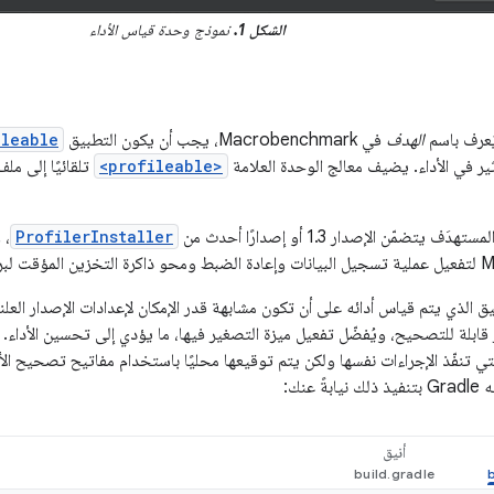
الشكل 1.
نموذج وحدة قياس الأداء
يُعرف باسم
الهدف
في Macrobenchmark، يجب أن يكون التطبيق
ileable
ثير في الأداء. يضيف معالج الوحدة العلامة
<profileable>
تلقائيًا إلى مل
ف يتضمّن الإصدار 1.3 أو إصدارًا أحدث من
ProfilerInstaller
، 
 التظليل.
 الذي يتم قياس أدائه على أن تكون مشابهة قدر الإمكان لإعدادات الإصدار العلني
ر قابلة للتصحيح، ويُفضّل تفعيل ميزة التصغير فيها، ما يؤدي إلى تحسين الأداء.
تي تنفّذ الإجراءات نفسها ولكن يتم توقيعها محليًا باستخدام مفاتيح تصحيح الأ
ابةً عنك:
أنيق