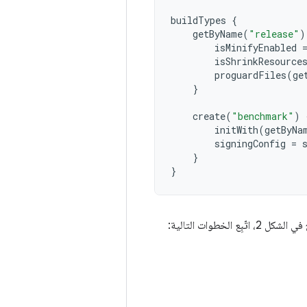
buildTypes
{
getByName
(
"release"
)
isMinifyEnabled
isShrinkResource
proguardFiles
(
ge
}
create
(
"benchmark"
)
initWith
(
getByNa
signingConfig
=
}
}
وات التالية: