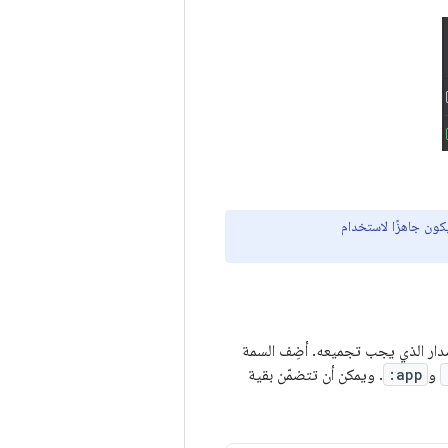
ون جاهزًا لاستخدام
و
:app
. ويمكن أن تتضمّن بقية