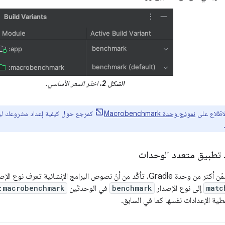
الشكل 2.
اختَر السعر الأساسي.
اطّلاع على
نموذج وحدة Macrobenchmark
كمرجع حول كيفية إعداد مشروعك ليك
د تطبيق متعدد الوحدات
رامج الإنشائية تعرف نوع الإصدار الذي يجب تجميعه. أضِف السمة
matc
إلى نوع الإصدار
benchmark
في الوحدتَين
:macrobenchmark