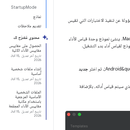
StartupMode
نماذج
لة عن تنفيذ الاختبارات التي تقيس
تقديم ملاحظات
محتوى مُقترَح لك
يتوفّر نموذج في &quot;استوديو Android&quot; لتسهيل عملية إعداد وحدة Macrobenchmark. ينشئ نموذج وحدة قياس الأداء
ذج لقياس أداء بدء التشغيل.
الحصول على مقاييس
مقاييس الأداء الكلية
تاريخ آخر تعديل:
Jul 15,
2026
جديد
إنشاء ملفات شخصية
أساسية
تاريخ آخر تعديل:
Jul 15,
2026
ي سيتم قياس أدائه، بالإضافة
الملفات الشخصية
الأساسية المرجعية
باستخدام مكتبة
مقاييس الأداء المجمّعة
تاريخ آخر تعديل:
Jul 15,
2026