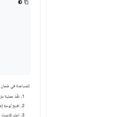
للمساعدة في ضمان أنّ تش
نفِّذ عملية مزامنة e
افتح لوحة
إص
اختَر الإصدار الم