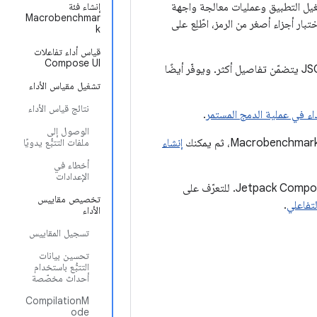
 ذلك بدء تشغيل التطبيق وعمليات معالجة واجهة
إنشاء فئة
Macrobenchmar
بار أجزاء أصغر من الرمز، اطّلِع على
k
قياس أداء تفاعلات
Compose UI
تُخرج المكتبة نتائج قياس الأداء إلى وحدة تحكّم &quot;استوديو Android&quot; وإلى ملف JSON يتضمّن تفاصيل أكثر. ويوفّر أيضًا
تشغيل مقياس الأداء
نتائج قياس الأداء
اء في عملية الدمج المستمر
.
الوصول إلى
إنشاء
ملفات التتبُّع يدويًا
أخطاء في
الإعدادات
‫Macrobenchmark هي الأداة المقترَحة لاختبار واجهات المستخدم التي تم إنشاؤها باستخدام Jetpack Compose. للتعرّف على
تخصيص مقاييس
لتفاعلي
.
الأداء
تسجيل المقاييس
تحسين بيانات
التتبُّع باستخدام
أحداث مخصّصة
CompilationM
ode