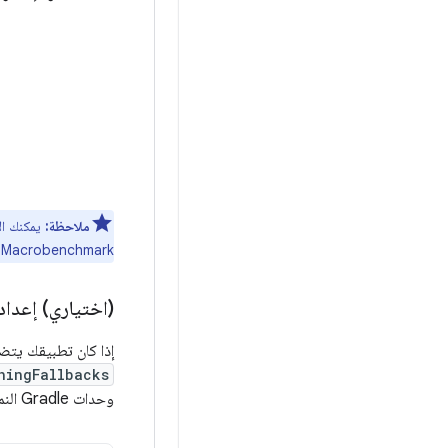
ملاحظة:
يمكنك ال
Macrobenchmark.
(اختياري) إعدا
إذا كان تطبيقك يتضمّن أكثر من وحدة Gradle، تأكَّد من أنّ نصوص الب
hingFallbacks
وحدات Gradle النمطية الإعدادات نفسها كما في السابق.