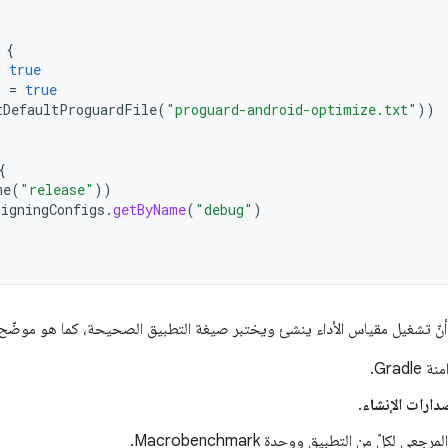
{
=
true
s
=
true
tDefaultProguardFile
(
"proguard-android-optimize.txt"
))
{
me
(
"release"
))
signingConfigs
.
getByName
(
"debug"
)
غيل مقياس الأداء ينشئ ويختبر صيغة التطبيق الصحيحة، كما هو موضّح في الشكل 2، اتّبِع الخط
Gradl.
دارات الإنشاء
.
رجعي لكلّ من التطبيق ووحدة Macrobenchmark.