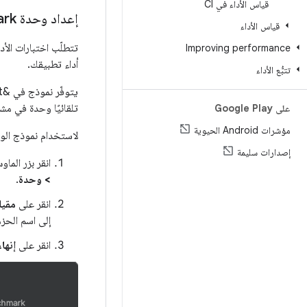
قياس الأداء في CI
إعداد وحدة Macrobenchmark
قياس الأداء
تتطلّب اختبارات الأد
Improving performance
أداء تطبيقك.
تتبُّع الأداء
تلقائيًا وحدة في مش
على Google Play
مؤشرات Android الحيوية
لاستخدام نموذج الوحد
إصدارات سليمة
انقر بزر الم
> وحدة
.
انقر على
مقيا
إلى اسم الحزمة وا
انقر على
إنهاء