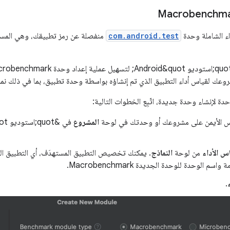
اء الشاملة وحدة
com.android.test
منفصلة عن رمز تطبيقك، وهي المسؤو
روعك لقياس أداء التطبيق الذي تم إنشاؤه بواسطة وحدة تطبيق، بما في ذلك نمو
ة لإنشاء وحدة جديدة، اتّبِع الخطوات التالية:
اوس الأيمن على مشروعك أو وحدتك في لوحة
المشروع
في &quot;استوديو Android&quot;، ثم اختَر
س الأداء
من لوحة
النماذج
. يمكنك تخصيص التطبيق المستهدَف، أي التطبيق الذ
سم الوحدة للوحدة الجديدة Macrobenchmark.
.