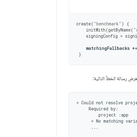
create
(
"benchmark"
)
{
initWith
(
getByName
(
"
signingConfig
=
sign
matchingFallbacks
+
}
عرض رسالة الخطأ التالية:
> Could not resolve proje
     Required by:

         project :app

      > No matching varia