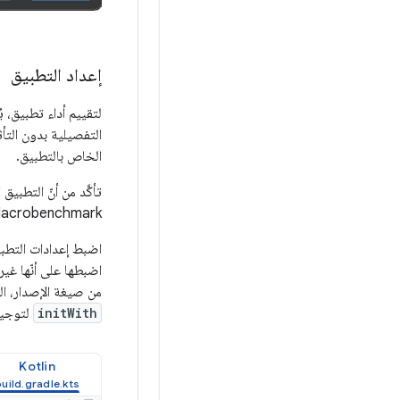
إعداد التطبيق
لتقييم أداء تطبيق، 
التفصيلية بدون التأ
الخاص بالتطبيق.
تأكَّد من أنّ التطبيق المستهدَ
Macrobenchmark لتفعيل عملية تسجيل البيانات وإعادة الضبط ومحو ذاكرة التخزين المؤقت لبرامج
اضبط إعدادات التطبيق
اضبطها على أنّها غي
من صيغة الإصدار، ال
initWith
لتوجيه Gradle بتنفيذ ذلك ني
Kotlin