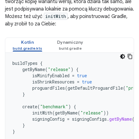
tworząc kopię wariantu wersji, która działa tak samo, ale
jest podpisywana lokalnie za pomocą kluczy debugowania.
Możesz też użyć
initWith
, aby poinstruować Gradle,
aby zrobił to za Ciebie:
Kotlin
Dynamiczny
buildTypes
{
getByName
(
"release"
)
{
isMinifyEnabled
=
true
isShrinkResources
=
true
proguardFiles
(
getDefaultProguardFile
(
"prog
}
create
(
"benchmark"
)
{
initWith
(
getByName
(
"release"
))
signingConfig
=
signingConfigs
.
getByName
(
"
}
}