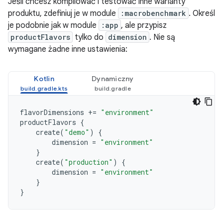
Jeśli chcesz kompilować i testować inne warianty
produktu, zdefiniuj je w module
:macrobenchmark
. Określ
je podobnie jak w module
:app
, ale przypisz
productFlavors
tylko do
dimension
. Nie są
wymagane żadne inne ustawienia:
Kotlin
Dynamiczny
flavorDimensions
+=
"environment"
productFlavors
{
create
(
"demo"
)
{
dimension
=
"environment"
}
create
(
"production"
)
{
dimension
=
"environment"
}
}