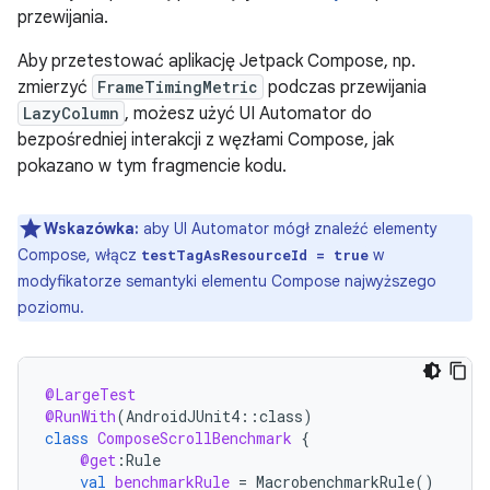
przewijania.
Aby przetestować aplikację Jetpack Compose, np.
zmierzyć
FrameTimingMetric
podczas przewijania
LazyColumn
, możesz użyć UI Automator do
bezpośredniej interakcji z węzłami Compose, jak
pokazano w tym fragmencie kodu.
Wskazówka:
aby UI Automator mógł znaleźć elementy
Compose, włącz
w
testTagAsResourceId = true
modyfikatorze semantyki elementu Compose najwyższego
poziomu.
@LargeTest
@RunWith
(
AndroidJUnit4
::
class
)
class
ComposeScrollBenchmark
{
@get
:
Rule
val
benchmarkRule
=
MacrobenchmarkRule
()