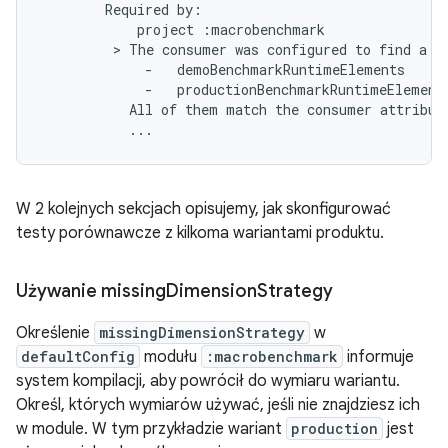
        Required by:

            project :macrobenchmark

         > The consumer was configured to find a r
             -   demoBenchmarkRuntimeElements

             -   productionBenchmarkRuntimeElements
           All of them match the consumer attribute
W 2 kolejnych sekcjach opisujemy, jak skonfigurować
testy porównawcze z kilkoma wariantami produktu.
Używanie missing
Dimension
Strategy
Określenie
missingDimensionStrategy
w
defaultConfig
modułu
:macrobenchmark
informuje
system kompilacji, aby powrócił do wymiaru wariantu.
Określ, których wymiarów używać, jeśli nie znajdziesz ich
w module. W tym przykładzie wariant
production
jest