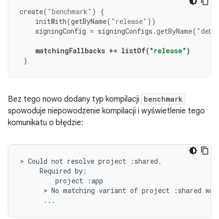
create
(
"benchmark"
)
{
initWith
(
getByName
(
"release"
))
signingConfig
=
signingConfigs
.
getByName
(
"debu
matchingFallbacks
+=
listOf
(
"release"
)
}
Bez tego nowo dodany typ kompilacji
benchmark
spowoduje niepowodzenie kompilacji i wyświetlenie tego
komunikatu o błędzie:
> Could not resolve project :shared.

     Required by:

         project :app

      > No matching variant of project :shared was 