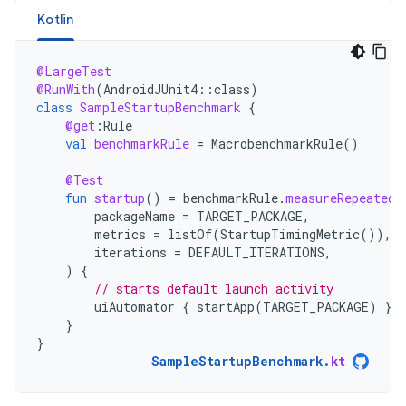
Kotlin
@LargeTest
@RunWith
(
AndroidJUnit4
::
class
)
class
SampleStartupBenchmark
{
@get
:
Rule
val
benchmarkRule
=
MacrobenchmarkRule
()
@Test
fun
startup
()
=
benchmarkRule
.
measureRepeated
(
packageName
=
TARGET_PACKAGE
,
metrics
=
listOf
(
StartupTimingMetric
()),
iterations
=
DEFAULT_ITERATIONS
,
)
{
// starts default launch activity
uiAutomator
{
startApp
(
TARGET_PACKAGE
)
}
}
}
SampleStartupBenchmark
.
kt