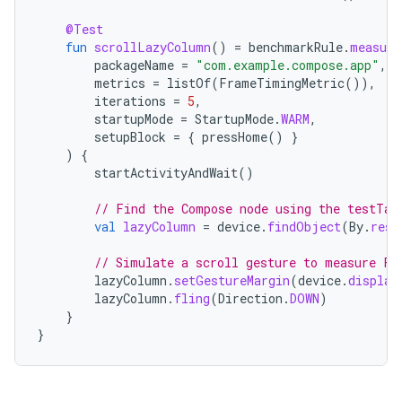
@Test
fun
scrollLazyColumn
()
=
benchmarkRule
.
measure
packageName
=
"com.example.compose.app"
,
metrics
=
listOf
(
FrameTimingMetric
()),
iterations
=
5
,
startupMode
=
StartupMode
.
WARM
,
setupBlock
=
{
pressHome
()
}
)
{
startActivityAndWait
()
// Find the Compose node using the testTag
val
lazyColumn
=
device
.
findObject
(
By
.
res
(
// Simulate a scroll gesture to measure Fr
lazyColumn
.
setGestureMargin
(
device
.
display
lazyColumn
.
fling
(
Direction
.
DOWN
)
}
}