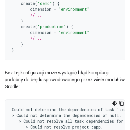
create
(
"demo"
)
{
dimension
=
"environment"
// ...
}
create
(
"production"
)
{
dimension
=
"environment"
// ...
}
}
Bez tej konfiguracji może wystąpić błąd kompilacji
podobny do błędu spowodowanego przez wiele modułów
Gradle:
Could not determine the dependencies of task ':mac
> Could not determine the dependencies of null.

   > Could not resolve all task dependencies for c
      > Could not resolve project :app.
