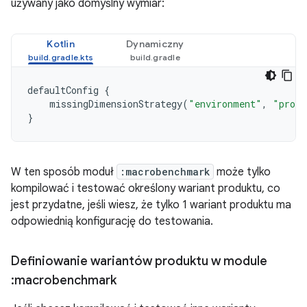
używany jako domyślny wymiar:
Kotlin
Dynamiczny
defaultConfig
{
missingDimensionStrategy
(
"environment"
,
"produ
}
W ten sposób moduł
:macrobenchmark
może tylko
kompilować i testować określony wariant produktu, co
jest przydatne, jeśli wiesz, że tylko 1 wariant produktu ma
odpowiednią konfigurację do testowania.
Definiowanie wariantów produktu w module
:macrobenchmark