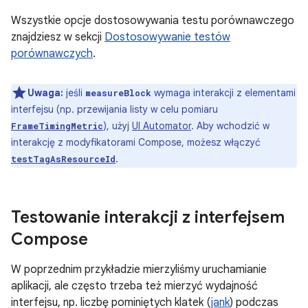
Wszystkie opcje dostosowywania testu porównawczego
znajdziesz w sekcji
Dostosowywanie testów
porównawczych
.
Uwaga:
jeśli
wymaga interakcji z elementami
measureBlock
interfejsu (np. przewijania listy w celu pomiaru
), użyj
UI Automator
. Aby wchodzić w
FrameTimingMetric
interakcję z modyfikatorami Compose, możesz włączyć
.
testTagAsResourceId
Testowanie interakcji z interfejsem
Compose
W poprzednim przykładzie mierzyliśmy uruchamianie
aplikacji, ale często trzeba też mierzyć wydajność
interfejsu, np. liczbę pominiętych klatek (
jank
) podczas