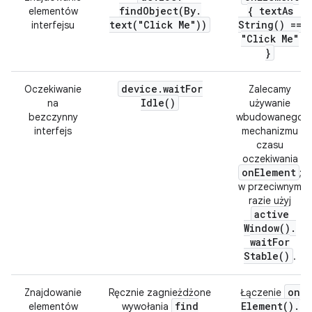
findObject(
By
.
{
text
As
elementów
text(
"Click Me"))
String(
) ==
interfejsu
"Click Me"
}
device
.
wait
For
Oczekiwanie
Zalecamy
Idle(
)
na
używanie
bezczynny
wbudowanego
interfejs
mechanizmu
czasu
oczekiwania
on
Element
;
w przeciwnym
razie użyj
active
Window(
)
.
wait
For
Stable(
)
.
on
Znajdowanie
Ręcznie zagnieżdżone
Łączenie
find
Element(
)
.
elementów
wywołania