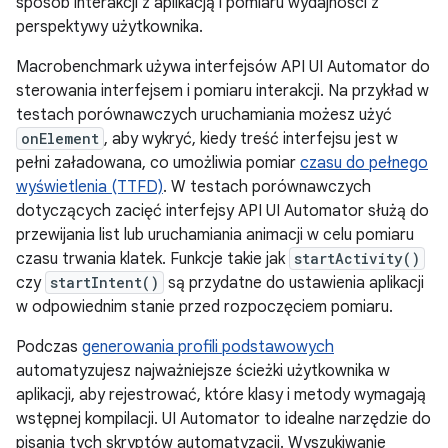
sposób interakcji z aplikacją i pomiaru wydajności z
perspektywy użytkownika.
Macrobenchmark używa interfejsów API UI Automator do
sterowania interfejsem i pomiaru interakcji. Na przykład w
testach porównawczych uruchamiania możesz użyć
onElement
, aby wykryć, kiedy treść interfejsu jest w
pełni załadowana, co umożliwia pomiar
czasu do pełnego
wyświetlenia (TTFD)
. W testach porównawczych
dotyczących zacięć interfejsy API UI Automator służą do
przewijania list lub uruchamiania animacji w celu pomiaru
czasu trwania klatek. Funkcje takie jak
startActivity()
czy
startIntent()
są przydatne do ustawienia aplikacji
w odpowiednim stanie przed rozpoczęciem pomiaru.
Podczas
generowania profili podstawowych
automatyzujesz najważniejsze ścieżki użytkownika w
aplikacji, aby rejestrować, które klasy i metody wymagają
wstępnej kompilacji. UI Automator to idealne narzędzie do
pisania tych skryptów automatyzacji. Wyszukiwanie