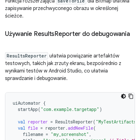
Funkcja rozszerzająca
saveToFile
dla Bitmap ułatwia
zapisywanie przechwyconego obrazu w określonej
ścieżce.
Używanie Results
Reporter do debugowania
ResultsReporter
ułatwia powiązanie artefaktów
testowych, takich jak zrzuty ekranu, bezpośrednio z
wynikami testów w Android Studio, co ułatwia
sprawdzanie i debugowanie.
uiAutomator
{
startApp
(
"com.example.targetapp"
)
val
reporter
=
ResultsReporter
(
"MyTestArtifacts"
val
file
=
reporter
.
addNewFile
(
filename
=
"my_screenshot"
,