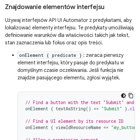
Znajdowanie elementów interfejsu
Używaj interfejsów API UI Automator z predykatami, aby
lokalizować elementy interfejsu. Te predykaty umożliwiają
definiowanie warunków dla właściwości takich jak tekst,
stan zaznaczenia lub fokus oraz opis treści.
onElement { predicate }
: zwraca pierwszy
element interfejsu, który pasuje do predykatu w
domyślnym czasie oczekiwania. Jeśli funkcja nie
znajdzie pasującego elementu, zgłosi wyjątek.
// Find a button with the text "Submit" and c
onElement
{
textAsString
()
==
"Submit"
}.
clic
// Find a UI element by its resource ID
onElement
{
viewIdResourceName
==
"my_button_
// Allow a permission request