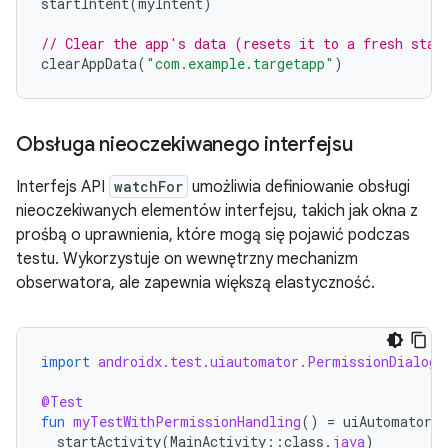
startIntent
(
myIntent
)
// Clear the app's data (resets it to a fresh stat
clearAppData
(
"com.example.targetapp"
)
Obsługa nieoczekiwanego interfejsu
Interfejs API
watchFor
umożliwia definiowanie obsługi
nieoczekiwanych elementów interfejsu, takich jak okna z
prośbą o uprawnienia, które mogą się pojawić podczas
testu. Wykorzystuje on wewnętrzny mechanizm
obserwatora, ale zapewnia większą elastyczność.
import
androidx.test.uiautomator.PermissionDialog
@Test
fun
myTestWithPermissionHandling
()
=
uiAutomator
{
startActivity
(
MainActivity
::
class
.
java
)