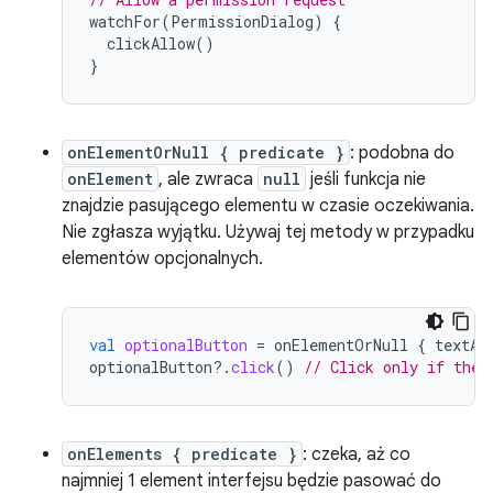
watchFor
(
PermissionDialog
)
{
clickAllow
()
}
onElementOrNull { predicate }
: podobna do
onElement
, ale zwraca
null
jeśli funkcja nie
znajdzie pasującego elementu w czasie oczekiwania.
Nie zgłasza wyjątku. Używaj tej metody w przypadku
elementów opcjonalnych.
val
optionalButton
=
onElementOrNull
{
textAs
optionalButton
?.
click
()
// Click only if the 
onElements { predicate }
: czeka, aż co
najmniej 1 element interfejsu będzie pasować do