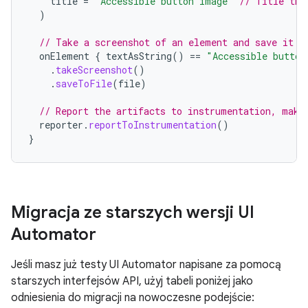
title
=
"Accessible button image"
// Title tha
)
// Take a screenshot of an element and save it u
onElement
{
textAsString
()
==
"Accessible button
.
takeScreenshot
()
.
saveToFile
(
file
)
// Report the artifacts to instrumentation, maki
reporter
.
reportToInstrumentation
()
}
Migracja ze starszych wersji UI
Automator
Jeśli masz już testy UI Automator napisane za pomocą
starszych interfejsów API, użyj tabeli poniżej jako
odniesienia do migracji na nowoczesne podejście: