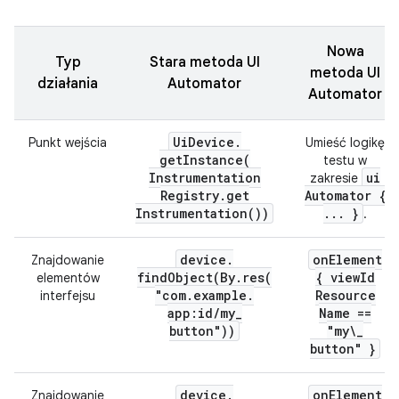
Nowa
Typ
Stara metoda UI
metoda UI
działania
Automator
Automator
Ui
Device
.
Punkt wejścia
Umieść logikę
getInstance(
testu w
Instrumentation
ui
zakresie
Registry
.
get
Automator {
Instrumentation(
))
.
.
.
}
.
device
.
on
Element
Znajdowanie
findObject(
By
.
res(
{ view
Id
elementów
"com
.
example
.
Resource
interfejsu
app:id
/
my
_
Name ==
button"))
"my\
_
button" }
device
.
on
Element
Znajdowanie