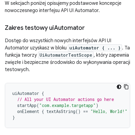
W sekcjach poniżej opisujemy podstawowe koncepcje
nowoczesnego interfejsu API UI Automator.
Zakres testowy ui
Automator
Dostęp do wszystkich nowych interfejsów API UI
Automator uzyskasz w bloku
uiAutomator { ... }
. Ta
funkcja tworzy
UiAutomatorTestScope
, który zapewnia
zwięzłe i bezpieczne środowisko do wykonywania operacji
testowych.
uiAutomator
{
// All your UI Automator actions go here
startApp
(
"com.example.targetapp"
)
onElement
{
textAsString
()
==
"Hello, World!"
}.
}