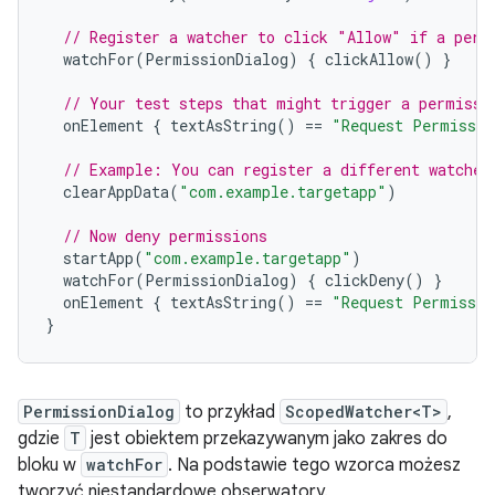
// Register a watcher to click "Allow" if a perm
watchFor
(
PermissionDialog
)
{
clickAllow
()
}
// Your test steps that might trigger a permissi
onElement
{
textAsString
()
==
"Request Permissio
// Example: You can register a different watcher
clearAppData
(
"com.example.targetapp"
)
// Now deny permissions
startApp
(
"com.example.targetapp"
)
watchFor
(
PermissionDialog
)
{
clickDeny
()
}
onElement
{
textAsString
()
==
"Request Permissio
}
PermissionDialog
to przykład
ScopedWatcher<T>
,
gdzie
T
jest obiektem przekazywanym jako zakres do
bloku w
watchFor
. Na podstawie tego wzorca możesz
tworzyć niestandardowe obserwatory.