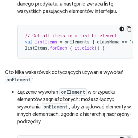
danego predykatu, a następnie zwraca listę
wszystkich pasujących elementów interfejsu.
// Get all items in a list Ui element
val
listItems
=
onElements
{
className
==
"an
listItems
.
forEach
{
it
.
click
()
}
Oto kilka wskazówek dotyczących używania wywołań
onElement
:
Łączenie wywołań
onElement
w przypadku
elementów zagnieżdżonych: możesz łączyć
wywołania
onElement
, aby znajdować elementy w
innych elementach, zgodnie z hierarchią nadrzędny-
podrzędny.