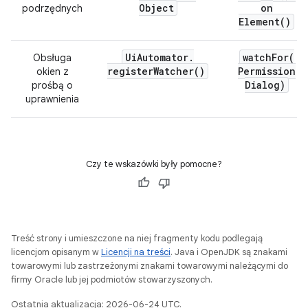
Object
on
podrzędnych
Element(
)
Ui
Automator
.
watchFor(
Obsługa
register
Watcher(
)
Permission
okien z
Dialog)
prośbą o
uprawnienia
Czy te wskazówki były pomocne?
Treść strony i umieszczone na niej fragmenty kodu podlegają
licencjom opisanym w
Licencji na treści
. Java i OpenJDK są znakami
towarowymi lub zastrzeżonymi znakami towarowymi należącymi do
firmy Oracle lub jej podmiotów stowarzyszonych.
Ostatnia aktualizacja: 2026-06-24 UTC.