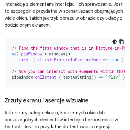
interakcję z elementami interfejsu i ich sprawdzanie. Jest
to szczególnie przydatne w scenariuszach obejmujących
wiele okien, takich jak tryb obrazu w obrazie czy układy z
podzielonym ekranem.
// Find the first window that is in Picture-in-Pic
val
pipWindow
=
windows
()
.
first
{
it
.
isInPictureInPictureMode
==
true
}
// Now you can interact with elements within that 
pipWindow
.
onElement
{
textAsString
()
==
"Play"
}.
c
Zrzuty ekranu i asercje wizualne
Rób zrzuty całego ekranu, konkretnych okien lub
poszczególnych elementów interfejsu bezpośrednio w
testach. Jest to przydatne do testowania regresji