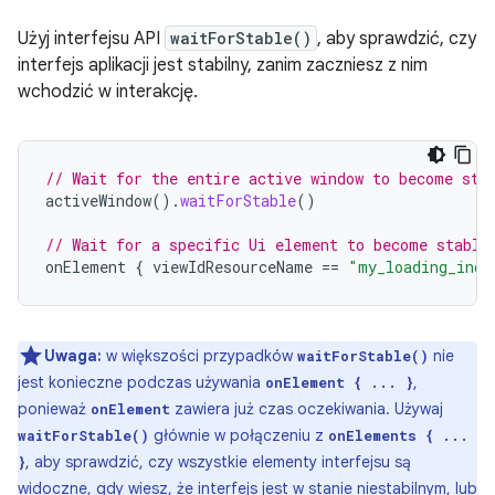
Użyj interfejsu API
waitForStable()
, aby sprawdzić, czy
interfejs aplikacji jest stabilny, zanim zaczniesz z nim
wchodzić w interakcję.
// Wait for the entire active window to become sta
activeWindow
().
waitForStable
()
// Wait for a specific Ui element to become stable
onElement
{
viewIdResourceName
==
"my_loading_indi
Uwaga:
w większości przypadków
nie
waitForStable()
jest konieczne podczas używania
,
onElement { ... }
ponieważ
zawiera już czas oczekiwania. Używaj
onElement
głównie w połączeniu z
waitForStable()
onElements { ...
, aby sprawdzić, czy wszystkie elementy interfejsu są
}
widoczne, gdy wiesz, że interfejs jest w stanie niestabilnym, lub