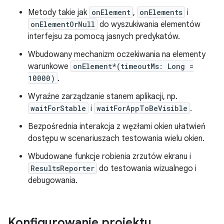
Metody takie jak
onElement
,
onElements
i
onElementOrNull
do wyszukiwania elementów
interfejsu za pomocą jasnych predykatów.
Wbudowany mechanizm oczekiwania na elementy
warunkowe
onElement*(timeoutMs: Long =
10000)
.
Wyraźne zarządzanie stanem aplikacji, np.
waitForStable
i
waitForAppToBeVisible
.
Bezpośrednia interakcja z węzłami okien ułatwień
dostępu w scenariuszach testowania wielu okien.
Wbudowane funkcje robienia zrzutów ekranu i
ResultsReporter
do testowania wizualnego i
debugowania.
Konfigurowanie projektu