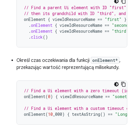
// Find a parent Ui element with ID "first", 
// then its grandchild with ID "third", and c
onElement
{
viewIdResourceName
==
"first"
}
.
onElement
{
viewIdResourceName
==
"second"
.
onElement
{
viewIdResourceName
==
"third"
.
click
()
Określ czas oczekiwania dla funkcji
onElement*
,
przekazując wartość reprezentującą milisekundy.
// Find a Ui element with a zero timeout (ins
onElement
(
0
)
{
viewIdResourceName
==
"somethi
// Find a Ui element with a custom timeout of
onElement
(
10
_000
)
{
textAsString
()
==
"Long l