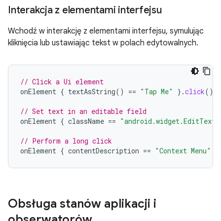
Interakcja z elementami interfejsu
Wchodź w interakcję z elementami interfejsu, symulując
kliknięcia lub ustawiając tekst w polach edytowalnych.
// Click a Ui element
onElement
{
textAsString
()
==
"Tap Me"
}.
click
()
// Set text in an editable field
onElement
{
className
==
"android.widget.EditText"
// Perform a long click
onElement
{
contentDescription
==
"Context Menu"
}
Obsługa stanów aplikacji i
obserwatorów