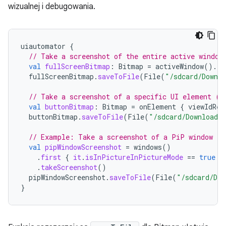
wizualnej i debugowania.
uiautomator
{
// Take a screenshot of the entire active window
val
fullScreenBitmap
:
Bitmap
=
activeWindow
().
ta
fullScreenBitmap
.
saveToFile
(
File
(
"/sdcard/Downlo
// Take a screenshot of a specific UI element (e
val
buttonBitmap
:
Bitmap
=
onElement
{
viewIdRes
buttonBitmap
.
saveToFile
(
File
(
"/sdcard/Download/
// Example: Take a screenshot of a PiP window
val
pipWindowScreenshot
=
windows
()
.
first
{
it
.
isInPictureInPictureMode
==
true
}
.
takeScreenshot
()
pipWindowScreenshot
.
saveToFile
(
File
(
"/sdcard/Dow
}