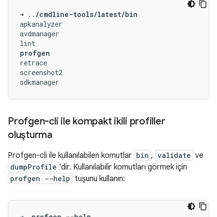
➜
..
/cmdline-tools/latest/bin
apkanalyzer

avdmanager

profgen
retrace

screenshot2

Profgen-cli ile kompakt ikili profiller
oluşturma
Profgen-cli ile kullanılabilen komutlar
bin
,
validate
ve
dumpProfile
'dir. Kullanılabilir komutları görmek için
profgen --help
tuşunu kullanın:
➜
profgen
--help