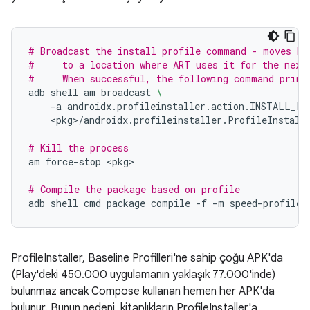
# Broadcast the install profile command - moves bi
#     to a location where ART uses it for the next
#     When successful, the following command print
adb
shell
am
broadcast
\
-a
androidx.profileinstaller.action.INSTALL_PR
<pkg>/androidx.profileinstaller.ProfileInstallR
# Kill the process
am
force-stop
<pkg>

# Compile the package based on profile
adb
shell
cmd
package
compile
-f
-m
speed-profile
ProfileInstaller, Baseline Profilleri'ne sahip çoğu APK'da
(Play'deki 450.000 uygulamanın yaklaşık 77.000'inde)
bulunmaz ancak Compose kullanan hemen her APK'da
bulunur. Bunun nedeni, kitaplıkların ProfileInstaller'a