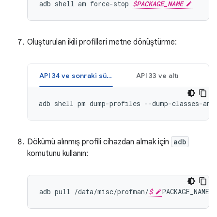
adb shell am force-stop 
$PACKAGE_NAME
Oluşturulan ikili profilleri metne dönüştürme:
API 34 ve sonraki sürümler
API 33 ve altı
adb shell pm dump-profiles --dump-classes-and
Dökümü alınmış profili cihazdan almak için
adb
komutunu kullanın:
adb
pull
/
data
/
misc
/
profman
/
$
PACKAGE_NAME
-