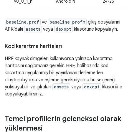
v0_0_1_n
Android N
24-25
baseline.prof
ve
baseline.profm
çıkış dosyalarını
APK'daki
assets
veya
dexopt
klasörüne kopyalayın.
Kod karartma haritaları
HRF kaynak simgeleri kullanıyorsa yalnızca karartma
haritasını sağlamanız gerekir. HRF, halihazırda kod
karartma uygulanmış bir yayınlanan derlemeden
oluşturuluyorsa ve eşleme gerekmiyorsa bu seçeneği
yoksayabilir ve çıktıları
assets
veya
dexopt
klasörüne
kopyalayabilirsiniz.
Temel profillerin geleneksel olarak
yüklenmesi