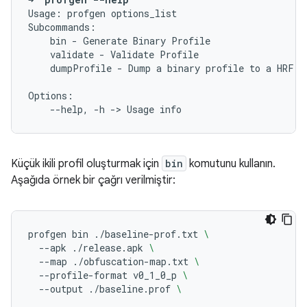
Usage:
profgen
options_list

bin
-
Generate
Binary
validate
-
Validate
dumpProfile
-
Dump
a
binary
profile
to
a
HRF

--help,
-h
->
Usage
Küçük ikili profil oluşturmak için
bin
komutunu kullanın.
Aşağıda örnek bir çağrı verilmiştir:
profgen
bin
./baseline-prof.txt
\
--apk
./release.apk
\
--map
./obfuscation-map.txt
\
--profile-format
v0_1_0_p
\
--output
./baseline.prof
\