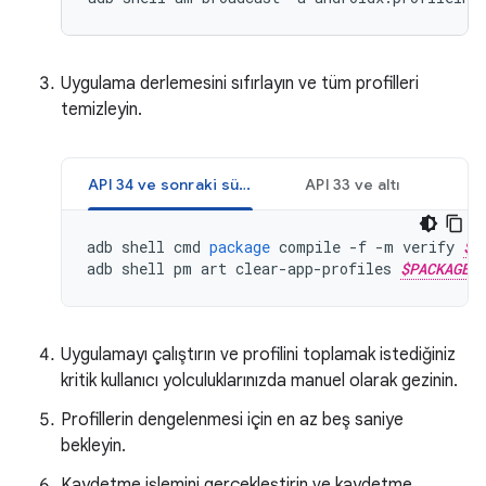
Uygulama derlemesini sıfırlayın ve tüm profilleri
temizleyin.
API 34 ve sonraki sürümler
API 33 ve altı
adb
shell
cmd
package
compile
-
f
-
m
verify
$P
adb
shell
pm
art
clear
-
app
-
profiles
$PACKAGE_
Uygulamayı çalıştırın ve profilini toplamak istediğiniz
kritik kullanıcı yolculuklarınızda manuel olarak gezinin.
Profillerin dengelenmesi için en az beş saniye
bekleyin.
Kaydetme işlemini gerçekleştirin ve kaydetme