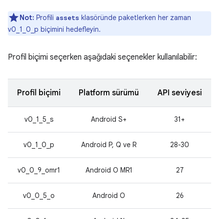
Not:
Profili
klasöründe paketlerken her zaman
assets
v0_1_0_p biçimini hedefleyin.
Profil biçimi seçerken aşağıdaki seçenekler kullanılabilir:
Profil biçimi
Platform sürümü
API seviyesi
v0_1_5_s
Android S+
31+
v0_1_0_p
Android P, Q ve R
28-30
v0_0_9_omr1
Android O MR1
27
v0_0_5_o
Android O
26