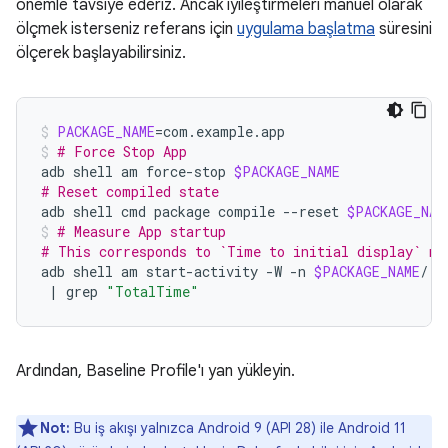
önemle tavsiye ederiz. Ancak iyileştirmeleri manuel olarak
ölçmek isterseniz referans için
uygulama başlatma
süresini
ölçerek başlayabilirsiniz.
PACKAGE_NAME
=
com.example.app
# Force Stop App
adb
shell
am
force-stop
$PACKAGE_NAME
# Reset compiled state
adb
shell
cmd
package
compile
--reset
$PACKAGE_NAM
# Measure App startup
# This corresponds to `Time to initial display` me
adb
shell
am
start-activity
-W
-n
$PACKAGE_NAME
/.E
|
grep
"TotalTime"
Ardından, Baseline Profile'ı yan yükleyin.
Not:
Bu iş akışı yalnızca Android 9 (API 28) ile Android 11