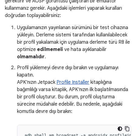
gerektirir ve AOSP görüntüsü çalıştıran bir emülatör
kullanmanız gerekir. Aşağıdaki işlemleri yaparak kuralları
doğrudan toplayabilirsiniz:
Uygulamanızın yayınlanan sürümünü bir test cihazına
yükleyin. Derleme sistemi tarafından kullanılabilecek
bir profil yakalamak için uygulama derleme türü R8 ile
optimize
edilmemeli
ve hata ayıklanabilir
olmamalıdır
.
Profil yüklemeyi devre dışı bırakın ve uygulamayı
kapatın.
APK'nızın Jetpack
Profile Installer
kitaplığına
bağımlılığı varsa kitaplık, APK'nızın ilk başlatılmasında
bir profil oluşturur. Bu durum, profil oluşturma
sürecine müdahale edebilir. Bu nedenle, aşağıdaki
komutla devre dışı bırakın:
adb shell am broadcast -a androidx.profileins