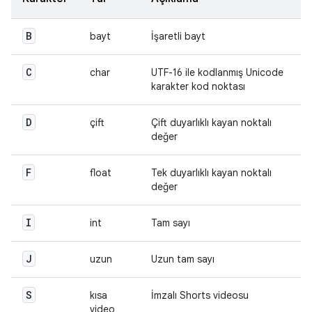
B
bayt
İşaretli bayt
C
char
UTF-16 ile kodlanmış Unicode
karakter kod noktası
D
çift
Çift duyarlıklı kayan noktalı
değer
F
float
Tek duyarlıklı kayan noktalı
değer
I
int
Tam sayı
J
uzun
Uzun tam sayı
S
kısa
İmzalı Shorts videosu
video