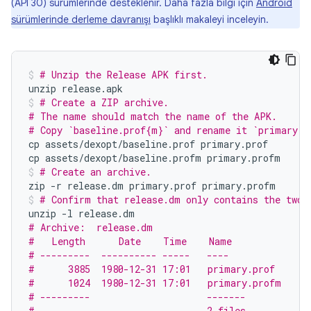
(API 30) sürümlerinde desteklenir. Daha fazla bilgi için
Android
sürümlerinde derleme davranışı
başlıklı makaleyi inceleyin.
# Unzip the Release APK first.
unzip
release.apk
# Create a ZIP archive.
# The name should match the name of the APK.
# Copy `baseline.prof{m}` and rename it `primary.p
cp
assets/dexopt/baseline.prof
primary.prof

cp
assets/dexopt/baseline.profm
primary.profm
# Create an archive.
zip
-r
release.dm
primary.prof
primary.profm
# Confirm that release.dm only contains the two 
unzip
-l
# Archive:  release.dm
#   Length      Date    Time    Name
# ---------  ---------- -----   ----
#      3885  1980-12-31 17:01   primary.prof
#      1024  1980-12-31 17:01   primary.profm
# ---------                     -------
#                               2 files