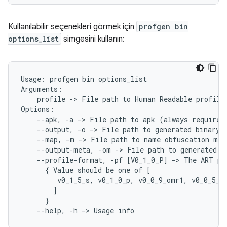
Kullanılabilir seçenekleri görmek için
profgen bin
options_list
simgesini kullanın:
Usage:
profgen
bin
options_list

profile
->
File
path
to
Human
Readable
profile
--apk,
-a
->
File
path
to
apk
(
always
required
--output,
-o
->
File
path
to
generated
binary
--map,
-m
->
File
path
to
name
obfuscation
map
--output-meta,
-om
->
File
path
to
generated
m
--profile-format,
-pf
[
V0_1_0_P
]
->
The
ART
pr
{
Value
should
be
one
of
[
v0_1_5_s,
v0_1_0_p,
v0_0_9_omr1,
v0_0_5_o
]
}
--help,
-h
->
Usage