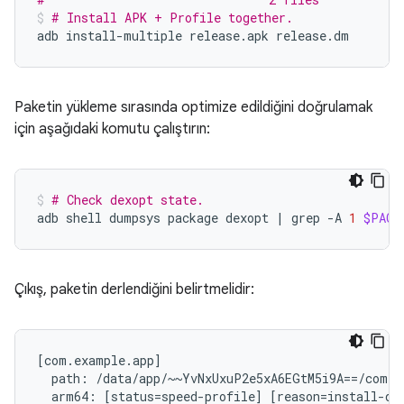
# Install APK + Profile together.
adb
install-multiple
release.apk
release.dm
Paketin yükleme sırasında optimize edildiğini doğrulamak
için aşağıdaki komutu çalıştırın:
# Check dexopt state.
adb
shell
dumpsys
package
dexopt
|
grep
-A
1
$PACK
Çıkış, paketin derlendiğini belirtmelidir:
[com.example.app]

  path: /data/app/~~YvNxUxuP2e5xA6EGtM5i9A==/com.e