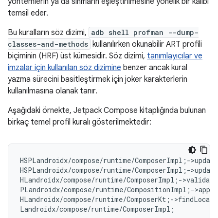
yöntemlerin ya da sınıfların eşleştirilmesine yönelik bir kalıbı
temsil eder.
Bu kuralların söz dizimi,
adb shell profman --dump-
classes-and-methods
kullanılırken okunabilir ART profili
biçiminin (HRF) üst kümesidir. Söz dizimi,
tanımlayıcılar ve
imzalar için kullanılan söz dizimine
benzer ancak kural
yazma sürecini basitleştirmek için joker karakterlerin
kullanılmasına olanak tanır.
Aşağıdaki örnekte, Jetpack Compose kitaplığında bulunan
birkaç temel profil kuralı gösterilmektedir:
HSPLandroidx/compose/runtime/ComposerImpl
;
->update
HSPLandroidx/compose/runtime/ComposerImpl
;
->update
HLandroidx/compose/runtime/ComposerImpl
;
->validate
PLandroidx/compose/runtime/CompositionImpl
;
->apply
HLandroidx/compose/runtime/ComposerKt
;
->findLocati
Landroidx/compose/runtime/ComposerImpl
;