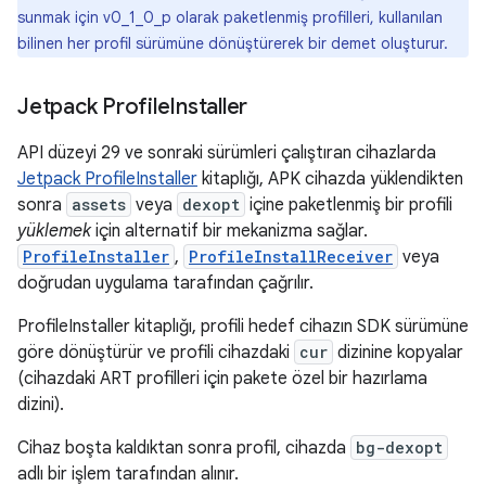
sunmak için v0_1_0_p olarak paketlenmiş profilleri, kullanılan
bilinen her profil sürümüne dönüştürerek bir demet oluşturur.
Jetpack Profile
Installer
API düzeyi 29 ve sonraki sürümleri çalıştıran cihazlarda
Jetpack ProfileInstaller
kitaplığı, APK cihazda yüklendikten
sonra
assets
veya
dexopt
içine paketlenmiş bir profili
yüklemek
için alternatif bir mekanizma sağlar.
ProfileInstaller
,
ProfileInstallReceiver
veya
doğrudan uygulama tarafından çağrılır.
ProfileInstaller kitaplığı, profili hedef cihazın SDK sürümüne
göre dönüştürür ve profili cihazdaki
cur
dizinine kopyalar
(cihazdaki ART profilleri için pakete özel bir hazırlama
dizini).
Cihaz boşta kaldıktan sonra profil, cihazda
bg-dexopt
adlı bir işlem tarafından alınır.