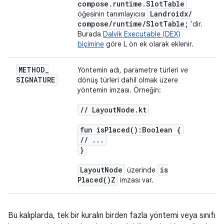
compose
.
runtime
.
Slot
Table
Landroidx
/
öğesinin tanımlayıcısı
compose
/
runtime
/
Slot
Table;
'dir.
Burada
Dalvik Executable (DEX)
biçimine
göre L ön ek olarak eklenir.
METHOD
_
Yöntemin adı, parametre türleri ve
SIGNATURE
dönüş türleri dahil olmak üzere
yöntemin imzası. Örneğin:
/
/
Layout
Node
.
kt
fun
is
Placed(
):Boolean {
/
/
.
.
.
}
Layout
Node
is
üzerinde
Placed(
)Z
imzası var.
Bu kalıplarda, tek bir kuralın birden fazla yöntemi veya sınıfı