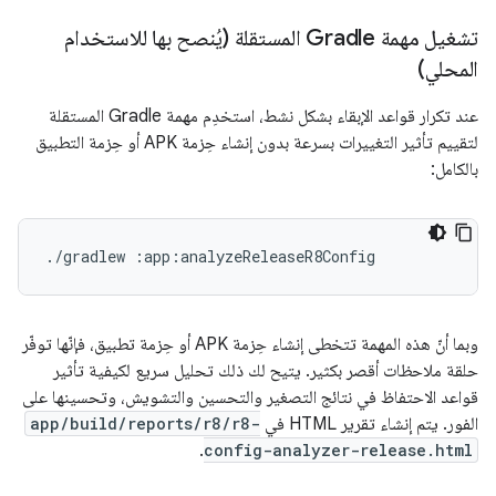
تشغيل مهمة Gradle المستقلة (يُنصح بها للاستخدام
المحلي)
عند تكرار قواعد الإبقاء بشكل نشط، استخدِم مهمة Gradle المستقلة
لتقييم تأثير التغييرات بسرعة بدون إنشاء حِزمة APK أو حِزمة التطبيق
بالكامل:
./gradlew
وبما أنّ هذه المهمة تتخطى إنشاء حِزمة APK أو حِزمة تطبيق، فإنّها توفّر
حلقة ملاحظات أقصر بكثير. يتيح لك ذلك تحليل سريع لكيفية تأثير
قواعد الاحتفاظ في نتائج التصغير والتحسين والتشويش، وتحسينها على
الفور. يتم إنشاء تقرير HTML في
app/build/reports/r8/r8-
.
config-analyzer-release.html