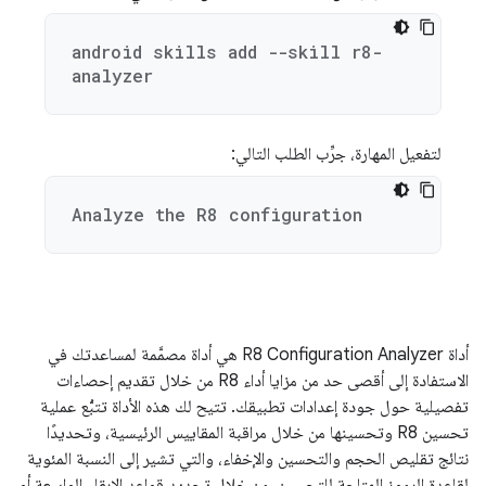
android skills add --skill r8-
analyzer
لتفعيل المهارة، جرِّب الطلب التالي:
Analyze the R8 configuration
أداة R8 Configuration Analyzer هي أداة مصمَّمة لمساعدتك في
الاستفادة إلى أقصى حد من مزايا أداء R8 من خلال تقديم إحصاءات
تفصيلية حول جودة إعدادات تطبيقك. تتيح لك هذه الأداة تتبُّع عملية
تحسين R8 وتحسينها من خلال مراقبة المقاييس الرئيسية، وتحديدًا
نتائج تقليص الحجم والتحسين والإخفاء، والتي تشير إلى النسبة المئوية
لقاعدة الرموز المتاحة للتحسين. من خلال تحديد قواعد الإبقاء الواسعة أو