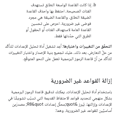
إذا كانت القاعدة الواسعة النطاق تستهدف
الفئات الصحيحة، احتفظ بها واحذف القاعدة
الضيقة النطاق. والقاعدة الضيقة هي مجرد
فوضى غير ضرورية. احرص على تحسين
القاعدة العامة لاستهداف الفئات أو الحقول أو
الطرق التي حدّدتها فقط.
التحقّق من التغييرات واختبارها
: أعِد تشغيل أداة تحليل الإعدادات للتأكّد
من حلّ التعارض. بعد ذلك، عليك تجميع بنية الإصدار واختبار التغييرات
للتأكّد من أنّ قاعدة الرموز البرمجية تعمل على النحو المتوقّع.
إزالة القواعد غير الضرورية
باستخدام أداة تحليل الإعدادات، يمكنك تدقيق قاعدة الرموز البرمجية
بشكل منهجي لتحديد قواعد الاحتفاظ القديمة التي تسبّب تشويشًا في
الإعدادات وإزالتها. يُبرز &quot;محلّل إعدادات R8&quot; مصدرَين
أساسيَّين للقواعد غير الضرورية، وهما: