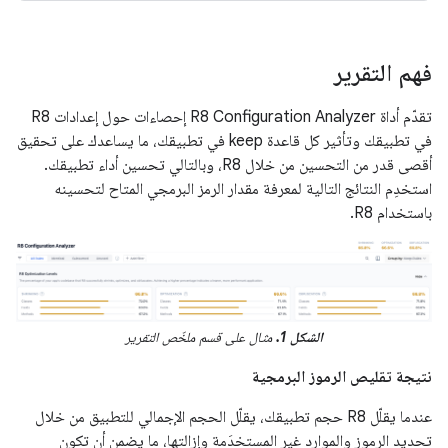
فهم التقرير
تقدّم أداة R8 Configuration Analyzer إحصاءات حول إعدادات R8
في تطبيقك وتأثير كل قاعدة keep في تطبيقك، ما يساعدك على تحقيق
أقصى قدر من التحسين من خلال R8، وبالتالي تحسين أداء تطبيقك.
استخدِم النتائج التالية لمعرفة مقدار الرمز البرمجي المتاح لتحسينه
باستخدام R8.
الشكل 1.
مثال على قسم ملخّص التقرير
نتيجة تقليص الرموز البرمجية
عندما يقلّل R8 حجم تطبيقك، يقلّل الحجم الإجمالي للتطبيق من خلال
تحديد الرموز والموارد غير المستخدَمة وإزالتها، ما يضمن أن تكون