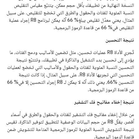
النسخة النهائية من تطبيقك بأقل حجم ممكن. يتتبّع مقياس التقليص
النسبة المئوية للفئات والحقول والطرق التي تخضع للتقليص. على سبيل
المثال، يعني معدّل تقليص يبلغ% 66 أنّه يمكن لبرنامج R8 إجراء عملية
التقليص في% 66 من قاعدة الرموز البرمجية.
نتيجة التحسين
تُجري الأداة R8 عمليات تحسين، مثل تضمين الأساليب ودمج الفئات، ما
يؤدي إلى تحسين بدء التشغيل والذاكرة في تطبيقك. وتتتبّع نتيجة
التحسين النسبة المئوية للفئات والحقول والأساليب التي تخضع لعمليات
التحسين التي تجريها الأداة R8. على سبيل المثال، إذا كانت نتيجة
التحسين %66، يعني ذلك أنّه لا يمكن لـ R8 إجراء التحسين إلا في% 66
من قاعدة الرموز البرمجية.
نتيجة إخفاء مفاتيح فك التشفير
من خلال إخفاء مفاتيح فك التشفير للفئات والحقول والطرق في أسماء
أقصر، يقلّل R8 من حجم البيانات الوصفية للتطبيق لتوفير الذاكرة. تقيس
نتيجة التشويش النسبة المئوية للرموز البرمجية المتاحة للتشويش ضمن
قاعدة الرموز البرمجية.