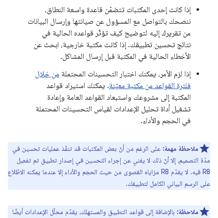
إذا كانت إحدى المكتبات تتضمّن قاعدة واسعة النطاق،
ننصحك بالتواصل مع المسؤول عن صيانتها وإرسال البيانات
من تقريرك إليه لتوضيح كيف تؤثّر قواعده الحالية في
نتائج تحسين تطبيقك. إذا كانت مكتبة خارجية، ابحث عن
الأخطاء الحالية في المكتبة قبل إرسال المشاكل.
إذا لزم الأمر، يمكنك اختبار التحسينات المحتملة
من خلال
فلترة القواعد من مكتبة معيّنة
. يمكنك استيراد قواعد
المكتبة إلى مشروعك واستبعاد القواعد العامة وإعادة
تشغيل أداة تحليل الإعدادات لقياس التحسينات المحتملة
في الحجم والأداء.
ملاحظة مهمة:
على الرغم من أنّ بعض المكتبات قد تنفّذ عمليات تحسين في
مدّة التصميم، إلا أنّ ذلك لا يغني عن إجراء التحسين في إصدار تطبيق تم تفعيل
R8 فيه. لا يقدّم R8 مزاياه القصوى من حيث الحجم والأداء إلا عندما يمكنه الاطّلاع
على الرسم البياني الكامل لتطبيقك.
ملاحظة:
بالإضافة إلى قواعد التطبيق والمستهلك، يقدّم محلّل الإعدادات أيضًا