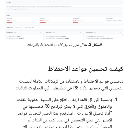
الشكل 3.
مثال على تحليل قاعدة الاحتفاظ بالبيانات
كيفية تحسين قواعد الاحتفاظ
لتحسين قواعد الاحتفاظ والاستفادة من الإمكانات الكاملة لعمليات
التحسين التي تجريها الأداة R8 في تطبيقك، اتّبِع الخطوات التالية:
بالنسبة إلى كل قاعدة إبقاء، اطّلِع على النسبة المئوية للفئات
والحقول والطُرق التي لا يمكن لبرنامج R8 تحسينها في
"أداة تحليل الإعدادات". استخدِم هذا الخيار لتحديد قواعد
الإبقاء التي تمنع التحسين في عدد كبير من الفئات أو
الحقول أو الطرق. يتم أيضًا إدراج خصائص التحسين التي