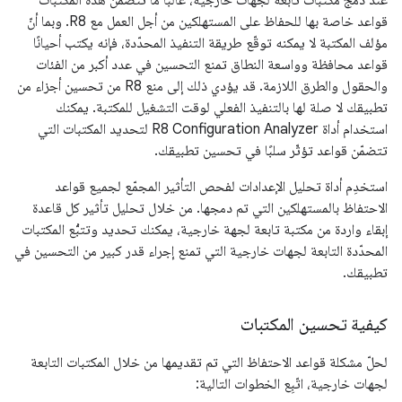
قواعد خاصة بها للحفاظ على المستهلكين من أجل العمل مع R8. وبما أنّ
مؤلف المكتبة لا يمكنه توقّع طريقة التنفيذ المحدّدة، فإنه يكتب أحيانًا
قواعد محافظة وواسعة النطاق تمنع التحسين في عدد أكبر من الفئات
والحقول والطرق اللازمة. قد يؤدي ذلك إلى منع R8 من تحسين أجزاء من
تطبيقك لا صلة لها بالتنفيذ الفعلي لوقت التشغيل للمكتبة. يمكنك
استخدام أداة R8 Configuration Analyzer لتحديد المكتبات التي
تتضمّن قواعد تؤثّر سلبًا في تحسين تطبيقك.
استخدِم أداة تحليل الإعدادات لفحص التأثير المجمّع لجميع قواعد
الاحتفاظ بالمستهلكين التي تم دمجها. من خلال تحليل تأثير كل قاعدة
إبقاء واردة من مكتبة تابعة لجهة خارجية، يمكنك تحديد وتتبُّع المكتبات
المحدّدة التابعة لجهات خارجية التي تمنع إجراء قدر كبير من التحسين في
تطبيقك.
كيفية تحسين المكتبات
لحلّ مشكلة قواعد الاحتفاظ التي تم تقديمها من خلال المكتبات التابعة
لجهات خارجية، اتّبِع الخطوات التالية: