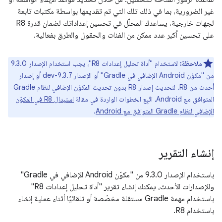
غير الضرورية، بما في ذلك تلك التي تم تقديمها بواسطة مكتبات تابعة
لجهات خارجية، يساعدك المحلّل في تحسين إعداداتك لضمان قدرة R8
على تحسين أكبر عدد ممكن من الفئات والحقول والطرق بفعالية.
ملاحظة:
لاستخدام "أداة تحليل إعدادات R8"، يجب استخدام الإصدار 9.3.0
من "مكوّن Android الإضافي في Gradle" أو الإصدار 9.3.7-dev أو إصدار
أحدث من R8. لتحديث إصدار R8 بدون تحديث المكوّن الإضافي لنظام Gradle
المتوافق مع Android، اتّبِع الخطوات الواردة في مقالة
استبدال R8 في المكوّن
الإضافي لنظام Gradle المتوافق مع Android
.
إنشاء التقرير
باستخدام الإصدار 9.3.0 من "مكوّن Android الإضافي في Gradle"
والإصدارات الأحدث، يمكنك إنشاء تقرير "أداة تحليل إعدادات R8"
باستخدام مهمة Gradle مستقلة مخصّصة أو تلقائيًا أثناء عملية إنشاء
باستخدام R8.