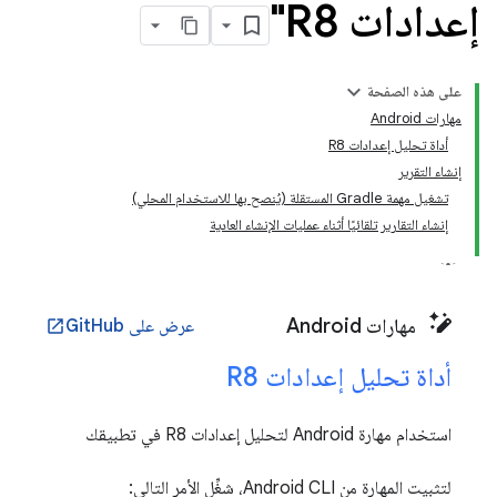
إعدادات R8"
على هذه الصفحة
مهارات Android
أداة تحليل إعدادات R8
إنشاء التقرير
تشغيل مهمة Gradle المستقلة (يُنصح بها للاستخدام المحلي)
إنشاء التقارير تلقائيًا أثناء عمليات الإنشاء العادية
مهارات Android
عرض على GitHub
open_in_new
أداة تحليل إعدادات R8
استخدام مهارة Android لتحليل إعدادات R8 في تطبيقك
لتثبيت المهارة من Android CLI، شغِّل الأمر التالي: