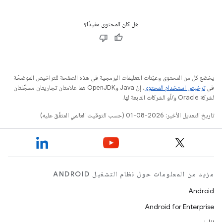
هل كان المحتوى مفيدًا؟
يخضع كل من المحتوى وعيّنات التعليمات البرمجية في هذه الصفحة للتراخيص الموضحّة
في
ترخيص استخدام المحتوى
. إنّ Java وOpenJDK هما علامتان تجاريتان مسجَّلتان
لشركة Oracle و/أو الشركات التابعة لها.
تاريخ التعديل الأخير: 2026-08-01 (حسب التوقيت العالمي المتفَّق عليه)
مزيد من المعلومات حول نظام التشغيل ANDROID
Android
Android for Enterprise