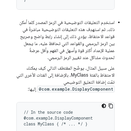
استخدِم التعليقات التوضيحية في الرمز المصدر كلما أمكن
ذلك، ثم استهدِف هذه التعليقات التوضيحية مباشرةً في
قواعد الاحتفاظ. يؤدي ذلك إلى إنشاء رابط واضح وصريح
بين الرمز البرمجي والقواعد التي تحافظ عليه، ما يجعل
عملية الإعداد أكثر قوة وأسهل في الفهم وأقل عرضةً
لحدوث مشاكل عند تغيير الرمز البرمجي.
على سبيل المثال، يوضّح المقتطف التالي كيف يمكنك
الاحتفاظ بالفئة MyClass، بالإضافة إلى الفئات الأخرى التي
تمّت إضافة التعليق التوضيحي
@com.example.DisplayComponent
إليها:
// In the source code

@com.example.DisplayComponent

class MyClass { /* ... */ }
