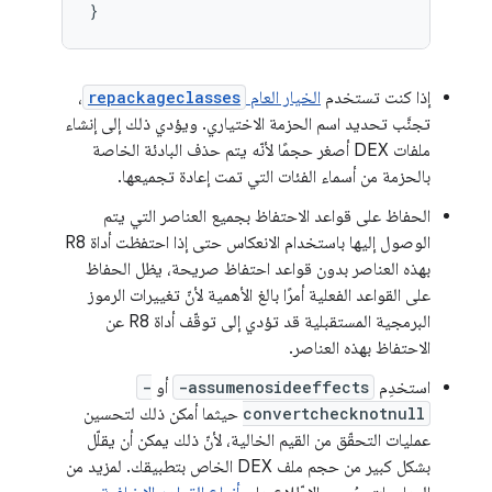
إذا كنت تستخدم
الخيار العام
repackageclasses
،
تجنَّب تحديد اسم الحزمة الاختياري. ويؤدي ذلك إلى إنشاء
ملفات DEX أصغر حجمًا لأنّه يتم حذف البادئة الخاصة
بالحزمة من أسماء الفئات التي تمت إعادة تجميعها.
الحفاظ على قواعد الاحتفاظ بجميع العناصر التي يتم
الوصول إليها باستخدام الانعكاس حتى إذا احتفظت أداة R8
بهذه العناصر بدون قواعد احتفاظ صريحة، يظل الحفاظ
على القواعد الفعلية أمرًا بالغ الأهمية لأنّ تغييرات الرموز
البرمجية المستقبلية قد تؤدي إلى توقّف أداة R8 عن
الاحتفاظ بهذه العناصر.
استخدِم
-assumenosideeffects
أو
-
convertchecknotnull
حيثما أمكن ذلك لتحسين
عمليات التحقّق من القيم الخالية، لأنّ ذلك يمكن أن يقلّل
بشكل كبير من حجم ملف DEX الخاص بتطبيقك. لمزيد من