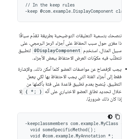
// In the keep rules

ننصحك بتسمية التعليقات التوضيحية بطريقة تقدّم سياقًا
ذا مغزى حول سبب الحفاظ على أجزاء الرمز البرمجي. على
سبيل المثال، استخدِم
@DisplayComponent
لتطبيق
تتطلّب فيه مكوّنات العرض الاحتفاظ ببعض الأجزاء.
يجب الإفصاح عن مواصفات العضو كلما أمكن ذلك، والإشارة
فقط إلى أجزاء الفئة التي يجب الاحتفاظ بها لكي يعمل
التطبيق. يُنصح بعدم تطبيق قاعدة على فئة بأكملها من
خلال تحديد نطاق العضو الاختياري على أنّه
{ *; }
إلا
إذا كان ذلك ضروريًا.
-keepclassmembers com.example.MyClass {

  void someSpecificMethod();

  void @com.example.MyAnnotation *;
