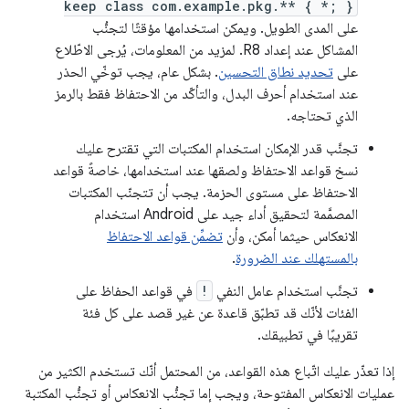
keep class com.example.pkg.** { *; }
على المدى الطويل. ويمكن استخدامها مؤقتًا لتجنُّب
المشاكل عند إعداد R8. لمزيد من المعلومات، يُرجى الاطّلاع
على
تحديد نطاق التحسين
. بشكل عام، يجب توخّي الحذر
عند استخدام أحرف البدل، والتأكّد من الاحتفاظ فقط بالرمز
الذي تحتاجه.
تجنَّب قدر الإمكان استخدام المكتبات التي تقترح عليك
نسخ قواعد الاحتفاظ ولصقها عند استخدامها، خاصةً قواعد
الاحتفاظ على مستوى الحزمة. يجب أن تتجنّب المكتبات
المصمَّمة لتحقيق أداء جيد على Android استخدام
الانعكاس حيثما أمكن، وأن
تضمِّن قواعد الاحتفاظ
بالمستهلك عند الضرورة
.
تجنَّب استخدام عامل النفي
!
في قواعد الحفاظ على
الفئات لأنّك قد تطبّق قاعدة عن غير قصد على كل فئة
تقريبًا في تطبيقك.
إذا تعذّر عليك اتّباع هذه القواعد، من المحتمل أنّك تستخدم الكثير من
عمليات الانعكاس المفتوحة، ويجب إما تجنُّب الانعكاس أو تجنُّب المكتبة