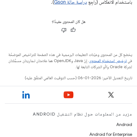
باستخدام الانعكاس (راجِع
دراسة حالة Gson
).
هل كان المحتوى مفيدًا؟
يخضع كل من المحتوى وعيّنات التعليمات البرمجية في هذه الصفحة للتراخيص الموضحّة
في
ترخيص استخدام المحتوى
. إنّ Java وOpenJDK هما علامتان تجاريتان مسجَّلتان
لشركة Oracle و/أو الشركات التابعة لها.
تاريخ التعديل الأخير: 2026-01-06 (حسب التوقيت العالمي المتفَّق عليه)
مزيد من المعلومات حول نظام التشغيل ANDROID
Android
Android for Enterprise